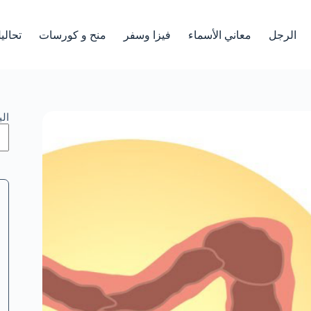
الرجل
معاني الأسماء
فيزا وسفر
منح و كورسات
تحالي
ال