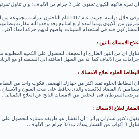
ان ثمره فاكهه الكيوى تحتوى على 2 جرام من الالياف ؛ وان تناول ثمرتين من الكيوى يوميا يساعد على ازاله الامساك .
وفى خلال دراسه اجريت عام 2017 قام الباحثون بد
ثمرتين من الكيوى يوميا لمده اربع اسابيع وقد وجدوا انه مقارنه بنظامهم
المشاركون قله فى استخدام الملينات واصبح لديهم حركه امعاء اكثر . 
علاج الامساك بالتين :
جرامات من الالياف كما انه من السهل اضافته الى السلطه او مع الزباد
البطاطا الحلوه لعلاج الامساك :
ان البطاطا الحلوه تفيد اكثر من جهازك الهضمى فكوب واحد من البطاطا 
بفيتامين A المضاد للاكسده والذى يحافظ على صحه العيون و الاسن
مرضى السرطان فى التخلص من الامساك الناتج عن العلاج الكميائى .
الفشار لعلاج الامساك :
يقول دكتور تشارلى براثر ” ان الفشار هو طريقه ممتازه للحصول على ال
تناول 3 اكواب من الفشار يمدك ب 3.6 جرام من الالياف .