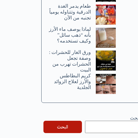
طعام يدمر الغدة
الدرقية وتتناوله يومياً
تجنبه من الأن
لماذا يوصف ماء الأرز
بأنه “ذهب سائل”
وكيف تستخدمه؟
ورق الغار للحشرات :
وصفة تجعل
الحشرات تهرب من
البيت
كريم البطاطس
والأرز لعلاج الزوائد
الجلدية
بحث
البحث