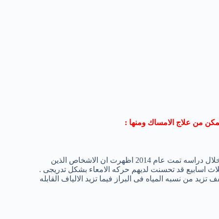
تمكن من علاج الامساك ومنها :
ان الخوخ هو الطعام التقليدى الذى نلجا اليه عند الاصابه بالامساك .من خلال دراسه تمت عام 2014 اظهرت ان الاشخاص الذين
لمجفف يوميا لمده ثلاث اسابيع قد تحسنت لديهم حركه الامعاء بشكل تدريجى .
 تزيد من نسبه المياه فى البراز فيما تزيد الالياف القابله