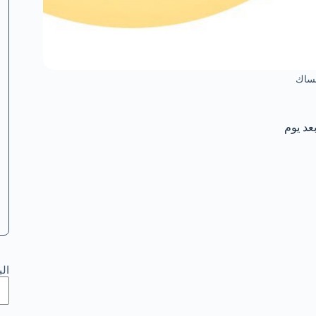
مساك
ال