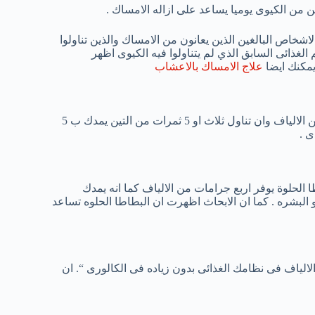
راسه مجموعه من الاشخاص البالغين الذين يعانون من الامساك والذين تناولوا
 الغذائى السابق الذي لم يتناولوا فيه الكيوى اظهر
يمكنك ايضا
علاج الامساك بالاعشاب
تناول اى من التين الطازج او المجفف للحصول على الكميه المطلوبه من الالياف وان تناول ثلاث او 5 ثمرات من التين يمدك ب 5
ى .
الحلوة يوفر اربع جرامات من الالياف كما انه يمدك
ان و البشره . كما ان الابحاث اظهرت ان البطاطا الحلوه تساعد
الياف فى نظامك الغذائى بدون زياده فى الكالورى “. ان