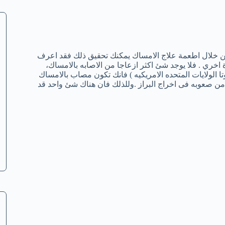
 خلال اطعمة علاج الامساك يمكنك تحقيق ذلك فقد اعرف
اخري . فلا يوجد شئ اكثر ازعاجا من الاصابه بالامساك،
ا الولايات المتحده الامريكيه ) فانك تكون مصاب بالامساك
ذا كنت تعانى من صعوبه فى اخراج البراز .وللذلك فان هناك شئ واحد قد