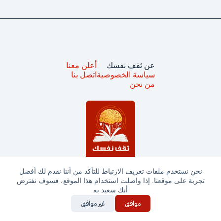
عن ثقف نفسك
أعلن معنا
سياسة الخصوصية
اتصل بنا
من نحن
نحن نستخدم ملفات تعريف الارتباط للتأكد من أننا نقدم لك أفضل
تجربة على موقعنا. إذا واصلت استخدام هذا الموقع، فسوف نفترض
جميع الحقوق محفوظة © ثقف نفسك 2025
أنك سعيد به
موافق
غير موافق