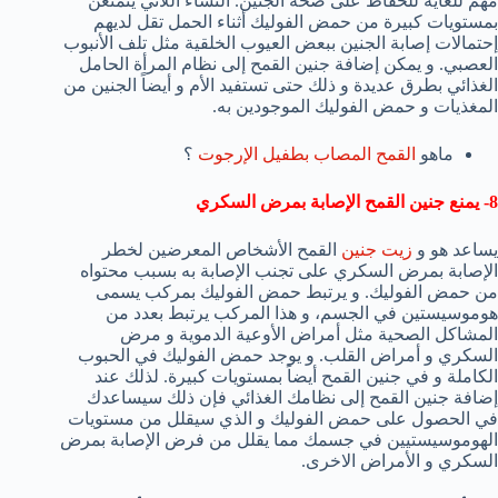
مهم للغاية للحفاظ على صحة الجنين. النساء اللاتي يتمتعن
بمستويات كبيرة من حمض الفوليك أثناء الحمل تقل لديهم
إحتمالات إصابة الجنين ببعض العيوب الخلقية مثل تلف الأنبوب
العصبي. و يمكن إضافة جنين القمح إلى نظام المرأة الحامل
الغذائي بطرق عديدة و ذلك حتى تستفيد الأم و أيضاً الجنين من
المغذيات و حمض الفوليك الموجودين به.
ماهو
القمح المصاب بطفيل الإرجوت
؟
8- يمنع جنين القمح الإصابة بمرض السكري
يساعد هو و
زيت جنين
القمح الأشخاص المعرضين لخطر
الإصابة بمرض السكري على تجنب الإصابة به بسبب محتواه
من حمض الفوليك. و يرتبط حمض الفوليك بمركب يسمى
هوموسيستين في الجسم، و هذا المركب يرتبط بعدد من
المشاكل الصحية مثل أمراض الأوعية الدموية و مرض
السكري و أمراض القلب. و يوجد حمض الفوليك في الحبوب
الكاملة و في جنين القمح أيضاً بمستويات كبيرة. لذلك عند
إضافة جنين القمح إلى نظامك الغذائي فإن ذلك سيساعدك
في الحصول على حمض الفوليك و الذي سيقلل من مستويات
الهوموسيستيين في جسمك مما يقلل من فرض الإصابة بمرض
السكري و الأمراض الاخرى.