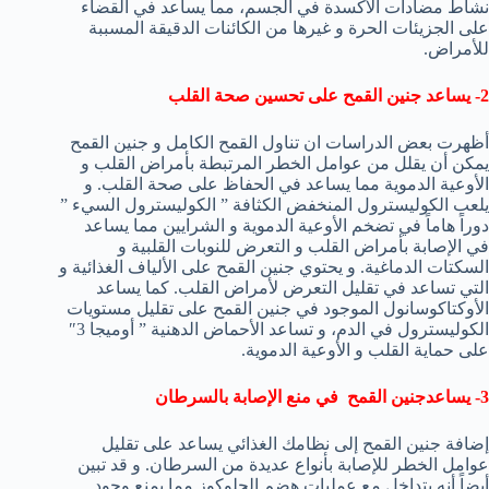
نشاط مضادات الأكسدة في الجسم، مما يساعد في القضاء
على الجزيئات الحرة و غيرها من الكائنات الدقيقة المسببة
للأمراض.
2- يساعد جنين القمح على تحسين صحة القلب
أظهرت بعض الدراسات ان تناول القمح الكامل و جنين القمح
يمكن أن يقلل من عوامل الخطر المرتبطة بأمراض القلب و
الأوعية الدموية مما يساعد في الحفاظ على صحة القلب. و
يلعب الكوليسترول المنخفض الكثافة ” الكوليسترول السيء ”
دوراً هاماً في تضخم الأوعية الدموية و الشرايين مما يساعد
في الإصابة بأمراض القلب و التعرض للنوبات القلبية و
السكتات الدماغية. و يحتوي جنين القمح على الألياف الغذائية و
التي تساعد في تقليل التعرض لأمراض القلب. كما يساعد
الأوكتاكوسانول الموجود في جنين القمح على تقليل مستويات
الكوليسترول في الدم، و تساعد الأحماض الدهنية ” أوميجا 3″
على حماية القلب و الأوعية الدموية.
3- يساعدجنين القمح في منع الإصابة بالسرطان
إضافة جنين القمح إلى نظامك الغذائي يساعد على تقليل
عوامل الخطر للإصابة بأنواع عديدة من السرطان. و قد تبين
أيضاً أنه يتداخل مع عمليات هضم الجلوكوز مما يمنع وجود