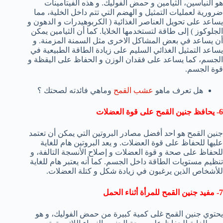
هو النياسين، الثيامين و حمض الفوليك. و هذه الفيتامينات
ضرورية لعمليات التمثيل و الهضم التي تتم داخل الخلية، مما
يساعد على تحويل العناصر الغذائية ( الكربوهيدرات و الدهون و
الجلوكوز ) إلى طاقة لتستخدمها الخلايا. كما أن الثيامين يمكن
أن يساعد في بعض المشاكل الاخرى مثل السمنة المزمنة. و
يساعد التمثيل الغذائي السليم على زيادة الطاقة الطبيعية في
الجسم، كما يساعد على فقدان الوزن و الحفاظ على اليقظة و
قوة الجسم.
هل تعرف ماهو
عشب القمح
وماهي فائدته لصحتك ؟
6- يحافظ جنين القمح على قوة العضلات
جنين القمح هو احد أفضل مصادر البروتين التي يمكن أن تعتمد
عليها للحفاظ على قوة العضلات. و يعد البروتين هام للغاية
للحفاظ على صحة و قوة العضلات و إصلاح الأنسجة التالفة، و
تنظيم مستويات الطاقة داخل الجسم. كما أنه يعتبر هام للغاية
للأشخاص الذين يرغبون في زيادة شكل و كتلة العضلات.
7- مفيد جنين القمح للمرأة أثناء الحمل
يحتوي جنين القمح غلى كمية كبيرة من حمض الفوليك، و هو