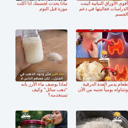
أقوى الأوراق النباتية أثبتت
ماذا يحدث لجسمك اذا اكلت
الدراسات فعاليتها في دعم
موزة قبل النوم
الجسم
طعام يدمر الغدة الدرقية
لماذا يوصف ماء الأرز بأنه
وتتناوله يومياً تجنبه من الأن
“ذهب سائل” وكيف
تستخدمه؟