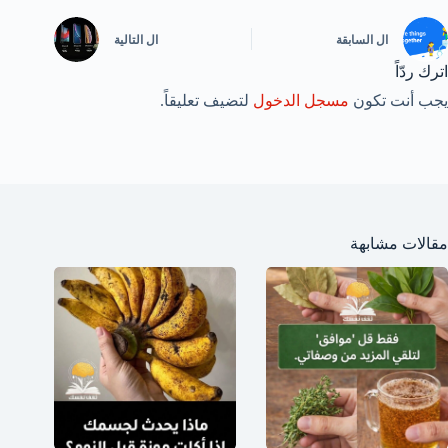
ال
السابقة
ال
التالية
اترك ردّاً
يجب أنت تكون
مسجل الدخول
لتضيف تعليقاً.
مقالات مشابهة