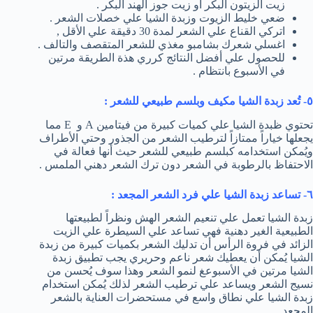
زيت الزيتون البكر أو زيت جوز الهند البكر .
ضعي خليط الزيوت وزبدة الشيا علي خصلات الشعر .
اتركي القناع علي الشعر لمدة 30 دقيقة علي الأقل ,
اغسلي شعرك بشامبو مغذي للشعر المتقصف والتالف .
للحصول علي أفضل النتائج كرري هذة الطريقة مرتين
في الأسبوع بانتظام .
٥- تُعد زبدة الشيا مكيف وبلسم طبيعي للشعر :
تحتوي ظبدة الشيا علي كميات كبيرة من فيتامين A و E مما
يجعلها خياراً ممتازاً لترطيب الشعر من الجذور وحتي الأطراف
ويُمكن استخدامه كبلسم طبيعي للشعر حيث أنها فعالة في
الاحتفاظ بالرطوبة في الشعر دون ترك الشعر دهني الملمس .
٦- تساعد زبدة الشيا علي فرد الشعر المجعد :
زبدة الشيا تعمل علي تنعيم الشعر الهش ونظراً لطبيعتها
الطبيعية الغير دهنية فهي تساعد علي السيطرة علي الزيت
الزائد في فروة الرأس أن تدليك الشعر بكميات كبيرة من زبدة
الشيا يُمكن أن يعطيك شعر ناعم وحريري يجب تطبيق زبدة
الشيا مرتين في الأسبوعغ لنمو الشعر وهذا سوف يُحسن من
نسيج الشعر ويساعد علي ترطيب الشعر لذلك يُمكن استخدام
زبدة الشيا علي نطاق واسع في مستحضرات العناية بالشعر
المجعد .