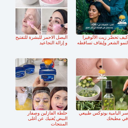
كيف تحضّر زيت الألوفيرا
البصل الاحمر للبشرة للتفتيح
لنمو الشعر وإيقاف تساقطه
و إزالة التجاعيد
سر البامية بوتوكس طبيعي
خلطة الفازلين وصفار
في مطبخك
البيض يُغنيك عن أغلى
المنتجات