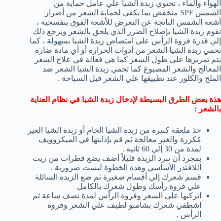
الهواء والماء ، تحتوي زبدة الشيا علي عامل حماية من
الشمس SPF منخفض بما يكفي لحماية الشعر من أضرار
أشعة الشمس الناتجة عن التعرض للأشعة الفوق بنفسجية ،
تقوم زبدة الشيا بإصلاح الضرر الذي يلحق بالشعر ويرجع ذلك
إلي قدرة فروة الرأس علي امتصاص زبدة الشيا بسهولة ، كما
تحمي زبدة الشيا الشعر من أدوات الحرارة أو أي مادة ضارة
يتم تمريرها علي طول الشعر كما هي فعالة في علاج الشعر
المعالج والشعر المصبوغ كما تحمي زبدة الشيا الشعر ضد
الملح والكلور عند تطبيقها علي الشعر قبل السباحة .
هذة بعض الطرق البسيطة لإدخال زبدة الشيا في نظام العناية
بالشعر :
خذ ملعقة كبيرة من زبدة الشيا الخام أو زبدة الشيا الغير
مُكررة والغير معالجة ثم قم بإذابتها في الميكروويف
لمدة من 30 إلي 60 ثانية .
بمجرد أن تبرد الزبدة قليلاً أضف بضع قطرات من زيت
اللافندر الأساسي وهذة الخطوة ليست ضرورية .
قسم شعرك إلي أقسام صغيرة ثم ضع الزبدة السائلة
علي فروة رأسك وطول شعرك بالكامل
اتركيها علي الشعر وفروة الرأس لمدة نصف ساعة ثم
اشطفي شعرك بشامبو لطيف علي الشعر وفروة
الرأس .