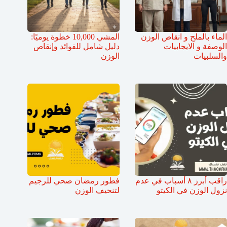
الماء بالملح و انقاص الوزن
المشي 10,000 خطوة يوميًا:
الوصفة و الايجابيات
دليل شامل للفوائد وإنقاص
والسلبيات
الوزن
راقب أبرز ٨ أسباب في عدم
فطور رمضان صحي للرجيم
نزول الوزن في الكيتو
لتنحيف الوزن