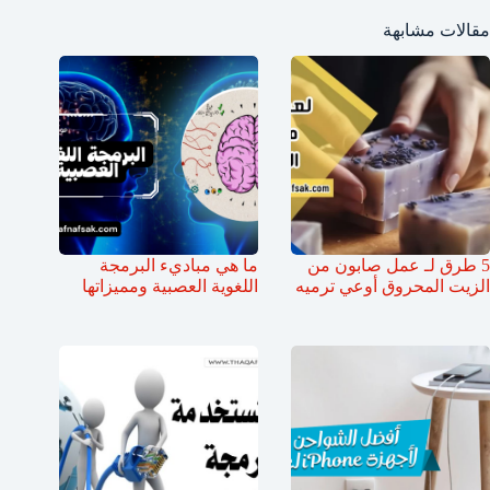
مقالات مشابهة
5 طرق لـ عمل صابون من
ما هي مباديء البرمجة
الزيت المحروق أوعي ترميه
اللغوية العصبية ومميزاتها