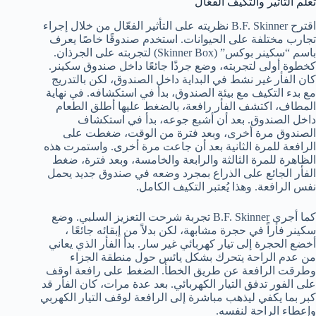
تعلم التأثير والتكيف الفعّال
اقترح B.F. Skinner نظريته على التأثير الفعّال من خلال إجراء
تجارب مختلفة على الحيوانات. استخدم صندوقًا خاصًا يعرف
باسم “سكينر بوكس” (Skinner Box) لتجربته على الجرذان.
كخطوة أولى لتجربته، وضع جرذًا جائعًا داخل صندوق سكينر.
كان الفأر غير نشط في البداية داخل الصندوق، لكن بالتدريج
مع بدء التكيف مع بيئة الصندوق، بدأ في استكشافه. في نهاية
المطاف، اكتشف الفأر رافعة، بالضغط عليها أطلق الطعام
داخل الصندوق. بعد أن أشبع جوعه، بدأ في استكشاف
الصندوق مرة أخرى، وبعد فترة من الوقت، ضغطت على
الرافعة للمرة الثانية بعد أن جاعت مرة أخرى. واستمرت هذه
الظاهرة للمرة الثالثة والرابعة والخامسة، وبعد فترة، ضغط
الفأر الجائع على الذراع بمجرد وضعه في صندوق جديد يحمل
نفس الرافعة. وهذا يُعتبر التكيف الكامل.
كما أجرى B.F. Skinner تجربة شرحت التعزيز السلبي. وضع
سكينر فأراً في حجرة مشابهة، لكن بدلاً من إبقائه جائعًا ،
أخضع الحجرة إلى تيار كهربائي غير سار. بدأ الفأر الذي يعاني
من عدم الراحة يتحرك بشكل يائس حول منطقة الجزاء
وطرقت الرافعة عن طريق الخطأ. الضغط على رافعة اوقف
على الفور تدفق التيار الكهربائي. بعد عدة مرات، كان الفأر قد
كبر بما يكفي ليذهب مباشرة إلى الرافعة لوقف التيار الكهربي
وإعطاء الراحة لنفسه.