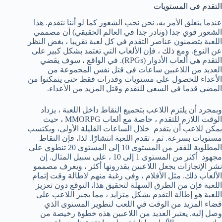
التقدم فى المستويات
عندما يتعلق الأمر به، نحن نحب الشعور كما لو أننا نتقدم. هذا
الشعور قوي جدا (ونادر جدا في العالم الحقيقي) أن مصممي
اللعبة يتضمنون عناصر التقدم في كل لعبة تقريبا ، بغض النظر
عن النوع. ومع ذلك ، فإن الألعاب التي تعتمد بشكل كبير على
التقدم هي ألعاب الأدوار (RPGs). في الواقع ، سوف يقضي
العديد من اللاعبين ساعات في قتل نفس المجموعة من
الأعداء للحصول على مستويات وقدرات فقط حتى يتمكنوا من
المضي قدما في السعي للتقدم وقتل المزيد من الأعداء.
وبمجرد أن يلتزم اللاعب بتجميع النقاط داخل اللعبة ، يزداد
الوقت اللازم للتقدم ، خاصة مع ألعاب MMORPG ، حيث
يمكن للاعب أن يتقدم خلال الساعات القليلة الأولى، ويكتسب
مستويات بسرعة. ثم ، تقدم اللعبة انتشارًا. لذا، فإن النقاط
المطلوبة للقفز من المستوى 10 إلى المستوى 20 تنطوي على
مجهود أكثر من المستوى 1 إلى 10 ، على سبيل المثال. إن
نشر الإنجازات يجعل اللاعبين يقدرونها أكثر ، ويعرف مصممو
الألعاب ذلك. مثل الأفلام ، وفي رغبة منهم لاطالة وقت إتمام
اللعبة فإن من الطرق السهلة لتحقيق هذا، التوقع دون تعزيز
اللعبة هو إطالة التقدم بشكل متزايد ، مما يجبر اللاعب على
قضاء المزيد من الوقت في اللعب لنطوير المستوى الذي
وصل إليه. يعتبر العديد من اللاعبين هذه خطوة رخيصة من