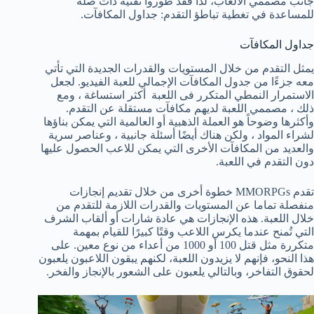
جانب مصممي الألعاب، لذا فقد طوروا تقنية ذات صلة
للمساعدة في تغطية تباطؤ التقدم: جداول المكافآت.
جداول المكافآت
يمثل التقدم من خلال المستويات والقدرات الجديدة التي تأتي
معه جزءًا من جدول المكافآت الإجمالي للعبة الفيديو. لجعل
الاستمرار النمطي المتكرر فى اللعبة أكثر استساغة ، ومع
ذلك ، مصممي اللعبة لديهم مكافآت مستقلة عن التقدم.
وأكثرها وضوحاً هو العملة الذهبية أو العالمية التي يمكن بناؤها
لشراء المواد ، ولكن هناك أيضًا أسئلة جانبية ، وعناصر سرية
والعديد من المكافآت الأخرى التي يمكن للاعب الحصول عليها
دون التقدم في اللعبة.
تقدم MMORPGs خطوة أخرى من خلال تقديم إنجازات
منفصلة تماما عن المستويات والقدرات اللازمة للتقدم من
خلال اللعبة. هذه الإنجازات هي عادة شارات أو ألقاب الشرف
التي تُمنح عندما يكرس اللاعب وقتًا كبيرًا للقيام بمهمة
متكررة مثل قتل 100 أو 1000 من أعداء من نوع معين. على
هذا النحو، فإنهم لا يزيدون اللعبة، لكنهم يبقون اللاعبون يلعبون
لحقوق التفاخر، وبالتالي يلعبون على الشعور بالإنجاز والفخر.