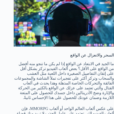
السحر والانعزال عن الواقع
ما الجيد في الابتعاد عن الواقع إذا لم يكن ما تنجو منه أفضل
من الواقع على الأقل؟ بعض ألعاب الفيديو تركز بشكل أقل
على إتقان التفاصيل الصغيرة داخل اللعبة مثل العشب
والسحاب وتركز أكثر على تفجيرات تملأ الشاشة والمجموعات
الفائقة والتحركات الخاصة المذهلة وهذا يحدث في ألعاب
القتال والتي تعتمد على عزلك عن الواقع بالكثير من الحركة
والإثارة وضخ الأدرينالين داخل جسدك للحصول على المتعة
اللازمة وضمان عودتك للحصول على هذا الإحساس ثانيةً.
على عكس ألعاب العالم الواحد أو ألعاب MMORPG، فإن
ألعاب الفيديو التي تعتمد على عامل الجذب لا تريد منك قضاء