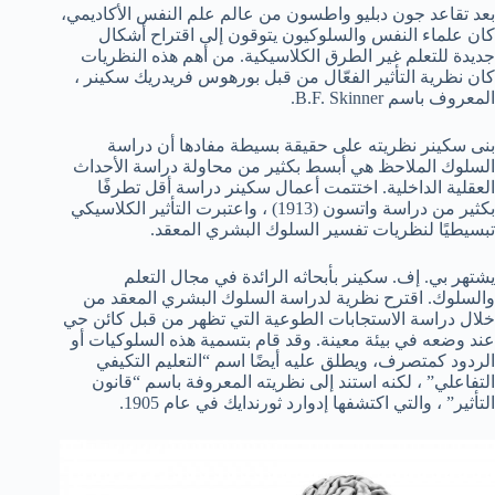
بعد تقاعد جون دبليو واطسون من عالم علم النفس الأكاديمي،
كان علماء النفس والسلوكيون يتوقون إلى اقتراح أشكال
جديدة للتعلم غير الطرق الكلاسيكية. من أهم هذه النظريات
كان نظرية التأثير الفعّال من قبل بورهوس فريدريك سكينر ،
المعروف باسم B.F. Skinner.
بنى سكينر نظريته على حقيقة بسيطة مفادها أن دراسة
السلوك الملاحظ هي أبسط بكثير من محاولة دراسة الأحداث
العقلية الداخلية. اختتمت أعمال سكينر دراسة أقل تطرفًا
بكثير من دراسة واتسون (1913) ، واعتبرت التأثير الكلاسيكي
تبسيطيًا لنظريات تفسير السلوك البشري المعقد.
يشتهر بي. إف. سكينر بأبحاثه الرائدة في مجال التعلم
والسلوك. اقترح نظرية لدراسة السلوك البشري المعقد من
خلال دراسة الاستجابات الطوعية التي تظهر من قبل كائن حي
عند وضعه في بيئة معينة. وقد قام بتسمية هذه السلوكيات أو
الردود كمتصرف، ويطلق عليه أيضًا اسم “التعليم التكيفي
التفاعلي” ، لكنه استند إلى نظريته المعروفة باسم “قانون
التأثير” ، والتي اكتشفها إدوارد ثورندايك في عام 1905.