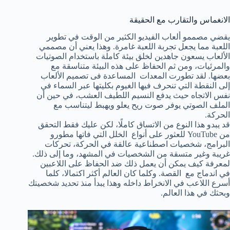
الانغماس والتقارب مع الحقيقة
يقضي مصممو ألعاب الفيديو الكثير من الوقت في تطوير
اللعبة مما يجعل تجربة اللعبة غامرة. وهذا يعني أن مصممي
الألعاب يسعون جاهدين لخلق بيئة كاملة باستخدام الصوتيات
والمرئيات، ومن ثم الحفاظ على هذه البيئة متناسقة مع
بعضها. لقد تطورت المعدات المساعدة فى تصميم الألعاب
إلى النقطة التي تنحرف فيها الغيوم بكليتها عبر السماء في
نفس الاتجاه حيث يدفع النسيم اللطيف العشب، في حين أن
الملف الصوتي يوفر صوت ريح يعلو ويهبط ليتناسب مع
الحركة.
قد يبدو هذا النوع من الاتساق كاملًا، لكن عليك فقط التحقق
من YouTube للعثور على أنواع الخلل التي فاتها مطورو
البرامج، شخصيات اصطناعية عالقة في الحركة، تحركات
غريبة وغير متسقة من الشخصيات في المشهد، وما إلى ذلك.
لمعرفة كيف يمكن أن يعمل ذلك ضد الحفاظ على اللاعبين
في اندماج مع القصة. وكلما كان العالم أكثر اكتمالا، كلما
أسرع اللاعب في الانخراط داخله وهذا يبدأ منذ تحديد شخصيتك
وبحثك في هذا العالم.