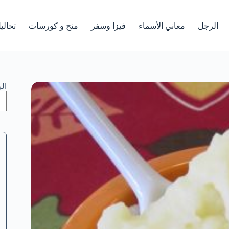
الرجل
معاني الأسماء
فيزا وسفر
منح و كورسات
تحالي
ال