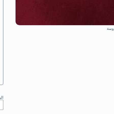
وسة
ال