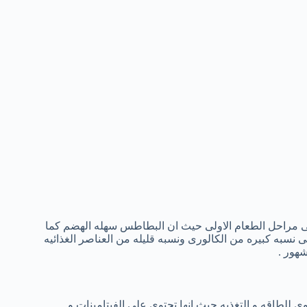
ى مراحل الطعام الاولى حيث ان البطاطس سهله الهضم كما
 نسبه كبيره من الكالورى ونسبه قليله من العناصر الغذائيه
هور .
 للطاقه و التغذيه حيث انها تحتوى على الفيتامينات و