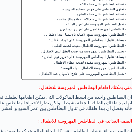
تساعد البطاطس على حمايه الكبد :
تحتوى البطاطس على خواص مضاده للفيروسات :
تساعد البطاطس على حمايه البشره :
تساعد البطاطس على منع الاصابه بالامساك وعلاجه :
تعمل البطاطس المهروسة على تعزيز المناعه :
البطاطس المهروسة تعمل على تعزيز زياده الوزن:
البطاطس المهروسة تمنع الاصابه بالانيميا عند الاطفال :
يساعد تناول البطاطس المهروسة على تهدئه طفلك :
البطاطس المهروسة للاطفال مفيده لحصه القلب :
تحسن البطاطس المهروسة من صحه العقل لدى الاطفال :
يساعد تناول البطاطس المهروسة على تعزيز نوم الطفل :
البطاطس المهروسة مفيده لصحه عظام الاطفال :
البطاطس المهروسة للاطفال سهله الهضم :
تعمل البطاطس المهروسة على علاج الاسهال عند الاطفال :
متى يمكنك اطعام البطاطس المهروسة للاطفال :
ان البطاطس واحده من ابسط الماكولات التى يمكن اطعامها لطفلك ف
انها تمد طفلك بالطاقه لتجعله نشيطا . ولكن نظرا لاحتواء البطاطس على
فانه يفضل ان يبدا طفلك فى تناول البطاطس بين عمر السبع و العشر ش
القيمه الغذائيه في البطاطس المهروسة للاطفال :
ان السبب وراء انتشار البطاطس فى كل انحاء العالم هو كونها مصدر قوى