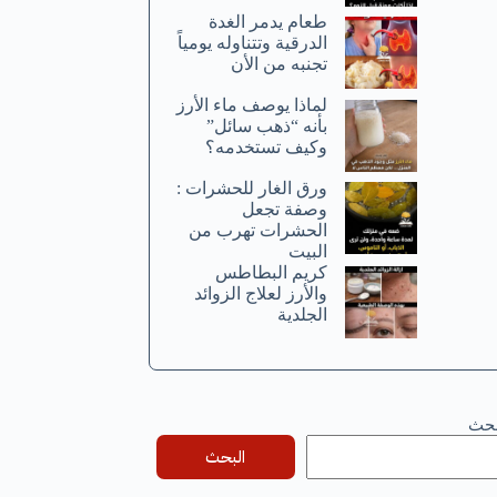
طعام يدمر الغدة
الدرقية وتتناوله يومياً
تجنبه من الأن
لماذا يوصف ماء الأرز
بأنه “ذهب سائل”
وكيف تستخدمه؟
ورق الغار للحشرات :
وصفة تجعل
الحشرات تهرب من
البيت
كريم البطاطس
والأرز لعلاج الزوائد
الجلدية
بحث
البحث