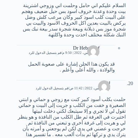
السلام عليكم اني حامل وحلمت اني وزوجي اشترينة
بيت وحدة وعدنة خروف اسود بس حيل ضعيف وهجم
على البيت كلب اسود كبير وكان مرعب كلش وضل
يركض بالبيت بعدين اكل الخروف الاسود والبيت بي
شجرة موز بس ذبلانة وبيعة شجرة سدر بيعة نبك بس
النبك شكلة مختلف اخذت وحدة واكلتهة
Dr Heba Atef
1 أغسطس، 2022 | 9:50 م
قم بتسجيل الدخول للرد
قد يكون هذا الحلن إشارة على صعوبة الحمل
والولادة ، والله أعلى وأعلم .
لامية
6 أغسطس، 2022 | 11:42 ص
قم بتسجيل الدخول للرد
حلمت بكلب أسود كبير كنت مع زوجي و حماتي و ابنتي
الصغيرة و خفت من الكلب و جريت إلى البيت و حماتي
تقول لي لا تجري و إلا سيتبعك لكني دخلت لبيتها
اختبرت في الغرفة ثم طل الكلب من النافذة و هو ينظر
لي و هربت إلى غرفة أخرى و تبعني من النافذة ثم
خرجت و عضني في يدي لكن لم يوجعني و أمرته بأن
يترك يدي و تركها ثم بدأت ألعب معه . ما تفسير هذا