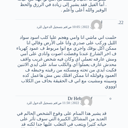
. أما الفيل فقد يشير إلى زيادة في الرزق والحظ
الوفير والله أعلى وأعلم .
ا
8 سبتمبر، 2022 | 10:05 ص
قم بتسجيل الدخول للرد
حلمت اني ماشي انا وامي وهجم عليا كلب اسود سواد
الليل وركب على صدري وانا على الأرض وقالي انا
ممكن اكل بوقك واجري مع انوا مربوط ف عمود كهرباء
ف اخر الشارع عندنا وفضلت اصوت وانادي على أمي
ومش عارفه تعملي اي وكان فيه شخص غريب واقف
محدش عارف يعملوا اي والكلب ساند على ايدي الاتنين
فكيت ايدي من تحته ومسكته من رقبته وخبطه ف
العمود وقولتله انا ممكن اقتلك بس مش هاعمل كده
وسيبته ومشيت مع اني ف الحقيقة بخاف من الكلاب
اوووي
Dr Heba Atef
9 سبتمبر، 2022 | 11:50 ص
قم بتسجيل الدخول للرد
قد يشير هذا المنام على وقوع الشخص الحالم في
العديد من المشاكل الكبيرة التي سوف تأثر على
حياته كثيرا ويتعب في التغلب عليها جدا لكنه قد