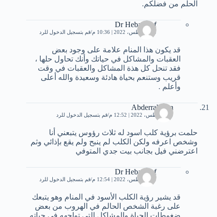
الحلم من فضلكم.
Dr Heba Atef
15 أغسطس، 2022 | 10:36 م
قم بتسجيل الدخول للرد
قد يكون هذا المنام علامة على وجود بعض
العقبات والمشاكل في حياتك وأنك تحاول حلها ،
فقد تنحل كل هذة المشاكل والعقبات في وقت
قريب وستنعم بحياة هادئة وسعيدة والله أعلى
وأعلم .
Abderrahmen
29 أغسطس، 2022 | 12:52 م
قم بتسجيل الدخول للرد
حلمت برؤية كلب اسود له ثلاث رؤوس يتبعني أنا
وشخص اعرفه ولكن الكلب لم ينبح ولم يقع بإذائي وثم
اعترضني فيل بجانب بيت جدي المتوفي
Dr Heba Atef
31 أغسطس، 2022 | 12:54 م
قم بتسجيل الدخول للرد
قد يشير رؤية الكلب الأسود في المنام وهو يتبعك
على رغبة الشخص الحالم في الهروب من بعض
ضغوطات الحياة والمشاكل التي تواجهه في حياته