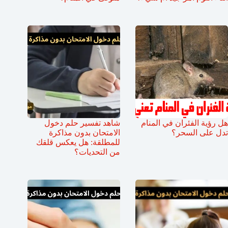
هل رؤية الفئران في المنام
شاهد تفسير حلم دخول
تدل على السحر؟
الامتحان بدون مذاكرة
للمطلقة: هل يعكس قلقك
من التحديات؟