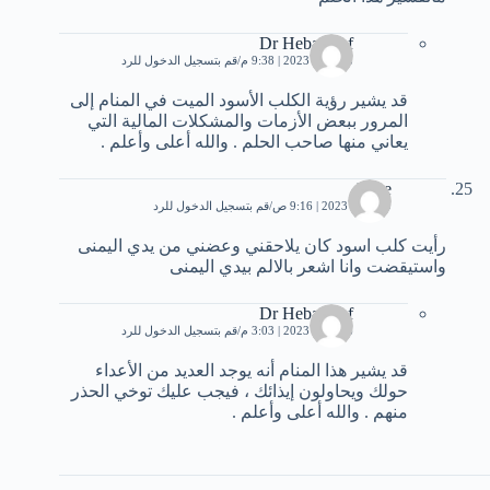
Dr Heba Atef
18 يناير، 2023 | 9:38 م
قم بتسجيل الدخول للرد
قد يشير رؤية الكلب الأسود الميت في المنام إلى
المرور ببعض الأزمات والمشكلات المالية التي
يعاني منها صاحب الحلم . والله أعلى وأعلم .
Rose
19 مايو، 2023 | 9:16 ص
قم بتسجيل الدخول للرد
رأيت كلب اسود كان يلاحقني وعضني من يدي اليمنى
واستيقضت وانا اشعر بالالم بيدي اليمنى
Dr Heba Atef
26 مايو، 2023 | 3:03 م
قم بتسجيل الدخول للرد
قد يشير هذا المنام أنه يوجد العديد من الأعداء
حولك ويحاولون إيذائك ، فيجب عليك توخي الحذر
منهم . والله أعلى وأعلم .