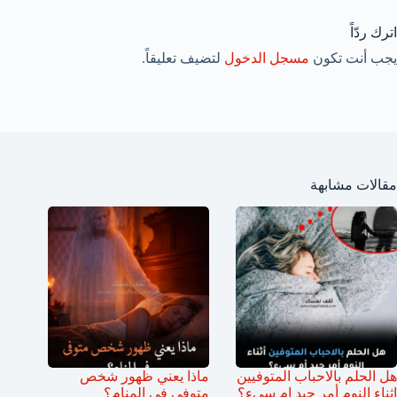
اترك ردّاً
يجب أنت تكون
مسجل الدخول
لتضيف تعليقاً.
مقالات مشابهة
هل الحلم بالاحباب المتوفيين
ماذا يعني ظهور شخص
اثناء النوم أمر جيد ام سيء؟
متوفى في المنام؟