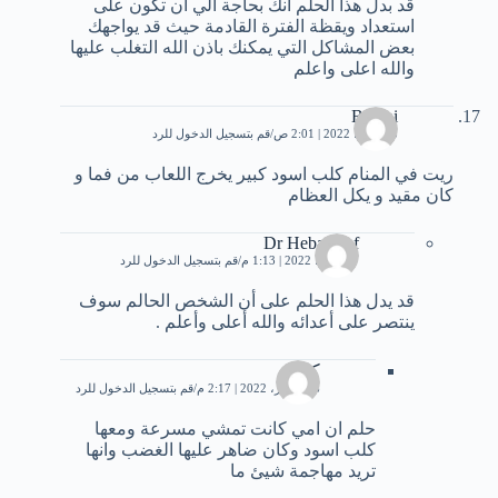
قد بدل هذا الحلم انك بحاجة الي ان تكون على
استعداد ويقظة الفترة القادمة حيث قد يواجهك
بعض المشاكل التي يمكنك باذن الله التغلب عليها
والله اعلى واعلم
Botani
23 يونيو، 2022 | 2:01 ص
قم بتسجيل الدخول للرد
ريت في المنام كلب اسود كبير يخرج اللعاب من فما و
كان مقيد و يكل العظام
Dr Heba Atef
27 يونيو، 2022 | 1:13 م
قم بتسجيل الدخول للرد
قد يدل هذا الحلم على أن الشخص الحالم سوف
ينتصر على أعدائه والله أعلى وأعلم .
كاتيا
26 أكتوبر، 2022 | 2:17 م
قم بتسجيل الدخول للرد
حلم ان امي كانت تمشي مسرعة ومعها
كلب اسود وكان ضاهر عليها الغضب وانها
تريد مهاجمة شيئ ما