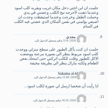
حلمت ان ابن اختي دخل مكان غريب وبقربه كلب اسود
وعندما ذهبت لأخرجه نبح الكلب وعضني في يدي
وحملت الطفل وخرجت وعندما استيقظت وجدت ان
اصبعي يؤلمني في نفس المكان الذي عضني فيه الكلب
في المنام
سلمى مجدي
2 مارس، 2020 | 3:14 م
قم بتسجيل الدخول للرد
حلمت ان كنت بأكل الطيور على سطح منزلي ووجدت
كلب اسود مربوط ينظر الي بصورة مرعبة ووضعت
الاكل للطيور وقلت للكلب اتركني حتى امنحك بعض
الطعام ولكنه مازال ينظر الي بطريقة مخيفة
Sukaina al-khalidy
11 مايو، 2020 | 12:09 م
قم بتسجيل الدخول للرد
انا رأيت أن شخصا ارسل لي صورة لكلب اسود ..
نور
18 يونيو، 2020 | 10:10 م
قم بتسجيل الدخول للرد