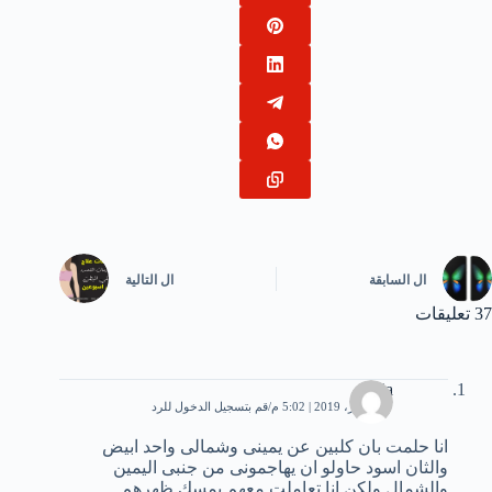
ال
السابقة
ال
التالية
37 تعليقات
fadia
27 فبراير، 2019 | 5:02 م
قم بتسجيل الدخول للرد
انا حلمت بان كلبين عن يمينى وشمالى واحد ابيض
والثان اسود حاولو ان يهاجمونى من جنبى اليمين
والشمال ولكن انا تعاملت معهم بمسك ظهرهم