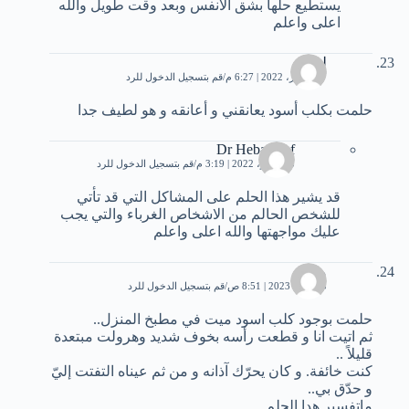
يستطيع حلها بشق الانفس وبعد وقت طويل والله
اعلى واعلم
لبنى
27 أكتوبر، 2022 | 6:27 م
قم بتسجيل الدخول للرد
حلمت بكلب أسود يعانقني و أعانقه و هو لطيف جدا
Dr Heba Atef
5 نوفمبر، 2022 | 3:19 م
قم بتسجيل الدخول للرد
قد يشير هذا الحلم على المشاكل التي قد تأتي
للشخص الحالم من الاشخاص الغرباء والتي يجب
عليك مواجهتها والله اعلى واعلم
ملاك
13 يناير، 2023 | 8:51 ص
قم بتسجيل الدخول للرد
حلمت بوجود كلب اسود ميت في مطبخ المنزل..
ثم اتيت انا و قطعت رأسه بخوف شديد وهرولت مبتعدة
قليلاً ..
كنت خائفة. و كان يحرّك آذانه و من ثم عيناه التفتت إليّ
و حدّق بي..
ماتفسير هدا الحلم