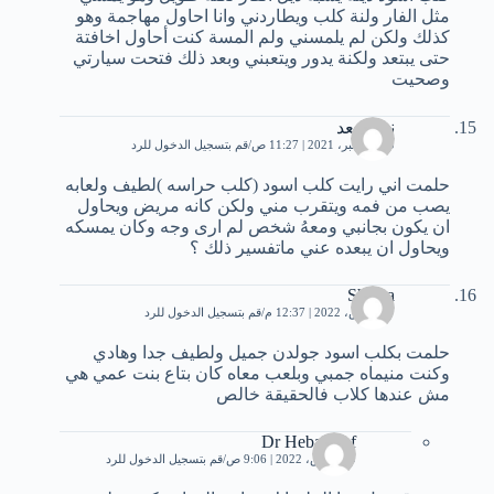
مثل الفار ولنة كلب ويطاردني وانا احاول مهاجمة وهو
كذلك ولكن لم يلمسني ولم المسة كنت أحاول اخافتة
حتى يبتعد ولكنة يدور ويتعبني وبعد ذلك فتحت سيارتي
وصحيت
نور سعد
30 ديسمبر، 2021 | 11:27 ص
قم بتسجيل الدخول للرد
حلمت اني رايت كلب اسود (كلب حراسه )لطيف ولعابه
يصب من فمه ويتقرب مني ولكن كانه مريض ويحاول
ان يكون بجانبي ومعهُ شخص لم ارى وجه وكان يمسكه
ويحاول ان يبعده عني ماتفسير ذلك ؟
Shama
27 مارس، 2022 | 12:37 م
قم بتسجيل الدخول للرد
حلمت بكلب اسود جولدن جميل ولطيف جدا وهادي
وكنت منيماه جمبي وبلعب معاه كان بتاع بنت عمي هي
مش عندها كلاب فالحقيقة خالص
Dr Heba Atef
29 مارس، 2022 | 9:06 ص
قم بتسجيل الدخول للرد