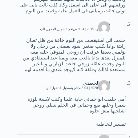
ورفعتهم الى اعلى الى اسفل وكاد كلب ثالث ياتى على
لولى جائت زميلتى فى العمل عليه وقمت من النوم
فوزية
21 سبتمبر، 2019 | 9:54 ص
قم بتسجيل الدخول للرد
حلمت اني استيقضت من النوم خافة من ظل تعبان
رايتة .وادا بكلب صغير اسود يعضني من رجلي ولا
يؤلمني بعدها عرفت ان زوجي المتوفي جلبه معه
للمنزل بعدها بدانا بالعب معه ونمنا عند استيقادي من
النوم وجدت عائلة زوجي جاءت لزيارتي وانا غير
مستعدة لذالك وقلقة لانه لايوجد عندي ما اقدمه لهم
احمد الجعيدي
26 يناير، 2020 | 5:04 م
قم بتسجيل الدخول للرد
أمي حلمت انو حماتي جاية علينا وكنت لابسة بلوزة
سمرا وعليها بقع وحماتي في الحلم بتقلي روحي
اشلحيها مش حلوة
تفسير للخاطبة
بان