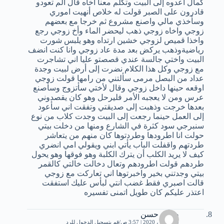
كمال اعدوه إلى البيت وتكلم معنا أخاه قال ألم تعودو
قادرون على الصبر قولت له خلاص أنهيت اموري
وسأخذي مالي واصنع مشروع ثم خرجا مع بعضهم
زوجي واخاه زوجي ذهب ليحضر الماء وأخ زوجي رجع
واخذا قميص لزوجي خشين ارتداه وهو يلبس شورت
رياضيةوذهب يركض بعد مدة عاد زوجي وانا كنت انضف
البيت واختي جالسة عندي قصصتو عليا اني تشاجرت
مع زوجي وكل هذا الكلام نضرت إلى أرض لبيت وجدة
عداد من البصل مرمى سألتني من رامها قولت زوجي
اوقعه حينها داخل زوجي وقال لأختي سأتزوج وسأصنع
عرس ومن لا يعجبه الأمر فليرحل وهو كان يقصدوني
بعدها خرجت وذهبت إلى صديقتي وتفقت اني سأعود
إلى العمل حينما رجعت إلى البيت وجدت كلاب من نوع
سنبرجي سود كثرة في الشارع ومنها من دخلت بيتي
حولت انا اطرودها وطردتوها كان منهم من يتعاشر
طردتهم واقفلت الباب يأتي ابني ويقولي امي انضري
كيف لا يريد الكلب أن يترك الكلبة وهو فوقها وهو يحول
طردهم قولت اطرودهم وتعال دخالت خالتي كالقمر
بيتي وجدتني بخير واخبرتوها اني تعاركت مع زوجي
قالت اصبري فقط غضب انتي لبأس عليك استفقت
اعتذر عليكم كان طويل اتمنى تفسيره
ضحي حسن
20 فبراير، 2020 | 3:57 ص
قم بتسجيل الدخول للرد