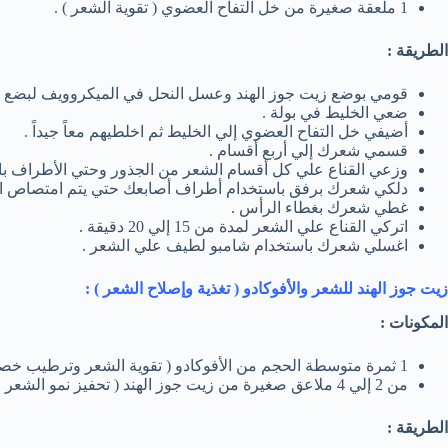
1 ملعقة صغيرة من خل التفاح العضوي ( تقوية الشعر ) .
الطريقة :
قومي بوضع زيت جوز الهند وعسل النحل في الميكروويف لبضع د
ضعي الخليط في بولة .
أضيفي خل التفاح العضوي إلي الخليط ثم اخلطيهم معاً جيداً .
قسمي شعرك إلي أربع أقسام .
وزعي القناع علي كل أقسام الشعر من الجذور وحتي الأطراف با
دلكي شعرك برفق باستخدام أطراف أصابعك حتي يتم امتصاص الق
غطي شعرك بغطاء الرأس .
اتركي القناع علي الشعر لمدة من 15 إلي 20 دقيقة .
اغسلي شعرك باستخدام شامبو لطيف علي الشعر .
زيت جوز الهند للشعر والأفوكادو ( تغذية وإصلاح الشعر ) :
المكونات :
1 ثمرة متوسطة الحجم من الأفوكادو ( تقوية الشعر وترطيب خصلات الشعر الجافة ) .
من 2 إلي 4 ملاعق صغيرة من زيت جوز الهند ( تحفيز نمو الشعر وتغذية الشعر ) .
الطريقة :