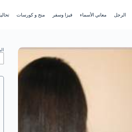
الرجل
معاني الأسماء
فيزا وسفر
منح و كورسات
تحالي
ال