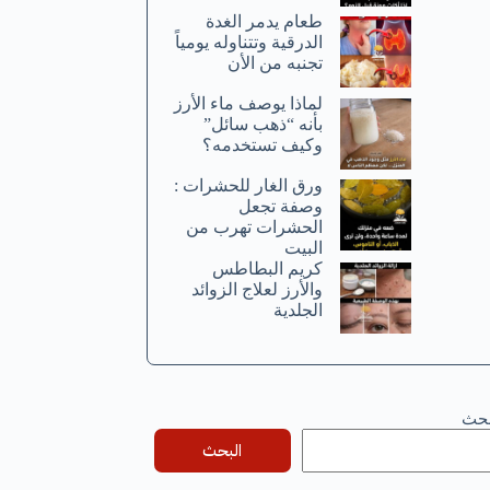
طعام يدمر الغدة
الدرقية وتتناوله يومياً
تجنبه من الأن
لماذا يوصف ماء الأرز
بأنه “ذهب سائل”
وكيف تستخدمه؟
ورق الغار للحشرات :
وصفة تجعل
الحشرات تهرب من
البيت
كريم البطاطس
والأرز لعلاج الزوائد
الجلدية
بحث
البحث