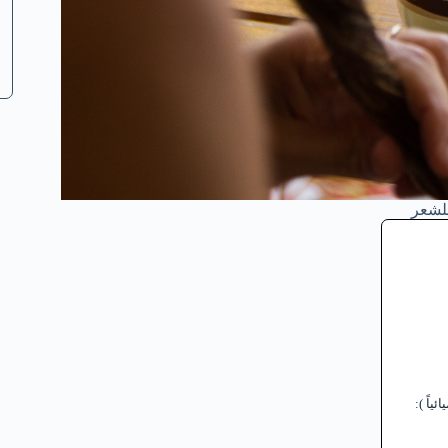
للشعر
ياً ):