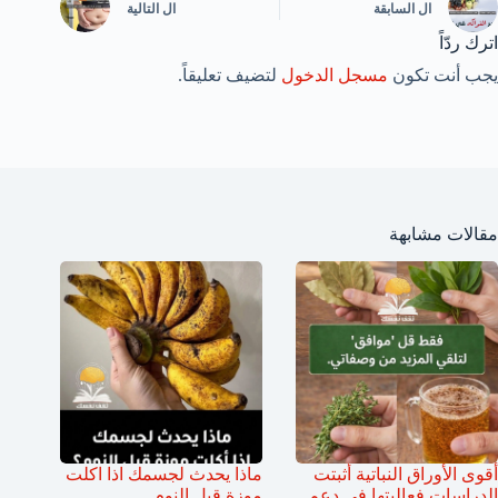
ال
السابقة
ال
التالية
اترك ردّاً
يجب أنت تكون
مسجل الدخول
لتضيف تعليقاً.
مقالات مشابهة
أقوى الأوراق النباتية أثبتت
ماذا يحدث لجسمك اذا اكلت
الدراسات فعاليتها في دعم
موزة قبل النوم