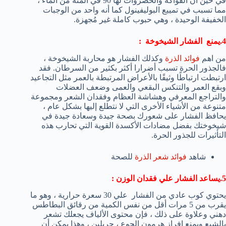
في حين أن الفواكه والخضروات لها 90 في المئة من الماء ،
مما تسبب في تمييع البوليفينول كما أنه واحد من الوجبات
الخفيفة الوحيدة ، وهي حبوب كاملة غير مُجهزة.
4.يمنع الفشار الشيخوخة :
من اهم
فوائد الذرة
وكذلك الفشار هو محاربة الشيخوخة ،
فالجذور الحرة تسبب أضرارا أكثر بكثير من السرطان. فقد
ارتبطت ارتباطًا وثيقًا بالأعراض المرتبطة بالعمر مثل التجاعيد
وبقع العمر والتنكس البقعي والعمى وضعف العضلات
والتراجع المعرفي وهشاشة العظام وفقدان الشعر ومجموعة
متنوعة من الأشياء الأخرى التي لا نتطلع إليها بشكل عام ،
يحافظ الفشار على شعورك بصحة جيدة وسعادة جيدة في
شيخوختك بفضل مضادات الأكسدة القوية التي تحارب هذه
التأثيرات للجذور الحرة.
شاهد
فوائد شعر الذرة
للصحة
5.يساعد الفشار علي فقدان الوزن :
يحتوي كوب عادي من الفشار علي 30 سعرة حرارية ، وهو ما
يقرب من 5 مرات أقل من نفس الكمية من رقائق البطاطس
دهني وعلاوة على ذلك ، فإن محتوى الألياف يجعلك تشعر
بالشبع ويمنع إفراز هرمون الجوع ، جريلين ، وهذا يمكن أن