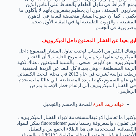
يمنع الإفراط في تناول الطعام والحفاظ على الناس الذين
يحاربون السمنة ، دون أن يجعلهم يشعرون بأنهم لا يأكلون ما
يكفي ، كما أن حبوب الفشار منخفضة للغاية في الدهون
المشبعة ، والزيوت الطبيعية لها في المقام الأول صحية
وضرورية في الجسم.
ابق بعيدا عن الفشار المصنوع داخل الميكروويف
:
وهناك الكثير من الاسباب لتجنب تناول الفشار المصنوع داخل
الميكرويف على الرغم من أنه مريح للغاية ، إلا أن الفشار
الميكروويف هو كابوس صحي ، بالنسبة للمبتدئين ، هناك نكهة
الزبدة المصطنعة – وهي بعيدة كل البعد عن الزبدة الحقيقية
ربطت دراسة نُشرت في عام 2012 في مجلة البحث الكيميائي
في علم السموم نكهة الزبدة المصطنعة التي غالبًا ما تستخدم
في الفشار الميكروويف إلى ارتفاع خطر الإصابة بمرض
الزهايمر .
فوائد زيت الذرة
للصحة والجسم والتجميل
وكثيرا ما تعامل الاوعيةالمستخدمة لإيواء الفشار الميكروويف
في تفلون ، والمعروفة رسميا باسم fluorotelomer يمكن للمواد
الكيميائية المستخدمة في هذا الطلاء الجمع بين والتمثيل
الأيضي لتشكيل حامض البيرفلوروكتانيك (PFOA) ، والتي قد