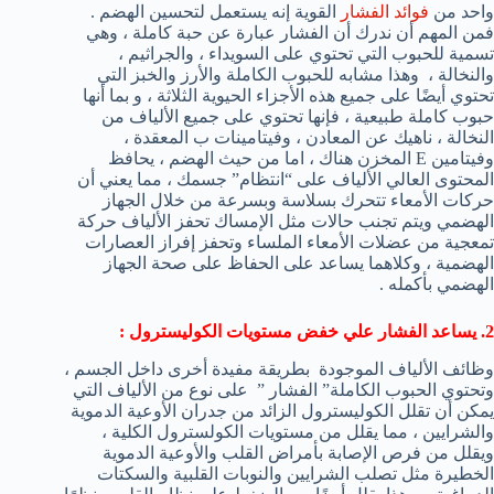
واحد من
فوائد الفشار
القوية إنه يستعمل لتحسين الهضم .
فمن المهم أن ندرك أن الفشار عبارة عن حبة كاملة ، وهي
تسمية للحبوب التي تحتوي على السويداء ، والجراثيم ،
والنخالة ، وهذا مشابه للحبوب الكاملة والأرز والخبز التي
تحتوي أيضًا على جميع هذه الأجزاء الحيوية الثلاثة ، و بما أنها
حبوب كاملة طبيعية ، فإنها تحتوي على جميع الألياف من
النخالة ، ناهيك عن المعادن ، وفيتامينات ب المعقدة ،
وفيتامين E المخزن هناك ، اما من حيث الهضم ، يحافظ
المحتوى العالي الألياف على “انتظام” جسمك ، مما يعني أن
حركات الأمعاء تتحرك بسلاسة وبسرعة من خلال الجهاز
الهضمي ويتم تجنب حالات مثل الإمساك تحفز الألياف حركة
تمعجية من عضلات الأمعاء الملساء وتحفز إفراز العصارات
الهضمية ، وكلاهما يساعد على الحفاظ على صحة الجهاز
الهضمي بأكمله .
2. يساعد الفشار علي خفض مستويات الكوليسترول :
وظائف الألياف الموجودة بطريقة مفيدة أخرى داخل الجسم ،
وتحتوي الحبوب الكاملة” الفشار ” على نوع من الألياف التي
يمكن أن تقلل الكوليسترول الزائد من جدران الأوعية الدموية
والشرايين ، مما يقلل من مستويات الكولسترول الكلية ،
ويقلل من فرص الإصابة بأمراض القلب والأوعية الدموية
الخطيرة مثل تصلب الشرايين والنوبات القلبية والسكتات