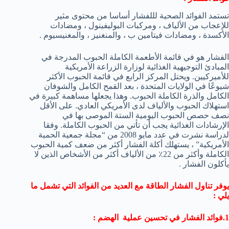
تستمد الفوائد الصحية لللفشار أساسا من محتوى مثير
للإعجاب من الألياف ، ومركبات البوليفينول ، ومضادات
الأكسدة ، ومضادات فيتامين ب ، والمنغنيز ، والمغنيسيوم .
الفشار هو في قائمة الأطعمة الكاملة الحبوب المدرجة في
المبادئ التوجيهية الغذائية لوزارة الزراعة الأمريكية
للأميركيين. ويحتل المركز الرابع في قائمة الحبوب الأكثر
شيوعًا في الولايات المتحدة ، بعد القمح الكامل والشوفان
الكامل والذرة الكاملة الحبوب. وهذا يجعلها مساهمة كبيرة في
استهلاك الحبوب والألياف لدى الأمريكي العادي. على الأقل
نصف حصص الحبوب اليومية الستة الموصى بها في
الإرشادات الغذائية يجب أن تأتي من الحبوب الكاملة. وفقا
لدراسة نشرت في عدد مايو 2008 من “مجلة جمعية الحمية
الأمريكية” ، يستهلك أكلة الفشار أكثر من ضعف كمية الحبوب
الكاملة وأكثر من 22٪ من الألياف أكثر من الأشخاص الذين لا
يأكلون الفشار .
يوفر تناول الفشار الطاقة مع العديد من الفوائد التي تشمل ما
يلي :
1.فوائد الفشار في تحسين عملية الهضم :