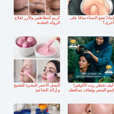
لماذا تضع النساء ساقاً على
كريم البطاطس والأرز لعلاج
أخرى؟
الزوائد الجلدية
كيف تحضّر زيت الألوفيرا
البصل الاحمر للبشرة للتفتيح
لنمو الشعر وإيقاف تساقطه
و إزالة التجاعيد