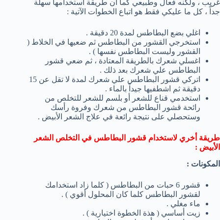
غريب ، ولكنه فعال وطبيعي كما أن طريقة استخدامها سهلة
جداً ، كل ما عليكي فقط هو اتباع الخطوات الآتية :
اغلي بضع البطاطس لمدة 20 دقيقة .
استخرجي القشور من البطاطس ثم ضعيها في الخلاط (
القشور وليست البطاطس نفسها ) .
اغسلي شعرك بالطريقة المعتادة ، ثم ضعي قشور
البطاطس علي شعرك بعد ذلك .
اتركي قشور البطاطس علي شعرك لمدة لا تقل عن 15
دقيقة ثم اشطفيها جيداً بالماء .
استخدمي قناع للشعر أو بلسم للشعر للتخلص من
رائحة قشور البطاطس من شعرك وفروة رأسك
وستحصلي على نتيجة رائعة في علاج الشعر الأبيض .
طريقة أخري لاستخدام قشور البطاطس في التخلص الشعر
الأبيض :
المكونات :
قشور 6 حبات من البطاطس ( كلما زاد استخدامك
لقشور البطاطس كلما كان المحلول أقوي ) .
ماء مغلي .
زيت أساسي ( هذة الخطوة اختيارية ) .