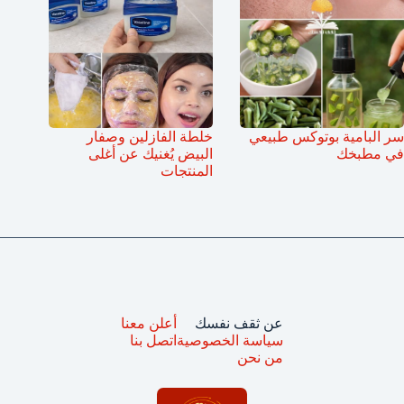
سر البامية بوتوكس طبيعي
خلطة الفازلين وصفار
في مطبخك
البيض يُغنيك عن أغلى
المنتجات
عن ثقف نفسك
أعلن معنا
سياسة الخصوصية
اتصل بنا
من نحن