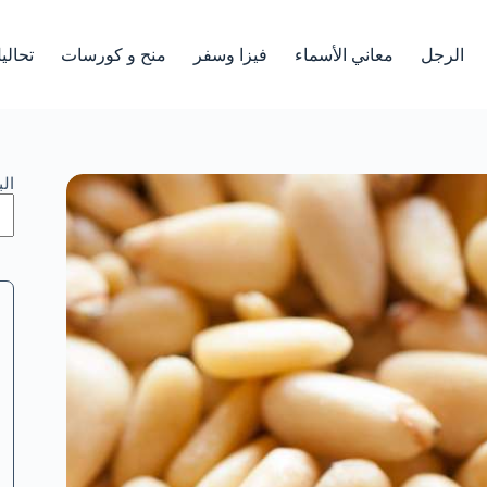
الرجل
معاني الأسماء
فيزا وسفر
منح و كورسات
تحالي
ال