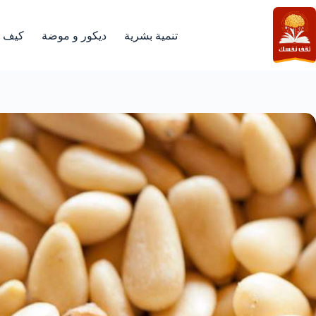
لتجاوز
لى
لمحتوى
تنمية بشرية
ديكور و موضة
كيف