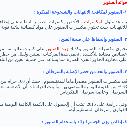
فوائد الصنوبر
١- الصنوبر لمكافحة الالتهابات والشيخوخة المبكرة :
يساعد تناول
المكسرات
وبالأخص مكسرات الصنوبر بانتظام علي إبطاء
للالتهابات حيث تحتوي مكسرات الصنوبر علي مواد كيميائية نباتية قوية ت
٢- الصنوبر والحفاظ علي صحة العين :
تحتوي مكسرات الصنوبر وكذلك
زيت الصنوبر
علي كميات عالية من مركب
خصائص مضادة للأكسدة . تحمي هذة المركبات العينين وتُقلل من خطر ا
علي محاربة الجذور الحرة الضارة مما يساعد علي حماية العين من التلف
٣- الصنوبر والحد من خطر الإصابة بالسرطان :
63 % من القيمة اليومية الموصي بها . وأثبتت الدراسات أن الأطعمة الغ
السرطان وخاصة سرطان البنكرياس .
وفي دراسة علي 2015 أثبتت أن الحصول علي الكمية الكافي
القولون وسرطان المستقيم أيضاً .
٤- إنقاص وزن الجسم الزائد باستخدام الصنوبر :