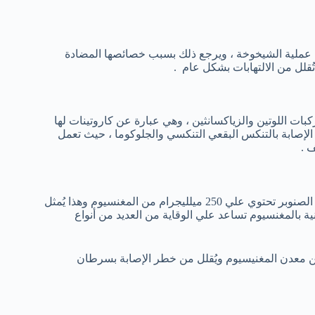
 عملية الشيخوخة ، ويرجع ذلك بسبب خصائصها المضادة
ُقلل من الالتهابات بشكل عام .
ات اللوتين والزياكسانثين ، وهي عبارة عن كاروتينات لها
لإصابة بالتنكس البقعي التنكسي والجلوكوما ، حيث تعمل
 .
تُعد مكسرات الصنوبر مصدراً هاماً للمغنيسيوم ، حيث أن 100 جرام من الصنوبر تحتوي علي 250 ميلليجرام من المغنسيوم وهذا يُمثل
نية بالمغنسيوم تساعد علي الوقاية من العديد من أنواع
ة اليومية من معدن المغنيسيوم ويُقلل من خطر الإصابة بسرطان