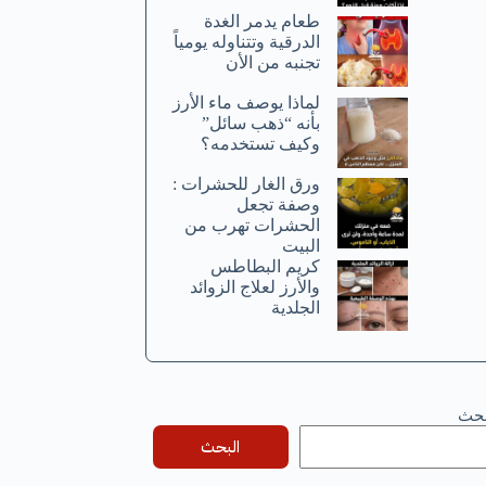
طعام يدمر الغدة
الدرقية وتتناوله يومياً
تجنبه من الأن
لماذا يوصف ماء الأرز
بأنه “ذهب سائل”
وكيف تستخدمه؟
ورق الغار للحشرات :
وصفة تجعل
الحشرات تهرب من
البيت
كريم البطاطس
والأرز لعلاج الزوائد
الجلدية
بحث
البحث