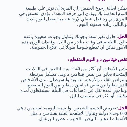
يمكن لحالة رجوع الحمض إلي المرئ أن تؤثر علي طبيعة
النوم الخاصة بك ويؤدي إلي حرقة المعدة. يؤدي الحمض في
المرئ إلي رد فعل عضلي لإرجاعه مما يعطل النوم لديك
وبالتالي زيادة صعوبة النوم .
الحل
: حاول تغير نمط وجباتك وتناول وجبات صغيرة وعدم
تناول الطعام في وقت متأخر من الليل وفقدان الوزن هذه
الأمور يمكن ان تقطع شوطاً طويلاً في علاج الحموضة.
نقص فيتامين د و النوم المتقطع :
تشير الأبحاث أن أكثر من 40 % من البالغين في الولايات
المتحدة يعانوا من نقص فيتامين د وهي مشكل مرتبطة
بأمراض القلب والأوعية الدموية والسرطان . وأن الأشخاص
الذين يعانوا من نقص فيتامين د يعانوا من النوم المتقطع
وينامون لمدة تقل عن 5 ساعات في الليلة يستيقظون لمدة
دقيقه أو اكثر في منتصف الليل.
الحل
: تعريض الجسم للشمس والقيمة اليومية لفيتامين د هي
600 وحدة دولية وتناول الأطعمة الغنية بفيتامين د مثل
الأسماك الدهنية، البيض، الحليب، عصير البرتقال.