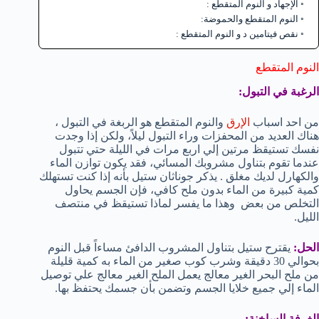
الإجهاد و النوم المتقطع :
النوم المتقطع والحموضة:
نقص فيتامين د و النوم المتقطع :
النوم المتقطع
الرغبة في التبول:
من احد اسباب
الإرق
والنوم المتقطع هو الربغة في التبول ،
هناك العديد من المحفزات وراء التبول ليلاً، ولكن إذا وجدت
نفسك تستيقظ مرتين إلي اربع مرات في الليلة حتي تتبول
عندما تقوم بتناول مشروبك المسائي، فقد يكون توازن الماء
والكهارل لديك مغلق . يذكر جوناثان ستيل بأنه إذا كنت تستهلك
كمية كبيرة من الماء بدون ملح كافي، فإن الجسم يحاول
التخلص من بعض وهذا ما يفسر لماذا تستيقظ في منتصف
الليل.
الحل:
يقترح ستيل بتناول المشروب الدافئ مساءاً قبل النوم
بحوالي 30 دقيقة وشرب كوب صغير من الماء به كمية قليلة
من ملح البحر الغير معالج يعمل الملح الغير معالج علي توصيل
الماء إلي جميع خلايا الجسم وتضمن بأن جسمك يحتفظ بها.
الغرفة الساخنة: