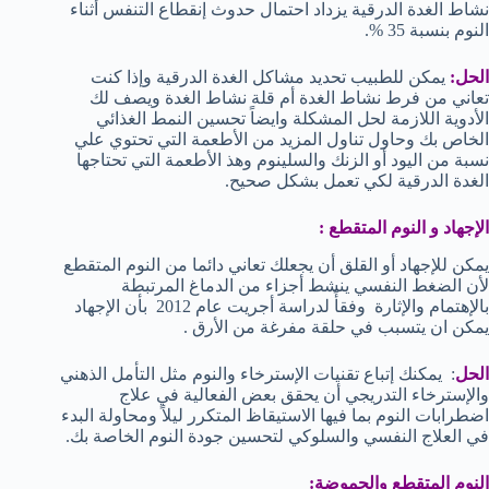
نشاط الغدة الدرقية يزداد احتمال حدوث إنقطاع التنفس أثناء
النوم بنسبة 35 %.
الحل:
يمكن للطبيب تحديد مشاكل الغدة الدرقية وإذا كنت
تعاني من فرط نشاط الغدة أم قلة نشاط الغدة ويصف لك
الأدوية اللازمة لحل المشكلة وايضاً تحسين النمط الغذائي
الخاص بك وحاول تناول المزيد من الأطعمة التي تحتوي علي
نسبة من اليود أو الزنك والسلينوم وهذ الأطعمة التي تحتاجها
الغدة الدرقية لكي تعمل بشكل صحيح.
الإجهاد و النوم المتقطع :
يمكن للإجهاد أو القلق أن يجعلك تعاني دائما من النوم المتقطع
لأن الضغط النفسي ينشط أجزاء من الدماغ المرتبطة
بالإهتمام والإثارة وفقأً لدراسة أجريت عام 2012 بأن الإجهاد
يمكن ان يتسبب في حلقة مفرغة من الأرق .
الحل
: يمكنك إتباع تقنيات الإسترخاء والنوم مثل التأمل الذهني
والإسترخاء التدريجي أن يحقق بعض الفعالية في علاج
اضطرابات النوم بما فيها الاستيقاظ المتكرر ليلاً ومحاولة البدء
في العلاج النفسي والسلوكي لتحسين جودة النوم الخاصة بك.
النوم المتقطع والحموضة: