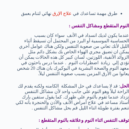
طرق مهمة تساعدك في
علاج الإرق
نهائي لتنام بعمق
النوم المتقطع ومشاكل التنفس :
عندما يكون لديك انسداد في الأنف سواء كان بسبب
الحساسية الموسمية أو البرد من المحتمل أن تسيقظ أثناء
الليل لأنك تعاني من صعوبة التنفس ولكن هناك عوامل أخري
يمكن ان تضيق مجري الهواء الخاص بك بشكل دائم مثل
الزوائد الأنفية، اللوزتين، لسان كبير كل هذه الحالات يمكن أن
تؤدي إلي زيادة اضطرابات النوم . عندما درس باحثون في
معهد النوم والصحة البشرية في البوكيرك بان هناك 20 شخص
يعانوا من الأرق المزمن بسبب صعوبة التنفس ليلاً.
الحل
: قد لا يساعدك في حل المشكلة الكامنه ولكنه يقدم لك
الراحة ليلاً وهو النوم علي جانب واحد لأن مشاكل التنفس
تزداد عندما تقوم بالنوم علي ظهرك. كما يقول ستفين بارك
أستاذ مساعد في علاج أمراض الأنف والأذن والحنجرة بأنه لكي
تنعم بفترة طويلة اثناء الليل قم بحل مشاكل التنفس .
توقف التنفس اثناء النوم وعلاتقه بالنوم المتقطع :