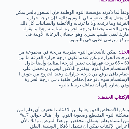
وفقاً لما ذكرته مؤسسة النوم الوطنية فإن الشعور بالحر يمكن
أن يجعل هناك صعوبة في النوم وبذلك، فإن درجة حرارة
الغرفة وما ترتديه ولا ما ترتديه والأغطية والبطانيات كل ذلك
يجعل الجسم يحتفظ بدرجة الحرارة المناسبة وهذا ما يقوله
مارك ليفي طبيب بشري وهو أخصائي الرعاية الأولية في
مركز ميرسي لطبي في بالتيمور.
الحل
: يمكن للأشخاص النوم بطريقة مريحة في مجموعة من
درجات الحرارة ولكن عندما تكون درجة حرارة الغرفة ما بين
60 – 65 درجة فهرنهايت تعتبر الدرجة المثالية وأيضاً حاول
الاستحمام قبل النوم ويقترح الدكتور ليفي بأن تحصل علي
حمام دافئ يرفع من درجة حراراتك وعند الخروج من حوض ا
الإستحمام سوف تواجه إنخفاض طفيف في درجة الحرارة
وهي إشارة إلي أن دماغك يرتبط بالنوم.
الإكتئاب الخفيف:
يمكن للأشخاص الذين يعانوا من الاكتئاب الخفيف أن يعانوا من
مشكلة النوم المتقطع وصعوبة النوم. وأن هناك حوالي 17%
من النساء يعانوا بشكل منخفض من هذا المرض . وذلك، لأن
أعراض الإكتئاب يمكن أن تشمل الأفكار السلبية، القلق