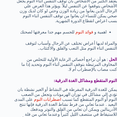
يعتقد الكثير من الأشخاص بأن توقف التنفس أثناء النوم يجعل
الأشخاص يتوقفوا عن التنفس ليلاً .ويؤثر هذا العرض علي
الرجال الذين يعانوا من زيادة الوزن وحتي لو كان لديك وزن
صحي يمكن للنساء ان يعانوا من توقف التنفس اثناء النوم
بسب اعراض انقطاع الدورة الشهرية.
اهمية و
فوائد النوم
للجسم مهم جدا معرفتها لصحتك
والمراة لديها أعراض تختلف عن الرجال وأسباب لتوقف
التنفس اثناء النوم مثل التعب والقلق والاكتئاب..
الحل
: هو أن تراجع أخصائي الرعاية الأولية للتخلص من
المخاوف المرتبطة بتوقف التنفس أثناء النوم وتحديد إذا ما
كنت مصاب بالإضطراب أم لا.
النوم المتقطع ومشاكل الغدة الدرقية:
يمكن للغدة الدرقية المفرطة في النشاط أو الغير نشطة بان
تؤدي إلي مشاكل في توزان الهرمونات وتجعل من الصعب
النوم أو النوم المتقطع كما تسبب
اضطرابات النوم
على المدى
البعيد . عندما تعاني من فرط نشاط الغدة الدرقية فإنها تنتج
الأدرينالين ويمكن أن تعاني من القلق والتوتر ويدفعك
للاستيقاظ في منتصف الليل كثيراً وعندما تعاني من قلة