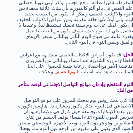
المفرط، نقص الطاقة، وجع الجسم. يذكر أرتي غوبتا أخصائي
علم النفس في بالو ألتو كاليفورنيا بأن هناك علاقة معقدة بين
النوم والاكتئاب الخفيف ويمكن أن يكون من الصعب تحديد
ايهما يأتي أولاً. لأنها حلقة مفرغه ومن أعراض الاكتئاب الخفيف
أن يكون لديك عادات نوم سيئة تجعلك تستيقظ ليلاً، وعندما لا
تحصل علي ليلة نوم جيدة سوف يكون من الصعب العمل
بقدرة عالية في صباح اليوم التالي وبالتالي تشعر بالإرهاق
والقلق ونقص النوم في اليوم التالي.
الحل:
قد تكون أعراض الاكتئاب الخفيف متشابهة مع اعراض
انقطاع الدورة الشهرية عند النساء وبالتالي من الضروري
مناقشة الأمر مع أخصائي رعاية طبية للحصول علي الحل
المناسب. شاهد أيضا اسباب
النوم الخفيف
وعلاجه
النوم المتقطع وإدمان مواقع التواصل الاجتماعي لوقت متأخر
من اليل:
إذا كان لديك روتين نوم يدفعك للمرور علي مواقع التواصل
الاجتماعي قبل النوم. يذكر دكتور ريتشارد دل هالنسر دكتوراه
من معهد الإبتكارات بجامعة جون كارل في ولاية أوهايو بأن
تعريض العيون للضوء أثناء المساء يوقف الجسم من إنتاج
الميلاتونين وهو هرمون النوم. وتعد الأجهزة اللوحية هي مصدر
الضوء الذي يكون علي مقربة من الوجه قبل النوم مما يجعلك