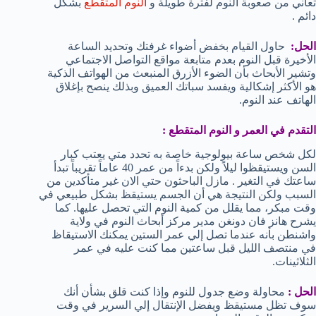
تعاني من صعوبة النوم لفترة طويلة و
النوم المتقطع
بشكل
دائم .
الحل:
حاول القيام بخفض أضواء غرفتك وتحديد الساعة
الأخيرة قبل النوم بعدم متابعة مواقع التواصل الاجتماعي
وتشير الأبحاث بأن الضوء الأزرق المنبعث من الهواتف الذكية
هو الأكثر إشكالية ويفسد سباتك العميق وبذلك ينصح بإغلاق
الهاتف عند النوم.
التقدم في العمر و النوم المتقطع :
لكل شخص ساعة بيولوجية خاصة به تحدد متي يعتب كبار
السن ويستيقظوا ليلاً ولكن بدءاً من عمر 40 عاماً تقريباً تبدأ
ساعتك في التغير . مازل الباحثون حتي الان غير متأكدين من
السبب ولكن النتيجة هي أن الجسم يستيقظ بشكل طبيعي في
وقت مبكر، مما يقلل من كمية النوم التي تحصل عليها. كما
يشرح هانز فان دونغن مدير مركز أبحاث النوم في ولاية
واشنطن بأنه عندما تصل إلي عمر الستين يمكنك الاستيقاظ
في منتصف الليل قبل ساعتين مما كنت عليه في عمر
الثلاثينات.
الحل :
محاولة وضع جدول للنوم وإذا كنت قلق بشأن أنك
سوف تظل مستيقظ ويفضل الإنتقال إلي السرير في وقت