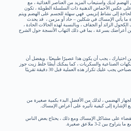
 الهضم لديك واستيعاب المزيد من العناصر الغذائية ، مع
 على عكس الأحماض الدهنية ذات السلسلة الطويلة ، تكون
 دون الحاجة إلى نشاط إنزيمي فهي سهلة للجسم على الهضم ويتم
عادة ما يأتي الإمساك في شكلين – حاد أو مزمن ، قد يحدث
الكحول الزائد أو الجفاف ، وبالنسبة لهذه الحالات الحادة ،
ن أعراضك بسرعة ، بما في ذلك التهاب الأنسجة حول الشرج
تيارك ، يجب أن يكون هذا عصيرًا طبيعيًا ، ويفضل أن
لنكهات الصناعية والسكريات ، كما يمكنك أيضًا خلط زيت جوز
الهند في ماء دافئ ، أو حتى مزجه في عصير صحي أو دقيق الشوفان الصباحي يجب عليك تكرار هذه العملية قبل 30 دقيقة تقريبًا
لجهاز الهضمي ، لذلك من الأفضل البدء بكمية صغيرة من
مع الإشارة إلى كيفية تأثيره على أعراض الإمساك.
جمالي) يوميًا يكفي للقضاء على مشاكل الإمساك ومع ذلك ، يحتاج بعض الناس