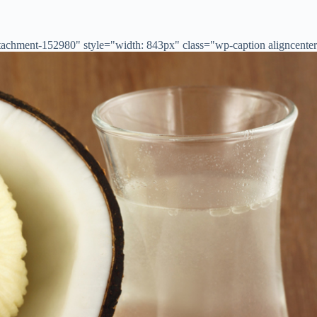
achment-152980" style="width: 843px" class="wp-caption aligncenter">