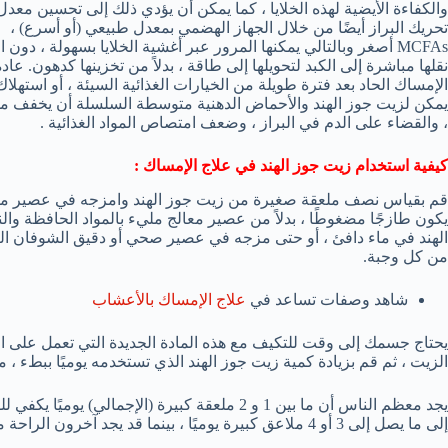
والكفاءة الأيضية لهذه الخلايا ، كما يمكن أن يؤدي ذلك إلى تحسين معدل
تحريك البراز أيضًا من خلال الجهاز الهضمي بمعدل طبيعي (أو أسرع) ،
MCFAs أصغر وبالتالي يمكنها المرور عبر أغشية الخلايا بسهولة ،
نقلها مباشرة إلى الكبد لتحويلها إلى طاقة ، بدلاً من تخزينها كدهون. 
الإمساك الحاد بعد فترة طويلة من الخيارات الغذائية السيئة ، أو استهلاك 
يمكن لزيت جوز الهند والأحماض الدهنية متوسطة السلسلة أن يخفف م
، والقضاء على الدم في البراز ، وضعف امتصاص المواد الغذائية .
كيفية استخدام زيت جوز الهند في علاج الإمساك :
قم بقياس نصف ملعقة صغيرة من زيت جوز الهند وامزجه في عصير من اخ
يكون طازجًا مضغوطًا ، بدلاً من عصير معالج مليء بالمواد الحافظة وا
من كل وجبة.
شاهد وصفات تساعد في
علاج الإمساك بالأعشاب
يحتاج جسمك إلى وقت للتكيف مع هذه المادة الجديدة التي تعمل على ا
الزيت ، ثم قم بزيادة كمية زيت جوز الهند الذي تستخدمه يوميًا ببطء ، 
يجد معظم الناس أن ما بين 1 و 2 ملعقة كبيرة (الإ
إلى ما يصل إلى 3 أو 4 ملاعق كبيرة يوميًا ، بينما قد يجد آخرون الراحة مع ما يتراوح بين 2-3 ملاعق صغيرة.