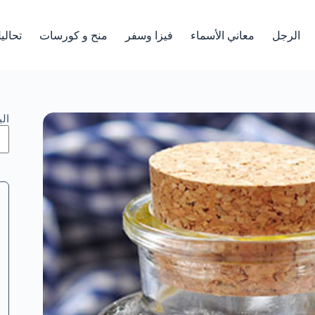
الرجل
معاني الأسماء
فيزا وسفر
منح و كورسات
تحالي
ال