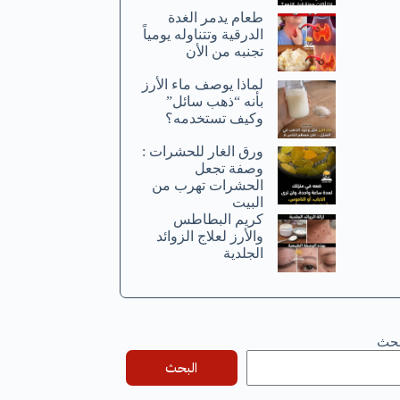
طعام يدمر الغدة
الدرقية وتتناوله يومياً
تجنبه من الأن
لماذا يوصف ماء الأرز
بأنه “ذهب سائل”
وكيف تستخدمه؟
ورق الغار للحشرات :
وصفة تجعل
الحشرات تهرب من
البيت
كريم البطاطس
والأرز لعلاج الزوائد
الجلدية
بحث
البحث