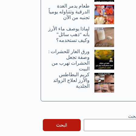
طعام يدمر الغدة
الدرقية وتتناوله يومياً
تجنبه من الأن
لماذا يوصف ماء الأرز
بأنه “ذهب سائل”
وكيف تستخدمه؟
ورق الغار للحشرات :
وصفة تجعل
الحشرات تهرب من
البيت
كريم البطاطس
والأرز لعلاج الزوائد
الجلدية
بحث
البحث