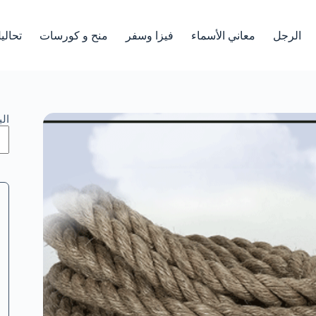
الرجل
معاني الأسماء
فيزا وسفر
منح و كورسات
تحالي
ال