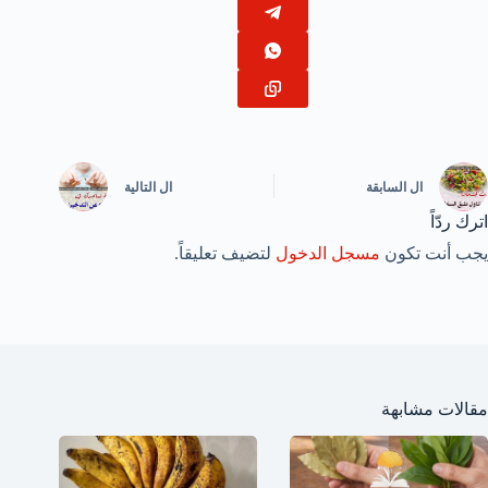
ال
السابقة
ال
التالية
اترك ردّاً
يجب أنت تكون
مسجل الدخول
لتضيف تعليقاً.
مقالات مشابهة