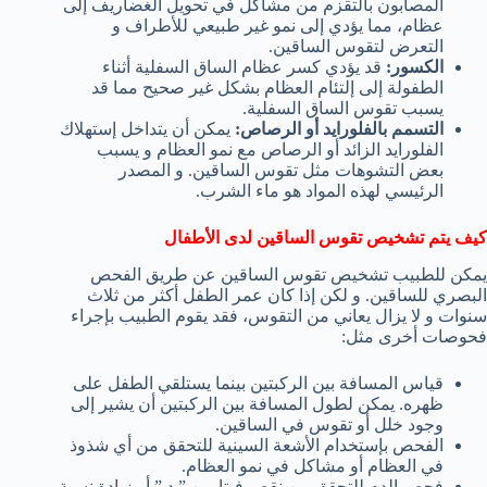
المصابون بالتقزم من مشاكل في تحويل الغضاريف إلى
عظام، مما يؤدي إلى نمو غير طبيعي للأطراف و
التعرض لتقوس الساقين.
الكسور:
قد يؤدي كسر عظام الساق السفلية أثناء
الطفولة إلى إلتئام العظام بشكل غير صحيح مما قد
يسبب تقوس الساق السفلية.
التسمم بالفلورايد أو الرصاص:
يمكن أن يتداخل إستهلاك
الفلورايد الزائد أو الرصاص مع نمو العظام و يسبب
بعض التشوهات مثل تقوس الساقين. و المصدر
الرئيسي لهذه المواد هو ماء الشرب.
كيف يتم تشخيص تقوس الساقين لدى الأطفال
يمكن للطبيب تشخيص تقوس الساقين عن طريق الفحص
البصري للساقين. و لكن إذا كان عمر الطفل أكثر من ثلاث
سنوات و لا يزال يعاني من التقوس، فقد يقوم الطبيب بإجراء
فحوصات أخرى مثل:
قياس المسافة بين الركبتين بينما يستلقي الطفل على
ظهره. يمكن لطول المسافة بين الركبتين أن يشير إلى
وجود خلل أو تقوس في الساقين.
الفحص بإستخدام الأشعة السينية للتحقق من أي شذوذ
في العظام أو مشاكل في نمو العظام.
فحص الدم للتحقق من نقص فيتامين ” د ” أو زيادة نسبة