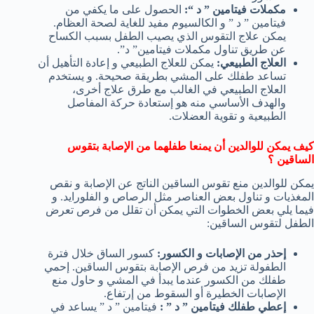
مكملات فيتامين ” د “:
الحصول على ما يكفي من
فيتامين ” د ” و الكالسيوم مفيد للغاية لصحة العظام.
يمكن علاج التقوس الذي يصيب الطفل بسبب الكساح
عن طريق تناول مكملات فيتامين” د”.
العلاج الطبيعي:
يمكن للعلاج الطبيعي و إعادة التأهيل أن
تساعد طفلك على المشي بطريقة صحيحة. و يستخدم
العلاج الطبيعي في الغالب مع طرق علاج أخرى،
والهدف الأساسي منه هو إستعادة حركة المفاصل
الطبيعية و تقوية العضلات.
كيف يمكن للوالدين أن يمنعا طفلهما من الإصابة بتقوس
الساقين ؟
يمكن للوالدين منع تقوس الساقين الناتج عن الإصابة و نقص
المغذيات و تناول بعض العناصر مثل الرصاص و الفلورايد. و
فيما يلي بعض الخطوات التي يمكن أن تقلل من فرص تعرض
الطفل لتقوس الساقين:
إحذر من الإصابات و الكسور:
كسور الساق خلال فترة
الطفولة تزيد من فرص الإصابة بتقوس الساقين. إحمي
طفلك من الكسور عندما يبدأ في المشي و حاول منع
الإصابات الخطيرة أو السقوط من إرتفاع.
إعطي طفلك فيتامين ” د ” :
فيتامين ” د ” يساعد في