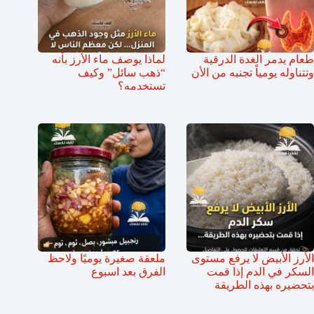
طعام يدمر الغدة الدرقية
لماذا يوصف ماء الأرز بأنه
وتتناوله يومياً تجنبه من الأن
“ذهب سائل” وكيف
تستخدمه؟
الأرز الأبيض لا يرفع مستوى
ملعقة صغيرة يوميًا ولاحظ
السكر في الدم إذا قمت
الفرق بعد اسبوع
بتحضيره بهذه الطريقة