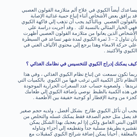
يساعدك أيضاً الكيوي في علاج ألم متلازمة القولون العصبي
قد يرافق بعض الأشخاص أثناء إتباع حمية غذائية الإصابة
بالقولون العصبي وبالتأكيد يجب أن تذهب إلي فاكهة الكيوي
فهي الخيار المثالي بالنسبة لك . وقد أجريت دراسة علي
الأشخاص الذين يعانوا من متلازمة القولون العصبي أظهرت
بأن تناول 2 – 3 ثمرة الكيوي لمدة شهر تساعد في السيطرة
علي حركة الامعاء وهذا يرجع إلي محتوي الألياف الغني في
الكيوي والأكتيند .
كيف يمكنك إدراج الكيوي للتخسيس في نظامك الغذائي ؟
ربما تكون سمعت عن إتباع نظام الكيوي الغذائي ، وفي هذا
النظام تأكل الكمية التي ترغب فيها من الكيوي بالكميات التي
تريدها . ولصعوبة حساب عدد السعرات الحرارية الموجودة
في هذه الكمية بالظبط نوصي بإضافة الكيوي إلي طعامك
كجزء من وجبة الإفطار أو كوجبة خفيفة بين الأطعمة .
يجب أن تأكل الكيوي طازج بشكل أفضل ، ولديه حجم صغير
قد يصل مثل حجم الصدفة فقط يمكنك غسله والتخلص من
اللون البني الغامق ولكن إذا لم يعجبك بهذا الشكل يمكن
تقشيره بطريقة مسلية جداً وتقطيعه إلي أجزاء وتناوله
بالمعلقة . أحياناً يمكن إضافة شرائح الكيوي كمقبلات مع