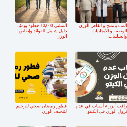
الماء بالملح و انقاص الوزن
المشي 10,000 خطوة يوميًا:
الوصفة و الايجابيات
دليل شامل للفوائد وإنقاص
والسلبيات
الوزن
راقب أبرز ٨ أسباب في عدم
فطور رمضان صحي للرجيم
نزول الوزن في الكيتو
لتنحيف الوزن