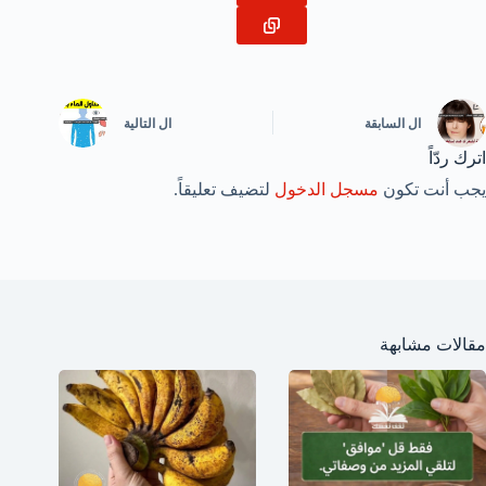
ال
السابقة
ال
التالية
اترك ردّاً
يجب أنت تكون
مسجل الدخول
لتضيف تعليقاً.
مقالات مشابهة