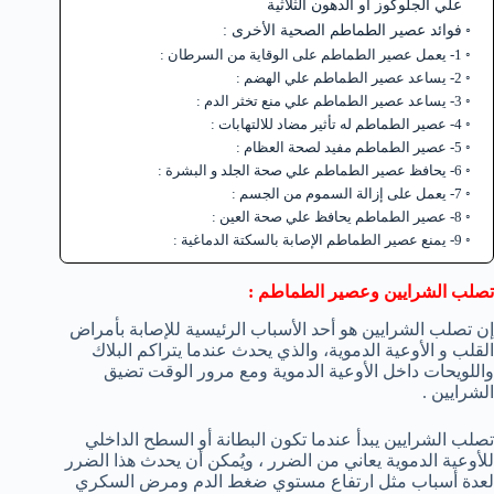
علي الجلوكوز أو الدهون الثلاثية
فوائد عصير الطماطم الصحية الأخرى :
1- يعمل عصير الطماطم على الوقاية من السرطان :
2- يساعد عصير الطماطم علي الهضم :
3- يساعد عصير الطماطم علي منع تخثر الدم :
4- عصير الطماطم له تأثير مضاد للالتهابات :
5- عصير الطماطم مفيد لصحة العظام :
6- يحافظ عصير الطماطم علي صحة الجلد و البشرة :
7- يعمل على إزالة السموم من الجسم :
8- عصير الطماطم يحافظ علي صحة العين :
9- يمنع عصير الطماطم الإصابة بالسكتة الدماغية :
تصلب الشرايين وعصير الطماطم :
إن تصلب الشرايين هو أحد الأسباب الرئيسية للإصابة بأمراض
القلب و الأوعية الدموية، والذي يحدث عندما يتراكم البلاك
واللويحات داخل الأوعية الدموية ومع مرور الوقت تضيق
الشرايين .
تصلب الشرايين يبدأ عندما تكون البطانة أو السطح الداخلي
للأوعية الدموية يعاني من الضرر ، ويُمكن أن يحدث هذا الضرر
لعدة أسباب مثل ارتفاع مستوي ضغط الدم ومرض السكري