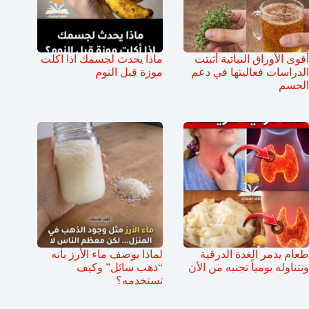
أقوى الأوراق النباتية أثبتت
ماذا يحدث لجسمك اذا اكلت
الدراسات فعاليتها في دعم
موزة قبل النوم
الجسم
طعام يدمر الغدة الدرقية
لماذا يوصف ماء الأرز بأنه
وتتناوله يومياً تجنبه من الأن
“ذهب سائل” وكيف
تستخدمه؟