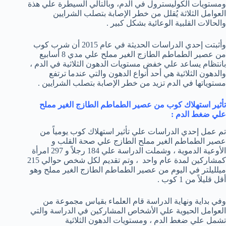
ومستويات الكوليسترول في الدم، وبالتالي السيطرة علي هذة
العوامل الثلاثة يُقلل من خطر الإصابة بتصلب الشرايين
والحالات القلبية الوعائية بشكل كبير .
وأثبتت إحدي الدراسات الحديثة في عام 2015 أن شرب كوب
من عصير الطماطم الطازج الغير مملح علي مدي 8 أسابيع
بانتظام يساعد علي خفض مستويات الدهون الثلاثية في الدم ،
والدهون الثلاثية هي أحد أنواع الدهون والتي عندما ترتفع
مستوياتها في الدم تزيد من خطر الإصابة بتصلب الشرايين .
تأثير استهلاك كوب من عصير الطماطم الطازج الغير مملح
علي ضغط الدم :
تم عمل إحدي الدراسات علي تأثير استهلاك كوب يومياً من
عصير الطماطم الغير مملح الطازج علي صحة القلب و
الأوعية الدموية ، وشملت الدراسة علي 184 رجلاً و 297 امرأة
كمشاركين لمدة عام واحد ، وتم تقديم لكل شخص حوالي 215
ميلليلتر في اليوم من عصير الطماطم الطازج الغير مملح وهو
أقل قليلاً من 1 كوب .
وفي بداية ونهاية الدراسة قام العلماء بقياس مجموعة من
العوامل الحيوية علي الأشخاص المشاركين في الدراسة والتي
تشمل علي ضغط الدم ، ومستويات الدهون الثلاثية