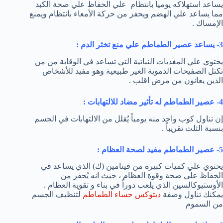
يساعد استهلاكه يومياً بانتظام علي الحفاظ علي صحة الكبد
مما يساعد علي الهضم ويحفز من حركة الأمعاء بانتظام ويمنع
الإمساك .
3- يساعد عصير الطماطم علي منع تخثر الدم :
يحتوي علي المغذيات النباتية التي تساعد في الوقاية من من
تكتل الصفيحات الدموية الغير طبيعية وهو مفيد للأشخاص
الذين يعانون من مرض اقلب .
4- عصير الطماطم له تأثير مضاد للالتهابات :
إن تناول كوب واحد منه يومياً يُقلل من الالتهابات في الجسم
بنسبة الثلث تقريباً .
5- عصير الطماطم مفيد لصحة العظام :
يحتوي علي كميات كبيرة من فيتامين (ك) الذي يساعد في
الحفاظ علي صحة وقوة العظام ، حيث انه يُحفز من
الأوستيوكالسين الذي يلعب دوراُ في بناء و تقوية العظام .
يمكنك تناول وصفة
ديتوكس حساء الطماطم
لتنظيف الجسم
من السموم