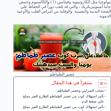
بيولوجياً مثل الكاروتينويد وفيتامين ( أ ) والكالسيوم وحمض
جاما أمينوبيريكريك ، والتي قد تلعب دوراً في الحفاظ علي
الصحة البدنية والنفسية والوقاية من أمراض القلب والأوعية
الدموية .
عصير الطماطم
ستقرأ في هذا المقال
تصلب الشرايين وعصير الطماطم :
تأثير استهلاك كوب من عصير الطماطم الطازج الغير مملح
علي ضغط الدم :
تأثير استهلاك كوب من عصير الطماطم الطازج الغير مملح