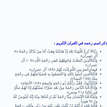
ذكر اسم رحمه في القران الكريم :
رَبَّنَالَا تُزِغْ قُلُوبَنَا بَعْدَ إِذْ هَدَيْتَنَا وَهَبْ لَنَا مِنْ لَدُنْكَ رَحْمَةً ﴿٨
آل عمران﴾
وَأَمَّاالَّذِينَ ابْيَضَّتْ وُجُوهُهُمْ فَفِي رَحْمَةِ اللَّهِ ﴿١٠٧ آل
عمران﴾
فَبِمَارَحْمَةٍ مِنَ اللَّهِ لِنْتَ لَهُمْ ﴿١٥٩ آل عمران﴾
فَأَمَّاالَّذِينَ آمَنُوا بِاللَّهِ وَاعْتَصَمُوا بِهِ فَسَيُدْخِلُهُمْ فِي رَحْمَةٍ
مِنْهُ ﴿١٧٥ النساء﴾
فَإِنْكَذَّبُوكَ فَقُلْ رَبُّكُمْ ذُو رَحْمَةٍ وَاسِعَةٍ ﴿١٤٧ الأنعام﴾
وَإِذَاأَذَقْنَا النَّاسَ رَحْمَةً مِنْ بَعْدِ ضَرَّاءَ مَسَّتْهُمْ إِذَا لَهُمْ مَكْرٌ
فِي آيَاتِنَا ﴿٢١ يونس﴾
وَلَئِنْأَذَقْنَا الْإِنْسَانَ مِنَّا رَحْمَةً ثُمَّ نَزَعْنَاهَا مِنْهُ إِنَّهُ لَيَئُوسٌ كَفُ
ورٌ ﴿٩ هود﴾
قَالَيَا قَوْمِ أَرَأَيْتُمْ إِنْ كُنْتُ عَلَىٰ بَيِّنَةٍ مِنْ رَبِّي وَآتَانِي رَحْمَةً