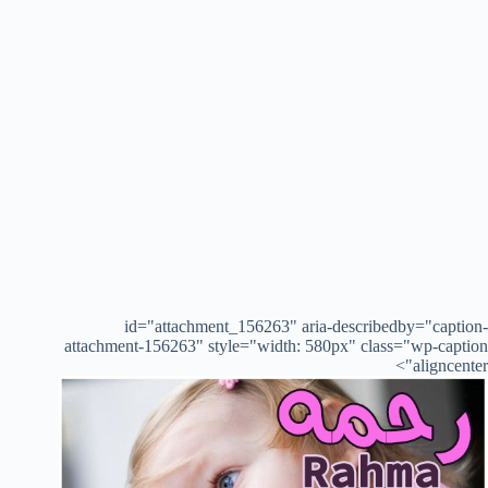
id="attachment_156263" aria-describedby="caption-
attachment-156263" style="width: 580px" class="wp-caption
aligncenter">