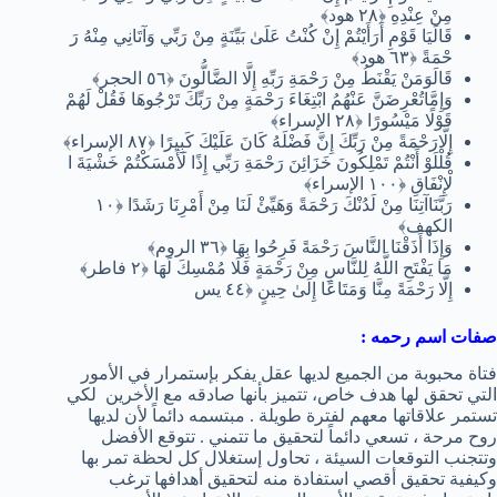
مِنْ عِنْدِهِ ﴿٢٨ هود﴾
قَالَيَا قَوْمِ أَرَأَيْتُمْ إِنْ كُنْتُ عَلَىٰ بَيِّنَةٍ مِنْ رَبِّي وَآتَانِي مِنْهُ رَ
حْمَةً ﴿٦٣ هود﴾
قَالَوَمَنْ يَقْنَطُ مِنْ رَحْمَةِ رَبِّهِ إِلَّا الضَّالُّونَ ﴿٥٦ الحجر﴾
وَإِمَّاتُعْرِضَنَّ عَنْهُمُ ابْتِغَاءَ رَحْمَةٍ مِنْ رَبِّكَ تَرْجُوهَا فَقُلْ لَهُمْ
قَوْلًا مَيْسُورًا ﴿٢٨ الإسراء﴾
إِلَّارَحْمَةً مِنْ رَبِّكَ إِنَّ فَضْلَهُ كَانَ عَلَيْكَ كَبِيرًا ﴿٨٧ الإسراء﴾
قُلْلَوْ أَنْتُمْ تَمْلِكُونَ خَزَائِنَ رَحْمَةِ رَبِّي إِذًا لَأَمْسَكْتُمْ خَشْيَةَ ا
لْإِنْفَاقِ ﴿١٠٠ الإسراء﴾
رَبَّنَاآتِنَا مِنْ لَدُنْكَ رَحْمَةً وَهَيِّئْ لَنَا مِنْ أَمْرِنَا رَشَدًا ﴿١٠
الكهف﴾
وَإِذَا
أَذَقْنَا
النَّاسَ
فَرِحُوا
بِهَا
﴿٣٦ الروم﴾
رَحْمَةً
مَا
يَفْتَحِ
اللَّهُ
لِلنَّاسِ
مِنْ
فَلَا
مُمْسِكَ
لَهَا
﴿٢ فاطر﴾
رَحْمَةٍ
إِلَّا
مِنَّا
وَمَتَاعًا
إِلَىٰ
حِينٍ
﴿٤٤ يس
رَحْمَةً
صفات اسم رحمه :
فتاة محبوبة من الجميع لديها عقل يفكر بإستمرار في الأمور
التي تحقق لها هدف خاص، تتميز بأنها صادقه مع الأخرين لكي
تستمر علاقاتها معهم لفترة طويلة . مبتسمه دائماً لأن لديها
روح مرحة ، تسعي دائماً لتحقيق ما تتمني . تتوقع الأفضل
وتتجنب التوقعات السيئة ، تحاول إستغلال كل لحظة تمر بها
وكيفية تحقيق أقصي استفادة منه لتحقيق أهدافها ترغب