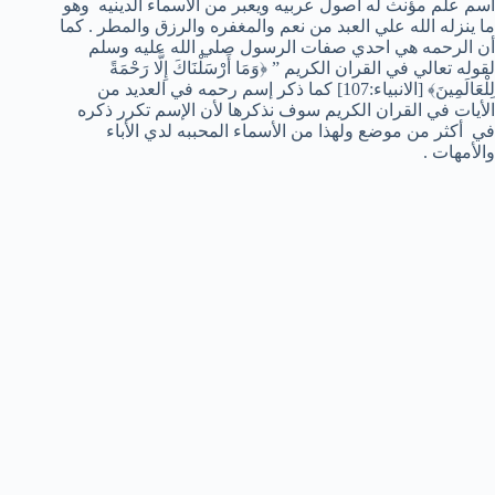
اسم علم مؤنث له أصول عربيه ويعبر من الأسماء الدينيه وهو
ما ينزله الله علي العبد من نعم والمغفره والرزق والمطر . كما
أن الرحمه هي احدي صفات الرسول صلي الله عليه وسلم
لقوله تعالي في القران الكريم ” ﴿وَمَا أَرْسَلْنَاكَ إِلَّا رَحْمَةً
لِلْعَالَمِينَ﴾ [الانبياء:107] كما ذكر إسم رحمه في العديد من
الأيات في القران الكريم سوف نذكرها لأن الإسم تكرر ذكره
في أكثر من موضع ولهذا من الأسماء المحببه لدي الأباء
والأمهات .