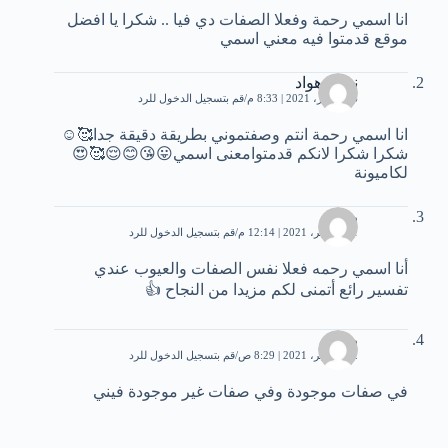
انا اسمي رحمة وفعلا الصفات دي فيا .. شكرا يا افضل
موقع قدمتوا فيه معني اسمي
نورار هواد
26 أكتوبر، 2021 | 8:33 م
قم بتسجيل الدخول للرد
انا اسمي رحمة انتم وصفتموني بطريقة دقيقة جدا🥰☺️
شكرا شكرا لانكم قدمتوامعنى اسمي😛😘😊😌🥰😍
لكاميونة
رحمه
21 نوفمبر، 2021 | 12:14 م
قم بتسجيل الدخول للرد
أنا اسمي رحمه فعلا نفس الصفات والعيوب عندي
تفسير رائع أتمنى لكم مزيدا من النجاح 👍
رحمة
22 نوفمبر، 2021 | 8:29 ص
قم بتسجيل الدخول للرد
في صفات موجودة وفي صفات غير موجودة فيني