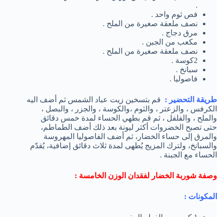
.
فص ثوم واحد .
نصف ملعقة صغيرة من الملح .
مرق دجاج .
مكعب من الجبن .
نصف ملعقة صغيرة من الملح .
2كوسة .
سبانخ .
فاصوليا .
طريقة التحضير :
قم بتسخين زيت عباد الشمس ثم أضف اليه
الكرفس ، والزعتر ، والثوم ،والكوسة ، والجزر ، والبصل ،
والملح ، والفلفل ، ثم قم بطهي الحساء لمدة خمس دقائق
حتى تصبح الخضروات أكثر ليونة بعد ذلك أضف الطماطم،
والمرق إلى حساء الخضار، ثم أضف الفاصوليا المهروسة
والسبانخ، ولترك المزيج يُطهى لمدة ثلاث دقائق إضافية، يُقدّم
الحساء مع الجبنة .
وصفة شوربة الخضار لفقدان الوزن الخامسة :
المكونات
: