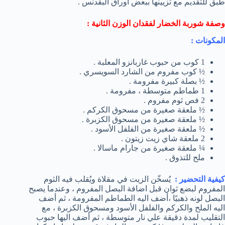
طبق للتقديم مع تزيينها ببعض اوراق البقدنس .
وصفة شوربة الخضار لفقدان الوزن الثانية :
المكونات
:
1 كوب من حبوب غاربانزو المعلبة .
½ كوب مفروم من الشارد السويسري .
½ بصلة كبيرة مفرومة .
1 طماطم متوسطة ، مفرومة .
2 فص ثوم مفروم .
½ ملعقة صغيرة من مسحوق الكركم .
½ ملعقة صغيرة من مسحوق الكزبرة .
½ ملعقة صغيرة من الفلفل الأسود .
2 ملعقة شاي زيت زيتون .
¼ ملعقة صغيرة من جارام ماسالا .
ملح للتذوق .
كيفية التحضير
:
يُسخّن الزيت في مقلاة ويُقلب فيه الثوم
المفروم لبضع ثوان قبل اضافة البصل المفروم ، وعندما يصبح
البصل لونه ذهبيًا ،أضف اليه الطماطم المفرومة ، ثم أضف
اليه الملح والكركم والفلفل الأسود ومسحوق الكزبرة ، مع
التقليب لمدة دقيقة علي نار متوسطة ، ثم أضف اليها حبوب