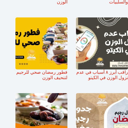
والسلبيات
الوزن
راقب أبرز ٨ أسباب في عدم
فطور رمضان صحي للرجيم
نزول الوزن في الكيتو
لتنحيف الوزن