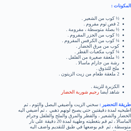
المكونات
:
½ كوب من الشعير .
2 فص ثوم مفروم .
½ بصلة متوسطة ، مفرومة .
½ كوب من الجزر المفروم .
¼ كوب من الكرفس المفروم .
كوب من مرق الخضار .
¼ كوب مكعبات الفطر .
½ ملعقة صغيرة من الفلفل .
رشة من جارام ماسالا .
ملح للتذوق .
2 ملعقة طعام من زيت الزيتون .
الكزبرة للزينة .
شاهد أيضا
رجيم شوربة الخضار
طريقة التحضير
:
سخني الزيت وأضيفي البصل والثوم ، ثم
اطبخيه لمدة دقيقتين حتي يصبح لونهم ذهبي ، ثم أضيفي اليه
الخضار والشعير ، والفطر والمرق والملح والفلفل وجرام
الماسالا ، ثم قم بتغطيته وطهية لمدة 20 دقيقة على نار
متوسطة ، ثم قم بوضعها في طبق للتقديم واضف اليه