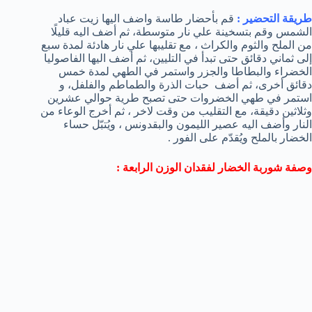
طريقة التحضير :
قم بأحضار طاسة واضف اليها زيت عباد
الشمس وقم بتسخينة علي نار متوسطة، ثم أضف اليه قليلًا
من الملح والثوم والكراث ، مع تقليبها علي نار هادئة لمدة سبع
إلى ثماني دقائق حتى تبدأ في التليين، ثم أضف اليها الفاصوليا
الخضراء والبطاطا والجزر واستمر في الطهي لمدة خمس
دقائق أخرى، ثم أضف حبات الذرة والطماطم والفلفل، و
استمر في طهي الخضروات حتى تصبح طرية حوالي عشرين
وثلاثين دقيقة، مع التقليب من وقت لاخر ، ثم أخرج الوعاء من
النار وأضف اليه عصير الليمون والبقدونس ، ويُتبّل حساء
الخضار بالملح ويُقدّم على الفور .
وصفة شوربة الخضار لفقدان الوزن الرابعة :