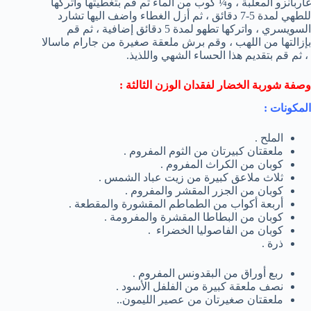
غاربانزو المعلبة ، و¼ كوب من الماء ثم قم بتغطيتها واتركها
للطهي لمدة 5-7 دقائق ، ثم أزل الغطاء واضف اليها تشارد
السويسري ، واتركها تطهو لمدة 5 دقائق إضافية ، ثم قم
بإزالتها من اللهب ، وقم برش ملعقة صغيرة من جارام ماسالا
، ثم قم بتقديم هذا الحساء الشهي واللذيذ.
وصفة شوربة الخضار لفقدان الوزن الثالثة :
المكونات :
الملح .
ملعقتان كبيرتان من الثوم المفروم .
كوبان من الكراث المفروم .
ثلاث ملاعق كبيرة من زيت عباد الشمس .
كوبان من الجزر المقشر والمفروم .
أربعة أكواب من الطماطم المقشورة والمقطعة .
كوبان من البطاطا المقشرة والمفرومة .
كوبان من الفاصوليا الخضراء .
ذرة .
ربع أوراق من البقدونس المفروم .
نصف ملعقة كبيرة من الفلفل الأسود .
ملعقتان صغيرتان من عصير الليمون..