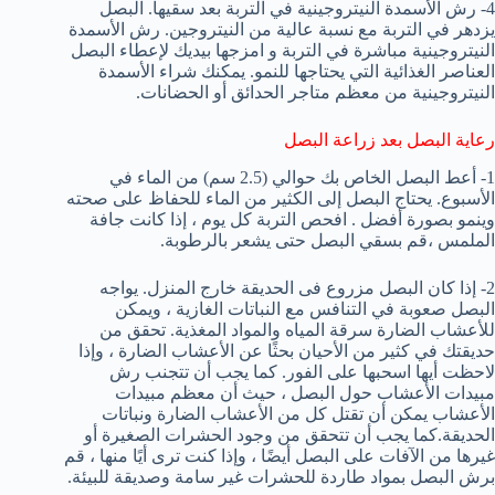
4- رش الأسمدة النيتروجينية في التربة بعد سقيها. البصل
يزدهر في التربة مع نسبة عالية من النيتروجين. رش الأسمدة
النيتروجينية مباشرة في التربة و امزجها بيديك لإعطاء البصل
العناصر الغذائية التي يحتاجها للنمو. يمكنك شراء الأسمدة
النيتروجينية من معظم متاجر الحدائق أو الحضانات.
رعاية البصل بعد زراعة البصل
1- أعط البصل الخاص بك حوالي (2.5 سم) من الماء في
الأسبوع. يحتاج البصل إلى الكثير من الماء للحفاظ على صحته
وينمو بصورة أفضل . افحص التربة كل يوم ، إذا كانت جافة
الملمس ،قم بسقي البصل حتى يشعر بالرطوبة.
2- إذا كان البصل مزروع فى الحديقة خارج المنزل. يواجه
البصل صعوبة في التنافس مع النباتات الغازية ، ويمكن
للأعشاب الضارة سرقة المياه والمواد المغذية. تحقق من
حديقتك في كثير من الأحيان بحثًا عن الأعشاب الضارة ، وإذا
لاحظت أيها اسحبها على الفور. كما يجب أن تتجنب رش
مبيدات الأعشاب حول البصل ، حيث أن معظم مبيدات
الأعشاب يمكن أن تقتل كل من الأعشاب الضارة ونباتات
الحديقة.كما يجب أن تتحقق من وجود الحشرات الصغيرة أو
غيرها من الآفات على البصل أيضًا ، وإذا كنت ترى أيًا منها ، قم
برش البصل بمواد طاردة للحشرات غير سامة وصديقة للبيئة.