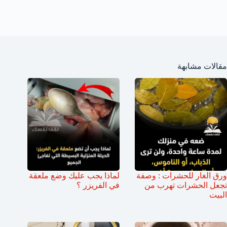
مقالات مشابهة
ورق الغار للحشرات : وصفة
لماذا يجب عليك وضع ملعقة
تجعل الحشرات تهرب من
في الفريزر ؟
البيت