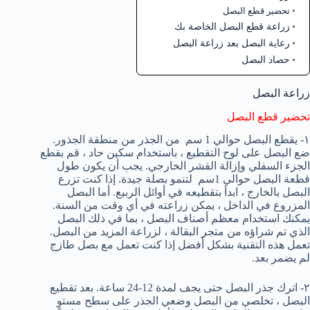
تحضير قطع البصل
زراعة قطع البصل الخاصة بك
رعاية البصل بعد زراعة البصل
حصاد البصل
زراعة البصل
تحضير قطع البصل
١- يقطع البصل حوالي 1 سم من الجذر من منطقة الجذور.
ضع البصل على لوح التقطيع ، باستخدام سكين حاد ، قم بقطع
الجزء السفلي وإزالة القشر الخارجي. يجب أن يكون طول
قطعة البصل حوالي 1سم لتنمو بصلة جيدة. إذا كنت تزرع
البصل بالخارج ، ابدأ بتقطيعه في أوائل الربيع. أما البصل
المزروع في الداخل ، يمكن زراعته في أي وقت من السنة.
يمكنك استخدام معظم أصناف البصل ، بما في ذلك البصل
الذي تم شراؤه من متجر البقالة ، لزراعة المزيد من البصل.
تعمل هذه التقنية بشكل أفضل إذا كنت تعمل مع بصل طازج
لم يضمر بعد.
٢- اترك جذر البصل حتى يجف لمدة 12-24 ساعة. بعد تقطيع
البصل ، تخلصي من البصل وضعي الجذر على سطح مستوٍ