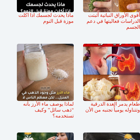
أقوى الأوراق النباتية أثبتت
ماذا يحدث لجسمك اذا اكلت
الدراسات فعاليتها في دعم
موزة قبل النوم
الجسم
طعام يدمر الغدة الدرقية
لماذا يوصف ماء الأرز بأنه
وتتناوله يومياً تجنبه من الأن
“ذهب سائل” وكيف
تستخدمه؟