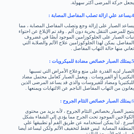
يجعل حركة المرضى أكثر سهولة.
4.يساعد علي ازالة تصلب المفاصل المصابة :
يساعد الصبار على إزالة وجع وتصلب المفاصل المصابة ، مما
يتيح للمرضى التنقل بحرية دون ألم . وقد تم الإبلاغ عن احتواء
نبات الصبار على الجلوكوزامين الموجود أيضًا في غضروف
المفاصل. يمكن لهذا الجلوكوزامين علاج الألم والصلابة التي
تعاني منها حالة التهاب المفاصل .
5.يمتلك الصبار
خصائص مضادة للميكروبات
:
الصبار لديه القدرة على منع وعلاج الأمراض التي تسببها
البكتيريا أو الفيروسات . ويعمل الصبار كعامل محتمل مضاد
للبكتيريا ومضاد للفيروسات والذي قد يساعد المرضى الذين
يعانون من التهاب المفاصل الناجم عن الالتهابات ويمنعها .
6.
يمتلك الصبار خصائص التئام الجروح :
يتميز الصبار بخصائص التئام الجروح ، لأنه يزيد من محتوى
الكولاجين الموجود تحت الجرح مما يؤدي إلى الشفاء بشكل
أسرع . لذا يمكن استخدامه عن طريق الفم أو تطبيقها على
المنطقة المصابة ليس فقط لتخفيف الألم ولكن ليساعد أيضا
في إصلاح الأنسجة التالفة.