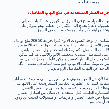
ومسكنة للألم .
جرعة الصبار المستخدمة في علاج التهاب المفاصل :
نبات الصبار متاح في السوق ويمكن زراعته كنبات منزلي
بسهولة لأنه لا يحتاج إلى الكثير من العناية. وهو متوفر علي
هيئة مراهم وكريمات ومستحضرات في السوق.
يمكنك أن تؤخذ كبسولات الألوة فيرا بجرعة 50-200 ملغ يوميا .
ومن الأفضل استشارة طبيب أعشاب حول جرعة الألوة فيرا
لالتهاب المفاصل . كما يمكنك استخدام جل الصبار مباشرة
على المفاصل المصابة لتخفيف الألم والالتهابات. كما يمكن
استهلاك جل الصبار كعصير ويمكن تناوله بمعدل 30 مل 2-3
مرات يوميًا لتقليل الالتهاب فهو مفيد للغاية في تخفيف الألم
الناجم عن التهاب المفاصل الروماتويدي.
هذا لأن جل الصبار يحتوي على ستيرول نباتي معروف عنه آثار
مماثلة لتلك التي تظهرها العقاقير الستيرويدية على الالتهاب.
ونظرًا لعدم وجود جرعة محددة موصى بها ، فمن الأفضل
استشارة الطبيب قبل استخدام أي شكل من أشكال الصبار
سواء في شكل عصير أو كريمات أو كبسولات لتجنب أي ردود
فعل تحسسية.