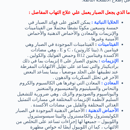
ما الذي يجعل الصبار يعمل علي علاج التهاب المفاصل :
الخلايا النباتية :
يمكن العثور على فوائد الصبار في
خمسة وسبعين مكونًا نشطًا محتملًا من الفيتامينات
والإنزيمات والمعادن والأحماض الدهنية والأحماض
الأمينية وغيرها .
الفيتامينات
:
الفيتامينات الموجودة في الصبار وهي
فيتامين A (بيتا كاروتين) ، C و E ، وهي مضادات
الأكسدة وفيتامين B12 وحمض الفوليك والكولين .
الإنزيمات :
يحتوي الصبار على 8 إنزيمات بما في ذلك
براديكيناز والتي تساعد على تقليل الالتهابات المفرطة
عند تطبيقها على الجلد موضعياً ، بينما يساعد البعض
الآخر في تحلل السكريات والدهون .
المعادن :
المعادن التي توفرها هي الكالسيوم والكروم
والنحاس والسيلينيوم والمغنيسيوم والمنغنيز
والبوتاسيوم والصوديوم والزنك . وهي ضرورية للتشغيل
السليم لأنظمة الإنزيمات المختلفة في مسارات التمثيل
الغذائي المختلفة والقليل من مضادات الأكسدة .
الأحماض الدهنية :
الأحماض الدهنية الموجودة في الصبار
الكوليسترول والكامسترول والبيتا سيسوستيرول
واللوبيول – جميعها لها إجراءات تساعد على التخلص من
الالتهاب ، كما ان اللوبيول أيضًا له خواص مطهرة