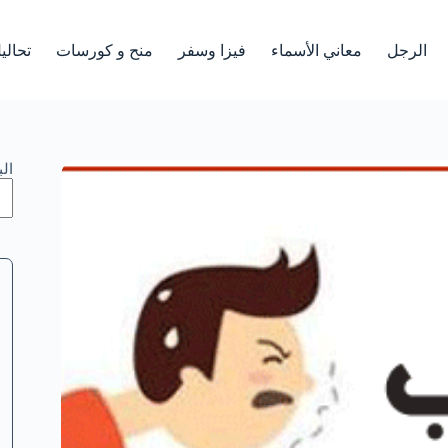
الرجل
معاني الأسماء
فيزا وسفر
منح و كورسات
تحالي
ال