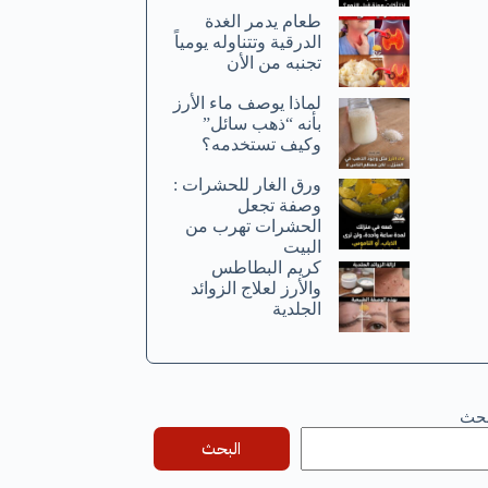
طعام يدمر الغدة
الدرقية وتتناوله يومياً
تجنبه من الأن
لماذا يوصف ماء الأرز
بأنه “ذهب سائل”
وكيف تستخدمه؟
ورق الغار للحشرات :
وصفة تجعل
الحشرات تهرب من
البيت
كريم البطاطس
والأرز لعلاج الزوائد
الجلدية
بحث
البحث