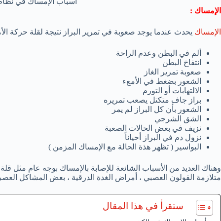
أسباب الإمساك في نظام ا
الإمساك :
الإمساك
يحدث عندما يوجد صعوبة في تمرير البراز نتيجة لقلة حركة الأ
ألم في البطن وعدم الراحة
انتفاخ البطن
صعوبة تمرير الغاز
الشعور بضغط في الأمعء
الالتهابات أو التورم
براز جاف متكتل يصعب تمريره
الشعور بأن كل البراز لم يمر
الشق الشرجي
نزيف في بعض الحالات الصعبة
نزول دم في البراز أحياناً
البواسير ( تظهر هذة الحالة مع الإمساك المزمن )
وهناك العديد من الأسباب الشائعة للإصابة بالإمساك بوجه عام مثل قلة اس
متلازمة القولون العصبي ، أمراض الغدة الدرقية ، بعض المشاكل العصبي
ستقرأ في هذا المقال