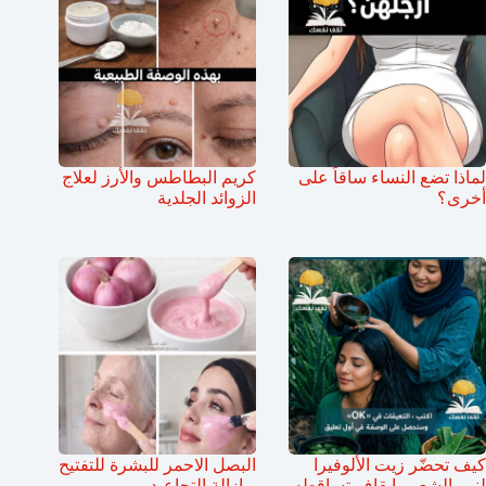
لماذا تضع النساء ساقاً على
كريم البطاطس والأرز لعلاج
أخرى؟
الزوائد الجلدية
كيف تحضّر زيت الألوفيرا
البصل الاحمر للبشرة للتفتيح
لنمو الشعر وإيقاف تساقطه
و إزالة التجاعيد