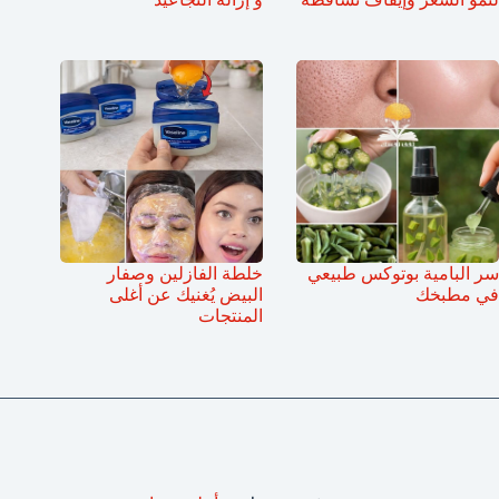
سر البامية بوتوكس طبيعي
خلطة الفازلين وصفار
في مطبخك
البيض يُغنيك عن أغلى
المنتجات