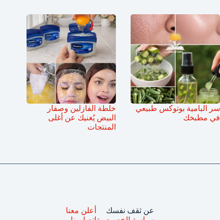
سر البامية بوتوكس طبيعي
خلطة الفازلين وصفار
في مطبخك
البيض يُغنيك عن أغلى
المنتجات
عن ثقف نفسك
أعلن معنا
سياسة الخصوصية
اتصل بنا