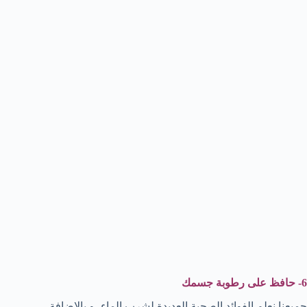
6- حافظ على رطوبة جسمك
جميعنا نعلم الفوائد الصحية العديدة لشرب الماء، و بالإضافة