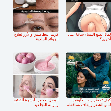
لماذا تضع النساء ساقاً على
كريم البطاطس والأرز لعلاج
أخرى؟
الزوائد الجلدية
كيف تحضّر زيت الألوفيرا
البصل الاحمر للبشرة للتفتيح
لنمو الشعر وإيقاف تساقطه
و إزالة التجاعيد