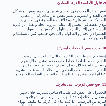
9- تناول الأطعمة الغنية بالمعادن
نقص بعض المعادن في الجسم قد يؤدي لظهور بعض المشاكل
في الجلد و البشرة. و تشير بعض الدراسات إلى أن معدن
السيليكا يساعد على تقوية الأنسجة الضامة في الجسم و
يؤدي نقصه في الجسم إلى تقليل مرونة الجلد و يقلل من قدرة
الجسم على إلتئام الجروح. تناول الكرفس و الفاصوليا
الخشراء و الخيار و الفراولة و المانجو، جميعها غني بالسيليكا و
المعادن الأخرى.
10- جرب بعض العلاجات لبشرتك
إستخدام المرطبات و الكريمات التي تساعد على ترطيب
البشرة مفيد للغاية للحفاظ على صحة البشرة خلال شهر
رمضان خاصة خلال فصل الصيف. و تساعد بعض مقشرات
البشرة الطبيعية على التخلص من الخلايا الميتة على البشرة،
كما أنها تمد البشرة بالفيتامينات و العناصر الغذائية اللازمة لها.
11- ضع بعض الزيوت على بشرتك
للحصول على بعض الترطيب الإضافي لبشرتك خلال شهر
رمضان، يمكنك إضافة المزيد من الزيت إلى بشرتك و ذلك
لمزيد من الترطيب. إذا كنت تنام في غرفة بها مكيف الهواء
البارد، يمكنك إضافة قطرة من زيت اللوز أو زيت الأفوكادو