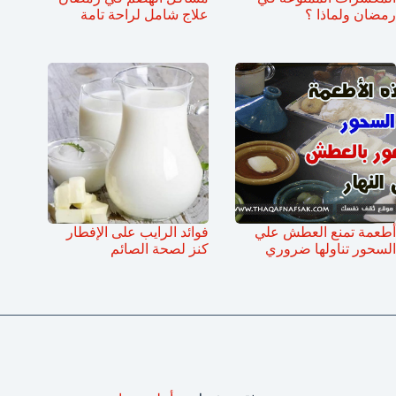
رمضان ولماذا ؟
علاج شامل لراحة تامة
أطعمة تمنع العطش علي
فوائد الرايب على الإفطار
السحور تناولها ضروري
كنز لصحة الصائم