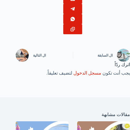
ال
السابقة
ال
التالية
اترك ردّاً
يجب أنت تكون
مسجل الدخول
لتضيف تعليقاً.
مقالات مشابهة