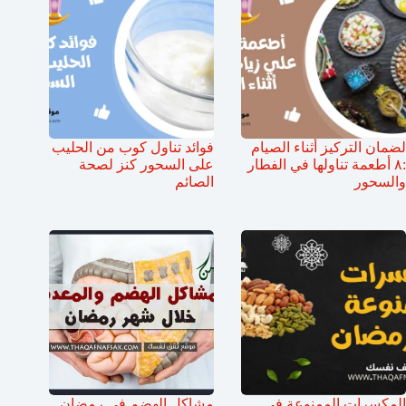
لضمان التركيز أثناء الصيام
فوائد تناول كوب من الحليب
:٨ أطعمة تناولها في الفطار
على السحور كنز لصحة
والسحور
الصائم
المكسرات الممنوعة في
مشاكل الهضم في رمضان