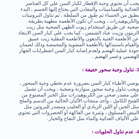
يجب أن تحتوي وجبة الإفطار لكبار السن علي كل العناصر
الغذائية والفيتامينات والمعادن التي يحتاج إليها الجسم ، البدء
بطبق من الحساء ثم طبق من السلطة ، ثم تناول البروتينات
والكربوهيدرات ، ويجب أن تكون الأطعمة مطهية بطريقة
صحية عن طريق استخدام زيوت الطهي الصحية مثل زيت
الزيتون وزيت عباد الشمس ، كما يجب علي كبار السن الابتعاد
عن الأطعمة الغنية بالدهون والأطعمة المقلية زيت عميق
والقيام باستبدالها بالأطعمة المشوية والمحمصة وذلك لضمان
جودة عملية الهضم ولعدم إصابة كبار السن اضطرابات الجهاز
الهضمي وعسر الهضم .
3- تناول وجبة سحور خفيفة :
يوصي الأطباء كبار السن بضرورة عدم تخطي وجبة السحور ،
ويجب تناول وجبة سحور متوازنة وصحية ، ويجب أن تشمل
علي مصدر صحي من الكربوهيدرات مثل الخبز المصنوع من
القمح الكامل ، وأحد منتجات الألبان الخالية من الدسم والملح
مثل الجبن أو اللبن الزبادي أو الحليب ومصدر للبروتين مثل
البيض المسلوق ، وثمرة من الفاكهة أو الخضروات التي تحتوي
علي الألياف الغذائية والماء مثل التفاح والخيار .
4- عدم تناول الحلويات :