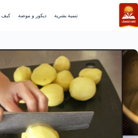
لتجاوز
لى
لمحتوى
تنمية بشرية
ديكور و موضة
كيف