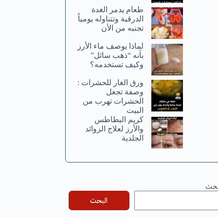
طعام يدمر الغدة
الدرقية وتتناوله يومياً
تجنبه من الأن
لماذا يوصف ماء الأرز
بأنه “ذهب سائل”
وكيف تستخدمه؟
ورق الغار للحشرات :
وصفة تجعل
الحشرات تهرب من
البيت
كريم البطاطس
والأرز لعلاج الزوائد
الجلدية
بحث
البحث