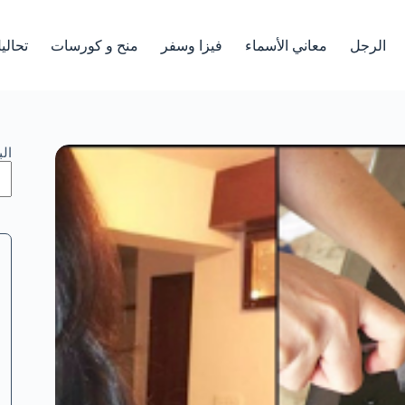
الرجل
معاني الأسماء
فيزا وسفر
منح و كورسات
تحالي
ال