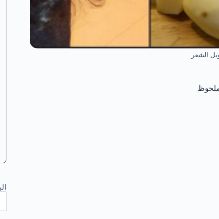
يل الشعر
ال