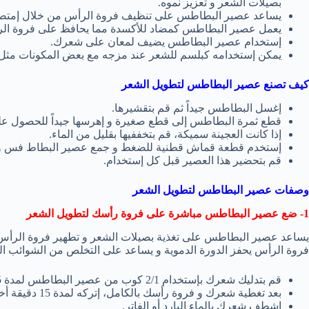
بصيلات الشعر و تعزيز نموه.
يساعد عصير البطاطس على تنظيف فروة الرأس من خلال إمتصاص 
يعمل عصير البطاطس كمضاد للأكسدة مما يحافظ على فروة الرأس
إستخدام عصير البطاطس يضيف لمعان على شعرك.
يمكن إستخدامه كبلسم للشعر عند مزجه مع بعض المكونات مثل 
كيف تصنع عصير البطاطس لتطويل الشعر
إغسل البطاطس جيداً ثم قم بتقشيرها.
قطع ثمرة البطاطس إلى قطع صغيرة و إهرسها جيداً للحصول عل
إذا كانت العجينة سميكة، قم بتخففيها بقليل من الماء.
إستخدم قطعة قماش قطنية للضغط و جمع عصير البطاط فس و
قم بتحضير هذا العصير قبل كل إستخدام.
وصفات عصير البطاطس لتطويل الشعر
1- ضع عصير البطاطس مباشرة على فروة رأسك لتطويل الشعر
يساعد عصير البطاطس على تغذية بصيلات الشعر و تطهير فروة الرأس و 
فروة الرأس يحفز الدورة الدموية و يساعد على التخلص من الشوائب الع
قم بتدليك شعرك بإستخدام 2/1 كوب من عصير البطاطس لمدة 5 – 10 دقائق.
بعد تغطية شعرك و فروة رأسك بالكامل، إتركه لمدة 15 دقيقة أخرى على شعرك.
إشطف شعرك بالماء البارد أو الفاتر.