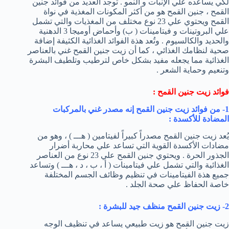
لكي يساعده علي الإنبات و النمو . توجد العديد من فوائد جنين
القمح ، جنين القمح هو من أكثر المكونات المغذية في نواة
القمح ويحتوي علي 23 نوع مختلف من المغذيات والتي تشمل
علي البروتينات و فيتامينات ( ب) وأحماض أوميجا 3 الدهنية
والحديد والكالسيوم . وتُعد هذة الفوائد الغذائية الكثيفة إضافة
صحية لنظامك الغذائي ، كما أن زيت جنين القمح غني بالعناصر
الغذائية مما يجعله مفيد بشكل خاص لترطيب وتلطيف البشرة
وتنعيم وحماية الشعر .
فوائد زيت جنين القمح :
1- من فوائد زيت جنين القمح إنه مصدر غني بالمركبات
المضادة للأكسدة :
يُعد زيت جنين القمح مصدراً كبيراً لفيتامين ( هـــ ) ، وهو من
مضادات الأكسدة القوية التي تساعد علي محاربة أضرار
الجذور الحرة . ويحتوي جنين القمح علي 23 نوع من العناصر
الغذائية والتي تشمل علي فيتامينات ( أ ، ب ، د ، هـــ ) وتساعد
جميع هذة الفيتامينات في تنظيم وظائف الجسم المختلفة
خاصة الحفاظ علي صحة الجلد .
2- زيت جنين القمح منظف جيد للبشرة :
زيت جنين القمح هو زيت طبيعي يساعد في تنظيف الوجه