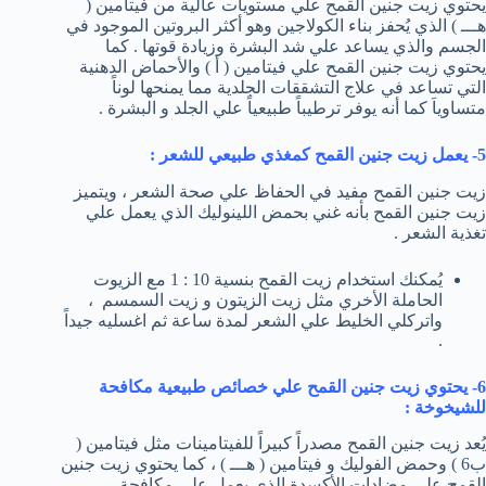
يحتوي زيت جنين القمح علي مستويات عالية من فيتامين (
هـــ ) الذي يُحفز بناء الكولاجين وهو أكثر البروتين الموجود في
الجسم والذي يساعد علي شد البشرة وزيادة قوتها . كما
يحتوي زيت جنين القمح علي فيتامين ( أ ) والأحماض الدهنية
التي تساعد في علاج التشققات الجلدية مما يمنحها لوناً
متساوياَ كما أنه يوفر ترطيباً طبيعياً علي الجلد و البشرة .
5- يعمل زيت جنين القمح كمغذي طبيعي للشعر :
زيت جنين القمح مفيد في الحفاظ علي صحة الشعر ، ويتميز
زيت جنين القمح بأنه غني بحمض اللينوليك الذي يعمل علي
تغذية الشعر .
يُمكنك استخدام زيت القمح بنسية 10 : 1 مع الزيوت
الحاملة الأخري مثل زيت الزيتون و زيت السمسم ،
واتركلي الخليط علي الشعر لمدة ساعة ثم اغسليه جيداً
.
6- يحتوي زيت جنين القمح علي خصائص طبيعية مكافحة
للشيخوخة :
يُعد زيت جنين القمح مصدراً كبيراً للفيتامينات مثل فيتامين (
ب6 ) وحمض الفوليك و فيتامين ( هـــ ) ، كما يحتوي زيت جنين
القمح علي مضادات الأكسدة الذي يعمل علي مكافحة