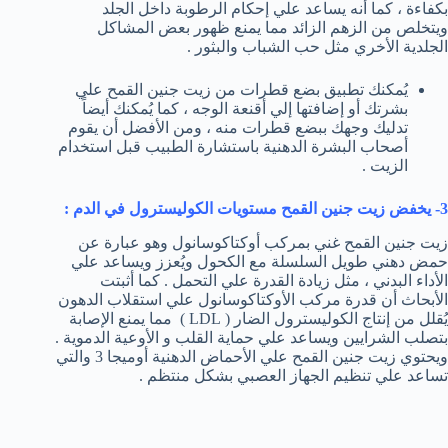
بكفاءة ، كما أنه يساعد علي إحكام الرطوبة داخل الجلد
ويتخلص من الزهم الزائد مما يمنع ظهور بعض المشاكل
الجلدية الأخري مثل حب الشباب والبثور .
يُمكنك تطبيق بضع قطرات من زيت جنين القمح علي
بشرتك أو إضافتها إلي أقنعة الوجه ، كما يُمكنك أيضاً
تدليك وجهك ببضع قطرات منه ، ومن الأفضل أن يقوم
أصحاب البشرة الدهنية باستشارة الطبيب قبل استخدام
الزيت .
3- يخفض زيت جنين القمح مستويات الكوليسترول في الدم :
زيت جنين القمح غني بمركب أوكتاكوسانول وهو عبارة عن
حمض دهني طويل السلسلة مع الكحول ويُعزز ويساعد علي
الأداء البدني ، مثل زيادة القدرة علي التحمل . كما أثبتت
الأبحاث أن قدرة مركب الأوكتاكوسانول علي استقلاب الدهون
يُقلل من إنتاج الكوليسترول الضار ( LDL ) مما يمنع الإصابة
بتصلب الشرايين ويساعد علي حماية القلب و الأوعية الدموية .
ويحتوي زيت جنين القمح علي الأحماض الدهنية أوميجا 3 والتي
تساعد علي تنظيم الجهاز العصبي بشكل منتظم .