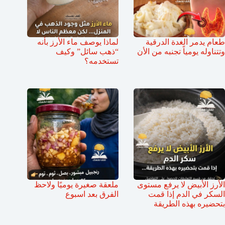
طعام يدمر الغدة الدرقية
لماذا يوصف ماء الأرز بأنه
وتتناوله يومياً تجنبه من الأن
“ذهب سائل” وكيف
تستخدمه؟
الأرز الأبيض لا يرفع مستوى
ملعقة صغيرة يوميًا ولاحظ
السكر في الدم إذا قمت
الفرق بعد اسبوع
بتحضيره بهذه الطريقة