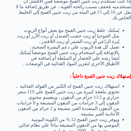
إذا كنت تستخدم زيت جنين القمح موضعياً فمن الأفضل أن
تستخدميه مُخفف بسبب رائحته القوية ، عن طريق إضافة ما لا
يقل عن 10 إلي 15 في المئة من زيت جنين القمح إلي الخليط
الخاص بك .
يُمكنك خلط زيت جنين القمح مع بعض أنواع الزيوت
مثل الجوجبا أو زيت خشب الصندل أو زيت الأرز أو زيت
إبرة الراعي أو زيت الشمر أو زيت اللافندر .
تعمل كل هذة الزيوت علي دعم البشرة الصحية ،
بالإضافة إلي استخدام زيت جنين القمح موضعياً يُمكنك
أيضاً رشه علي الخضار أو السلطة أو إضافته في
الأطباق الأخري لتعزيز المواد الغذائية في الوصفات .
إستهلاك زيت جنين القمح داخلياً :
استهلاك زيت جنين القمح له الكثير من الفوائد الغذائية ،
تحتوي ملعقة كبيرة من زيت جنين القمح علي 119 سعر
حراري و 13.5 جرام من الدهون ، وينقسم محتوي
الدهون إلي 3 جرامات من الدهون المشبعة و 8 جرامات
من الدهون المتعددة الغير مشبعة و 2 جرام من الدهون
الأحادية الغير مشبعة
ويوفر زيت جنين القمح 12 % من الكمية اليومية
الموصي بها من الدهون المشبعة بناءاً علي نظام غذائي
يومي يحتوي علي 2000 سعر حراري .