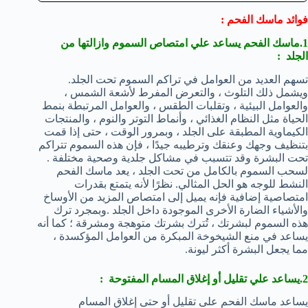
فوائد ماسك الفحم :
1.ماسك الفحم يساعد علي امتصاص السموم وازالتها من
الجلد :
تسهم العديد من العوامل في تراكم السموم تحت الجلد.
ويشمل ذلك التلوث ، والتعرض المفرط لأشعة الشمس ،
والعوامل البيئية ، وتقلبات الطقس ، والعوامل المرتبطة بنمط
الحياة مثل النظام الغذائي ، وأنماط التوتر والنوم ، والمنتجات
الكيماوية المطبقة على الجلد ، وبمرور الوقت ، حتى إذا قمت
بتنظيف وجهك وعنقك وترطيبه جيدًا ، فإن هذه السموم تتراكم
تحت البشرة وقد تتسبب في مشاكل جلدية وصحية مختلفة .
لسحب السموم بالكامل من تحت الجلد ، يعد ماسك الفحم
النشط للوجه هو الحل المثالي. نظرًا لأنه يتمتع بقدرات
امتصاصية إضافية فإنه يميل إلى امتصاص المزيد من الأوساخ
والأشياء الضارة الأخرى الموجودة داخل الجلد .وبمجرد ترك
هذه السموم لبشرتك ، تُترك بشرتك متوهجة ومشرقة ؛ كما أنه
يساعد في منع الشيخوخة المبكرة من العوامل المؤكسدة ،
مما يجعل البشرة أكثر ليونة.
2.يساعد علي
تقليل أو إغلاق المسام المفتوحة :
يساعد ماسك الفحم على تقليل أو حتى إغلاق المسام