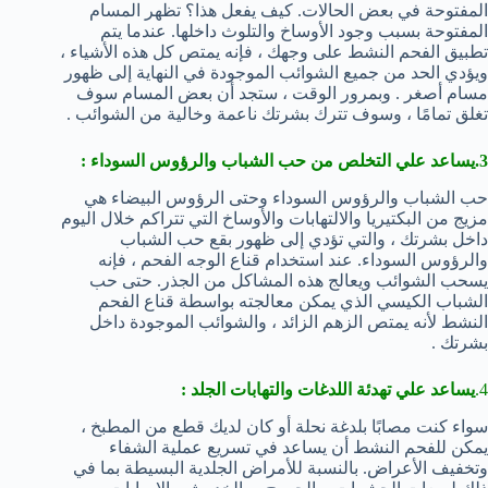
المفتوحة في بعض الحالات. كيف يفعل هذا؟ تظهر المسام
المفتوحة بسبب وجود الأوساخ والتلوث داخلها. عندما يتم
تطبيق الفحم النشط على وجهك ، فإنه يمتص كل هذه الأشياء ،
ويؤدي الحد من جميع الشوائب الموجودة في النهاية إلى ظهور
مسام أصغر . وبمرور الوقت ، ستجد أن بعض المسام سوف
تغلق تمامًا ، وسوف تترك بشرتك ناعمة وخالية من الشوائب .
3.يساعد علي التخلص من حب الشباب والرؤوس السوداء :
حب الشباب والرؤوس السوداء وحتى الرؤوس البيضاء هي
مزيج من البكتيريا والالتهابات والأوساخ التي تتراكم خلال اليوم
داخل بشرتك ، والتي تؤدي إلى ظهور بقع حب الشباب
والرؤوس السوداء. عند استخدام قناع الوجه الفحم ، فإنه
يسحب الشوائب ويعالج هذه المشاكل من الجذر. حتى حب
الشباب الكيسي الذي يمكن معالجته بواسطة قناع الفحم
النشط لأنه يمتص الزهم الزائد ، والشوائب الموجودة داخل
بشرتك .
4.
يساعد علي تهدئة اللدغات والتهابات الجلد
:
سواء كنت مصابًا بلدغة نحلة أو كان لديك قطع من المطبخ ،
يمكن للفحم النشط أن يساعد في تسريع عملية الشفاء
وتخفيف الأعراض. بالنسبة للأمراض الجلدية البسيطة بما في