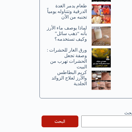
طعام يدمر الغدة
الدرقية وتتناوله يومياً
تجنبه من الأن
لماذا يوصف ماء الأرز
بأنه “ذهب سائل”
وكيف تستخدمه؟
ورق الغار للحشرات :
وصفة تجعل
الحشرات تهرب من
البيت
كريم البطاطس
والأرز لعلاج الزوائد
الجلدية
بحث
البحث