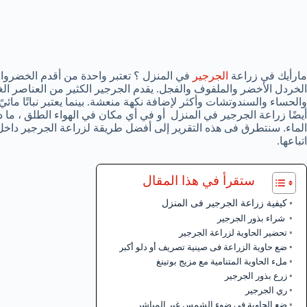
مارأيك في زراعة
الجرجير
في المنزل ؟ تعتبر واحدة من أقدم الخضروات 
الخردل الأخضر والملفوف والفجل. يقدم الجرجير الكثير من العناصر الغ
والحساء والسندوتشات وأكثر لإضافة نكهة منعشة. بينما يعتبر نباتًا مائيً
أيضًا زراعة الجرجير في المنزل أو في أي مكان في الهواء الطلق ، ما 
الماء. سنتطرق فى هذه التقرير إلى أفضل طريقة لزراعة الجرجير داخل
اتباعها.
ستقرأ في هذا المقال
كيفية زراعة الجرجير فى المنزل
شراء بذور الجرجير
تحضير الحاوية لزراعة الجرجير
ضع حاوية الزراعة فى صينية تصريف أو دلو أكبر
ملء الحاوية المتنامية مع مزيج بوتينغ
زرع بذور الجرجير
ري الجرجير
ضع الحاوية في ضوء الشمس غير المباشر