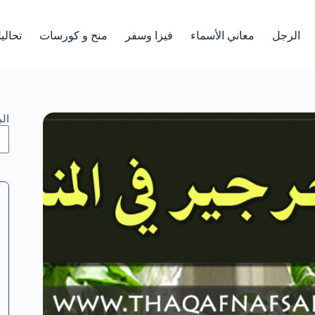
الرجل
معاني الأسماء
فيزا وسفر
منح و كورسات
تحالي
ال