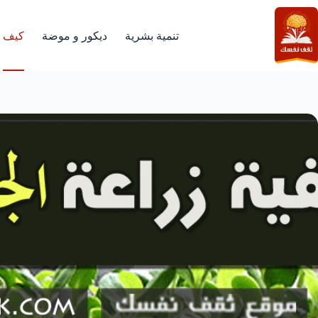
لتجاوز
لى
لمحتوى
تنمية بشرية
ديكور و موضة
كيف