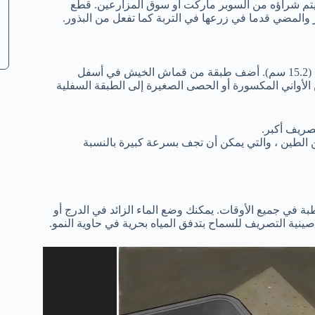
ي يتم شراؤه من السوبر ماركت أو سوق المزارعين. قطع
ر والمضي قدما في زرعها في التربة كما تفعل من البذور.
اختر وعاءًا كبيرًا أو حاوية بها فتحات تصريف لا يقل عمقها عن 6 بوصات (15.2 سم). أضف طبقة من قماش الخيش في أسفل
 الأواني المكسورة أو الحصى الصغيرة إلى الطبقة السفلية
صريف أكبر.
ن الطين ، والتي يمكن أن تجف بسرعة كبيرة بالنسبة
بة في جميع الأوقات. يمكنك وضع الماء الزائد في الدرج أو
نية التصريف للسماح بتدفق المياه بحرية في حاوية النمو.