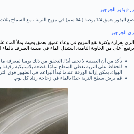
زرع بذور الجرجير
ضع البذور بعمق 1/4 بوصة (.64 سم) في مزيج التربة ، مع السماح بثلاث إلى أربع بوصات (7.6 إلى 10.2 سم) بين كل بذرة.
ري الجرجير
الري بغزارة وكثرة نقع المزيج في وعاء عميق بعمق بحيث يملأ الماء عل
يرتفع أعلى من الحاوية النامية. استبدل الماء في صينية الصرف بالماء ال
تأكد من أن الصينية لا تجف أبدًا. التحقق من ذلك يوميا لمعرفة ما 
للحفاظ على التربة تغطي السطح تمامًا بقطعة بلاستيكية رقيقة و
الهواء. يمكن إزالة الورقة عندما تبدأ البراعم في الظهور فوق الترب
قم برش سطح التربة جيدًا بالماء في زجاجة رذاذ كل يوم.