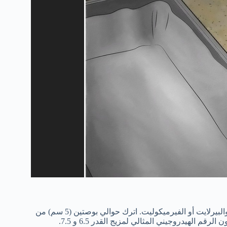
استخدم خليطًا غير متجانس جيد التصريف ويحتوي على طحالب الخث والبيرلايت أو الفيرميكوليت. اترك حوالي بوصتين (5 سم) من
م الهيدروجيني المثالي لمزيج القدر 6.5 و 7.5.