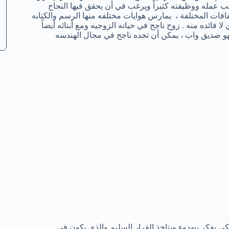
عمله ووظيفته كثيراً ويرغب في أن يحقق فيها النجاح
افات المختلفة ، يمارس هوايات مختلفه منها الرسم والكتابه
ا فائده منه . زوج ناجح في حياته الزوجيه ومع أبنائه أيضاً
 صديق واب ، يمكن أن تجده ناجح في مجال الهندسه
لكي يفكر ببهدوء ويتاخذ القرار السليم والذي يكون في