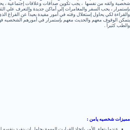
شخصية واثقه من نفسها ، يجب تكوين صداقات وعلاقات إجتماعية ، يحب 
بإستمرار ، يحب السفر والمغامرات إلي أماكن جديدة والتعرف علي الثق
والقراءة لكي يحاول إستغلال وقته في أمور مفيدة بعيداً عن الفراغ الذي ل
يتمكن الوقوف معهم والحديث معهم بإستمرار في أمورهم الشخصيه فهو
والطب كثيراً .
مميزات شخصيه يامن :
عندما يتعلق الأمر بإتخاذ القرارت المهمة يحاول ان ينفرد بنفسه 