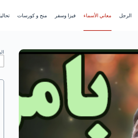
الرجل
معاني الأسماء
فيزا وسفر
منح و كورسات
تحالي
ال