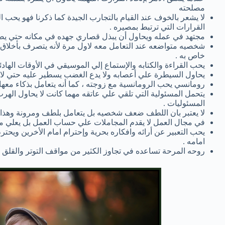
مصلحته
لا يشعر بالخوف عند القيام بالتجارب الجيدة كما ذكرنا فهو يحب 
القرارات التي ترتبط بمصيره .
مجتهد في عمله ويحاول أن يبذل قصاري جهده في مكانه حتي يصل 
شخصيه متواضعه عند التعامل معه لاول مرة لأنه يتصرف بأخلاق 
خاص به .
يحب القراءة والكتابه والإستماع إلي الموسيقي في الأوقات الهادئه
يحاول السيطرة علي أعصابه ولا يدع الغضب يسطير عليه حتي لا 
رومانسي يحب الرومانسية مع زوجته ، كما أنه يتعامل بذكاء معها 
يتحمل المسئولية التي تلقي علي عاتقه مهما كانت لا يحاول الهرب 
المسئوليات .
لا يعتبر بان اللطف ضعف شخصيه بل يتعامل بلطف ومرونة وهذا 
في مجال العمل لا يقدم المجاملات علي حساب العمل بل يعلي من 
يحب التعبير عن أرائه وافكاره بحرية وإحترام امام الأخرين وي
امامه .
روحه المرحة تساعده في تجاوز الكثير من مواقف التوتر والقلق ال