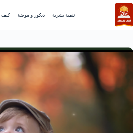
لتجاوز
لى
لمحتوى
تنمية بشرية
ديكور و موضة
كيف