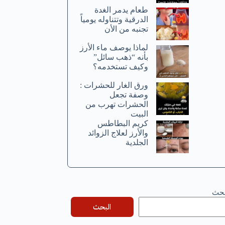
طعام يدمر الغدة
الدرقية وتتناوله يومياً
تجنبه من الأن
لماذا يوصف ماء الأرز
بأنه “ذهب سائل”
وكيف تستخدمه؟
ورق الغار للحشرات :
وصفة تجعل
الحشرات تهرب من
البيت
كريم البطاطس
والأرز لعلاج الزوائد
الجلدية
بحث
البحث