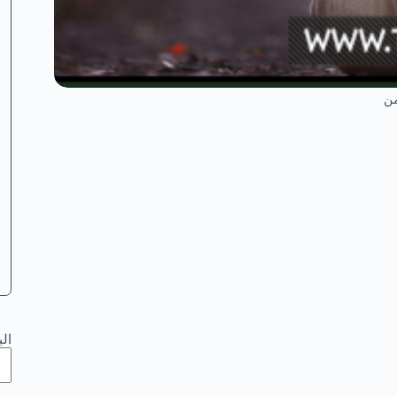
من
ال