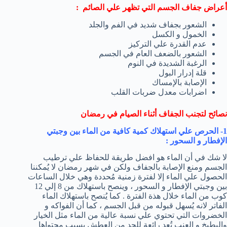
أعراض جفاف الجسم التي تظهر علي الصائم :
الشعور بجفاف شديد في الفم والجلد
الخمول و الكسل
عدم القدرة علي التركيز
الشعور بالضعف العام في الجسم
الرغبة الشديدة في النوم
قلة إدرار البول
الإصابة بالإمساك
اضرابات معدل ضربات القلب
نصائح لتجنب الجفاف أثناء الصيام في رمضان
1- الحرص علي استهلاك كمية كافية من الماء بين وجبتي
الإفطار و السحور :
لا شك في أن الماء هو افضل طريقة للحفاظ علي ترطيب
الجسم ومنع الإصابة بالجفاف ولكن في شهر رمضان لا يُمكننا
الحصول علي الماء إلا لفترة زمنية مُحددة وهي خلال الساعات
بين وجبتي الإفطار و السحور ، وينصح باستهلاك من 8 إلي 12
كوب من الماء خلال هذة الفترة . كما يُنصح باستهلاك الماء
الفاتر لانه يُسهل قبوله من قبل الجسم ، كما أن الفواكه و
الخضروات التي تحتوي علي نسبة عالية من الماء مثل الخيار
والبطيخ و العنب تُعد رائعة للحد من العطش بسبب محتواها