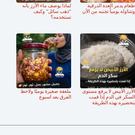
طعام يدمر الغدة الدرقية
لماذا يوصف ماء الأرز بأنه
وتتناوله يومياً تجنبه من الأن
“ذهب سائل” وكيف
تستخدمه؟
الأرز الأبيض لا يرفع مستوى
ملعقة صغيرة يوميًا ولاحظ
السكر في الدم إذا قمت
الفرق بعد اسبوع
بتحضيره بهذه الطريقة