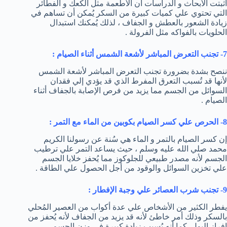
أثبتت الأبحاث و الدراسات أن الأطعمة مثل الكعك و الفطائر
التي تحتوي علي كميات كبيرة من السكر يُمكن أن تساهم في
زيادة الشعور بالعطش و الجفاف ، لذلك يُمكنك استبدال
الحلويات بالفواكه مثل الفرولة .
7- تجنب التعرض المباشر لأشعة الشمس أثناء الصيام :
ننصح بشدة بضرورة تجنب التعرض المباشر لأشعة الشمس
لأنها قد تُسبب التعرق المفرط الذي قد يؤدي إلي فقدان
السوائل من الجسم مما يزيد من فرص الإصابة بالجفاف أثناء
الصيام .
8- الحرص علي كسر الصيام بكوبين من الماء مع التمر :
إن كسر الصيام بالتمر و الماء هي سُنة عن رسولنا الكريم
محمد صلي الله عليه وسلم ، حيث يساعد التمر علي ترطيب
الجسم لأنه مصدر طبيعي للجلوكوز مما يُحفز خلايا الجسم
علي تخزين السوائل والوقود من أجل الحصول علي الطاقة .
9- تجنب شرب العصائر علي وجبة الإفطار :
يفطر الكثير من الأشخاص علي عدة أكواب من العصير المُحلي
بالسكر وذلك أمر خاطئ لأنه قد يزيد من الجفاف لأنه يُحفز من
إفراز البول كما أنه يُسبب زيادة كبيرة في وزن الجسم .