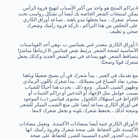
4.تراكم المنتج هو واحد من أكبر الأسباب لتهيج فروة الرأس.
يمكن لمنتجات الشعر الخاصة بك أيضا أن تشكل رواسب تحت
مسام شعرك ، مما يجعلها تبدو باهتة , تساعد أوراق الكاري
على التخلص من هذا التراكم ، تاركة فروة رأسك وشعرك
صحي و نظيف .
5.أوراق الكاري مصدر غني بفيتامين ب ،وهي أحد الفيتامينات
الأساسية لصحة الشعر. يرتبط نقص فيتامين B ارتباطًا مباشرًا
بتساقط الشعر. فهو يساعد في نمو الشعر الجديد وكذلك يجعل
شعرك قويًا وصحيًا.
مع تقدمك في العمر ، يبدأ شعرك في أن يصبح ضعيفًا وباهتا
بمجرد نفاد الصباغ في بصيلاتك ، يبدأ شعرك باللون الرمادي
وظهور الشيب المبكر . ومع ذلك ، يحدث هذا أحيانًا للشباب
بسبب عوامل مثل الإجهاد أو التدخين أو تراكم الجينات أو
الإفراط في استهلاك الكحول. محتوى فيتامين (ب) الموجود
في أوراق الكاري يساعد أيضا على منع الشيب المبكر للشعر،
ونتيجة لذلك ، يحتفظ شعرك بلونه و يجعل شعرك لامعا .
6.أوراق الكاري غنية أيضا بمضادات الأكسدة, وتعمل مضادات
الأكسدة علي الحفاظ على صحة شعرك وفروة رأسك. انها
تحارب الجذور الحرة المسببة للضرر للحفاظ على صحة