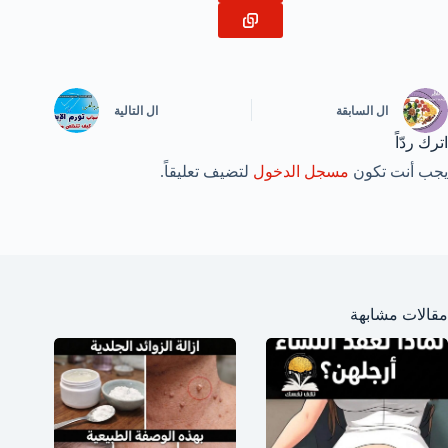
ال
السابقة
ال
التالية
اترك ردّاً
يجب أنت تكون
مسجل الدخول
لتضيف تعليقاً.
مقالات مشابهة