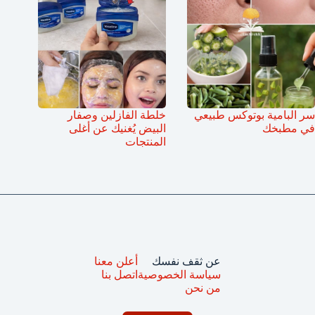
سر البامية بوتوكس طبيعي
خلطة الفازلين وصفار
في مطبخك
البيض يُغنيك عن أغلى
المنتجات
عن ثقف نفسك
أعلن معنا
سياسة الخصوصية
اتصل بنا
من نحن