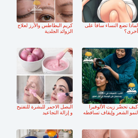
لماذا تضع النساء ساقاً على
كريم البطاطس والأرز لعلاج
أخرى؟
الزوائد الجلدية
كيف تحضّر زيت الألوفيرا
البصل الاحمر للبشرة للتفتيح
لنمو الشعر وإيقاف تساقطه
و إزالة التجاعيد