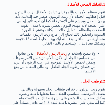
1.التدليك الصحي للأطفال :
تقوم معظم الأمهات باللجوء إلي تدليك الأطفال بزيت الزيتون
قبل إعطائهم الحمام لأن زيت الزيتون عنصر جيد للتدليك لأنه
يهدئ الطفل ويجشع علي الإسترخاء كما أن لديه تأثير إيجابي
علي الصحة لأنه مهدئ للنوم ، يعطي بشرة ناعمة ، تقوية
العضلات والعظام ، تقليل حالات البكاء ، وتنشيط الدورة
الدموية ولتحقيق ذلك تحتاج إلي مزج زيت الزيتون بكميات
متساوية من الماء والبدء بالتدليك بهذا الخليط لمدة 15 دقيقة
ويمكنك بعد ذلك ، الإستحمام بالماء الفاتر .
ولا ينصح بإستخدام
زيت الزيتون للأطفال
الذين يعانوا
من حساسية الجلد أو الأكزيما لأنها تزيد من الأمر سوءاً .
ويمكن لحمض الأوليك الموجود في زيت الزيتون أن يزيد
من فقدان رطوبة الجلد الطفل وبالتالي المعانة من بقع
الأكزيما .
2.ترطيب الجلد :
يقوم زيت الزيتون بإختراق طبقات الجلد بسهولة وبالتالي
يضيف الترطيب المناسب للجلد ، مما يجعلها ناعمة ونضرة .
يمكنك وضع زيت الزيتون علي بشرة طفلك بعد الإستحمام
كما أنه يبقي علي البشرة ناعمة لمدة 3- 5 ساعات إعتماداً علي