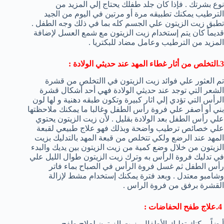
نوع بشرتك . فإذا كان جلد طفلك يحتاج إلي المزيد من
الترطيب يمكنك تطبيقه مرة أو مرتين في اليوم من الجيد
تطبق زيت الزيتون علي الجسم كله بما في ذلك وجه الطفل .
قديماً كان يتم إستخدام زيت الزيتون مع شمع العسل لإضافة
المزيد من الترطيب وعامل مضاد للبكتريا .
3.التخلص من أثار غطاء المهد عند حديثي الولادة :
تم العثور علي فوائد زيت الزيتون في االتخلص من قشرة
الشعر التي توجد عند حديثي الولادة فهي أحد أشكال قشرة
الرأس التي تؤدي إلي اثار كبيرة وتكون طبقه دهنية و لها لون
بني أو أصفر علي فروة رأس الطفل وغالبا ما يمكنك ملاحظتها
علي رأس الطفل بعد الولادة بقليل . لأن زيت الزيتون يحتوي
علي خصائص ترطيب واضحة وبذلك فهو علاج طبيعي لقبعة
المهد عند الرضع ولكي تتخلص من قبعة المهد بالتدليك بزيت
الزيتون من خلال وضع كمية من زيت الزيتون بين يديك والبدء
في تدليك فروة الرأس به وترك زيت الزيتون طوال الليل علي
رأس الطفل ثم غسل فروة الرأس في الصباح بماء فاتر
وشامبو معتدل . وبعد فترة يمكنك إستخدام مشط لإزالة
القشرة برفق من فروة الراس .
4.علاج طفح الحفاضات :
أيضاً يمكنك تدليك الأطفال بزيت الزيتون لعلاج طفح