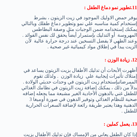
11.تطوير نمو دماغ الطفل :
يوفر حمض الاوليك الموجود في زيت الزيتون ، بشرط
إستخدام كمية مناسبه علي نمو وتطوير دماغ طفلك وبالتالي
يمكنك إستخدامه ضمن الوجبات مثل وصفة البطاطس
المهروسة أو التدليك بإستمرار أيضاً يحقق لك نفس الفوائد .
وعند الطهي لا يفضل التسخين عند درجة حرارة عالية لأن
الزيت يبدأ في إطلاق مواد كيميائية غير صحية .
12. زيادة الوزن :
أظهرت الأبحاث أن تدليك الأطفال بزيت الزيتون يساعد في
إمتلاك تأثيرات إيجابية علي زيادة الوزن . ولذلك تقوم
الممرضاتبإستخدام زيت الزيتون في وحدات حديثي الولادة .
بدلاً من ذلك ، يمكنك إضافة زيت الزيتون في نظامك الغذائي
للطفل غني بالدهون الأحادية الغير مشبعة مما يجعله إضافه
صحية للنظام الغذائي وتوفير الدهون في صورة أوميغا 3
الدهنية وهذا يعتبر طريقة رائعة لإضافة السعرات الحرارية
للطفل .
13. يعمل كملين :
إذا كان الطفل يعاني من الإمساك فإن تدليك الأطفال بزيت