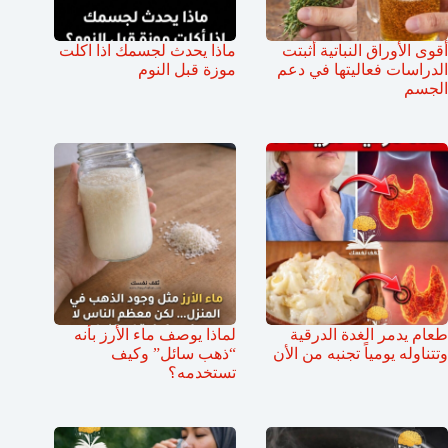
أقوى الأوراق النباتية أثبتت
ماذا يحدث لجسمك اذا اكلت
الدراسات فعاليتها في دعم
موزة قبل النوم
الجسم
طعام يدمر الغدة الدرقية
لماذا يوصف ماء الأرز بأنه
وتتناوله يومياً تجنبه من الأن
“ذهب سائل” وكيف
تستخدمه؟