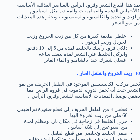
يمد هذا القناع الشعر وفروة الرأس بالعناصر الغذائية الأساسية
كالأحماض الدهنية والفيتامينات والمعادن مثل السيلنيوم
والزنك والحديد والكالسيوم والمغنسيوم ، وتحفز هذة المغذيات
من نمو الشعر .
اخلطي ملعقة كبيرة من كل من زيت الخروع وزيت
الخردل وزيت الزيتون .
دلكي فروة رأسك بالخليط لمدة من 5 إلي 10 دقائق
واتركي الخليط علي الشعر لمدة نصف ساعة.
اغسلي شعرك جيداً بالشامبو و الماء الفاتر .
10- زيت الخروع والفلفل الحار :
يُحفز مركب الكابسيسين الموجود في الفلفل الحريف من نمو
الشعر حيث أنه يُحفز الدورة الدموية في فروة الرأس مما
يضمن توصيل المغذيات الأساسية للشعر وفروة الرأس .
قطعي 4 من الفلفل الحريف إلي قطع صغيرة ثم أضيفي
60 ملي من زيت الخروع إليها .
خزني الخليط في زجاجة في مكان بارد ومظلم لمدة
من أسبوعين إلي ثلاثة أسابيع .
صفي الخليط وتخلصي من قطع الفلفل .
وزعي الزيت علي فروة رأسك ودلكيها لبضع دقائق