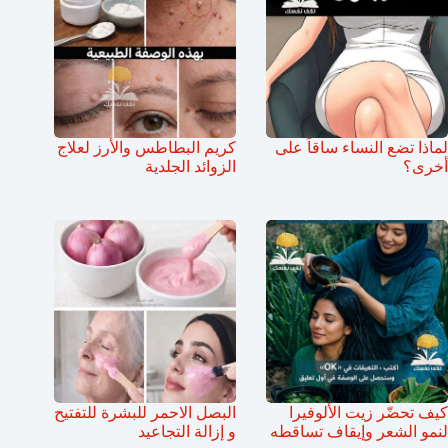
لماذا تضع النساء ساقاً على
كريم البطاطس والأرز لعلاج
أخرى؟
الزوائد الجلدية
كيف تحضّر زيت الألوفيرا
البصل الاحمر للبشرة للتفتيح
لنمو الشعر وإيقاف تساقطه
و إزالة التجاعيد