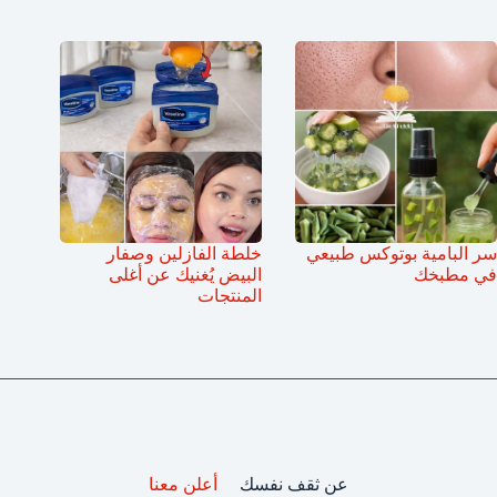
سر البامية بوتوكس طبيعي
خلطة الفازلين وصفار
في مطبخك
البيض يُغنيك عن أغلى
المنتجات
عن ثقف نفسك
أعلن معنا