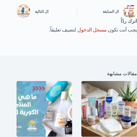
ال
السابقة
ال
التالية
اترك ردّاً
يجب أنت تكون
مسجل الدخول
لتضيف تعليقاً.
مقالات مشابهة