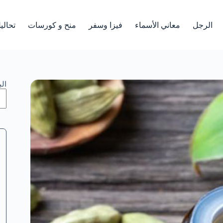
الرجل
معاني الأسماء
فيزا وسفر
منح و كورسات
تحالي
ال