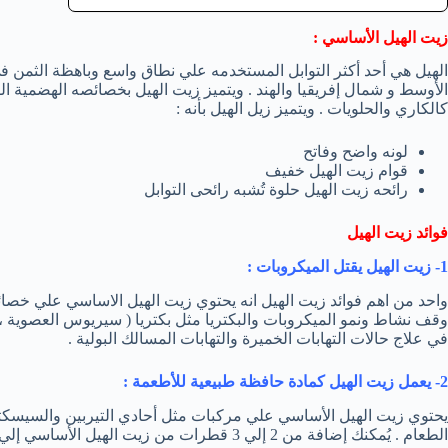
زيت الهيل الأساسي :
الهيل هي أحد أكثر التوابل المستخدمه علي نطاق واسع وباهظة الثمن في 
الأوسط و شمال إفريقيا والهند . ويتميز زيت الهيل بخصائصه الهضمية الق
كالكاري والحلويات . ويتميز زيل الهيل بأنه :
لونه واضح وفاتح
قوام زيت الهيل خفيف
رائحه زيت الهيل حلوة تُشبه رائحى التوابل
فوائد زيت الهيل
1- زيت الهيل يقتل الميكروبات :
واحد من اهم فوائد زيت الهيل انه يحتوي زيت الهيل الاساسي علي خصائ
وقف نشاط ونمو الميكروبات والبكتريا مثل بكتريا ( سيريوس العصوية ، الإ
في علاج حالات التهابات الخميرة والتهابات المسالك البولية .
2- يعمل زيت الهيل كمادة حافظة طبيعية للأطعمة :
يحتوي زيت الهيل الأساسي علي مركبات مثل أحادي التيربين والسيسكتري
الطعام . يُمكنك إضافة من 2 إلي 3 قطرات من زيت الهيل الأساسي إلي طعامك للحفاظ عليه من التلف .