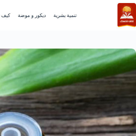
لتجاوز
لى
لمحتوى
تنمية بشرية
ديكور و موضة
كيف