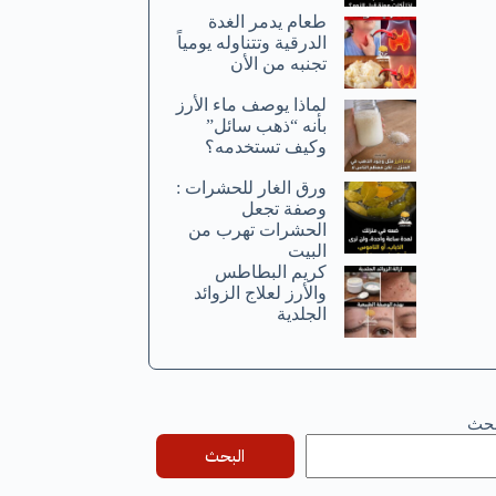
طعام يدمر الغدة
الدرقية وتتناوله يومياً
تجنبه من الأن
لماذا يوصف ماء الأرز
بأنه “ذهب سائل”
وكيف تستخدمه؟
ورق الغار للحشرات :
وصفة تجعل
الحشرات تهرب من
البيت
كريم البطاطس
والأرز لعلاج الزوائد
الجلدية
بحث
البحث