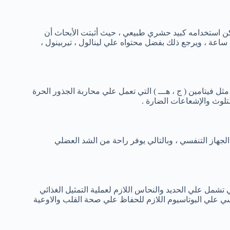
كن استخدامه كبيد حشري طبيعي ، حيث أثبتت الأبحاث أن
زيت الهيل يقضي تماماً علي الحشرات والآفات الضارة بعد تطبيقه ب12 ساعة ، ويرجع ذلك بفضل محتواه علي لينالول ، تيربينول ،
فيتامين ( ج ، هـــ ) التي تعمل علي محاربة الجذور الحرة
لوث والإشعاعات الضارة .
لجهاز التنفسي ، وبالتالي يوفر راحة من الشد العضلي
تشمل علي الحديد والنحاس اللازم لعملية التمثيل الغذائي
اسي علي البوتاسيوم اللازم للحفاظ علي صحة القلب والاوعية