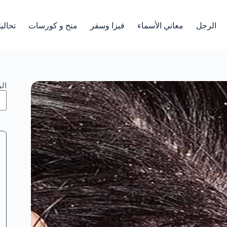
الرجل
معاني الأسماء
فيزا وسفر
منح و كورسات
تحالي
ال