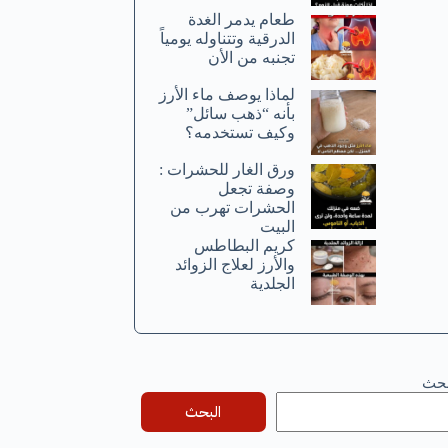
طعام يدمر الغدة
الدرقية وتتناوله يومياً
تجنبه من الأن
لماذا يوصف ماء الأرز
بأنه “ذهب سائل”
وكيف تستخدمه؟
ورق الغار للحشرات :
وصفة تجعل
الحشرات تهرب من
البيت
كريم البطاطس
والأرز لعلاج الزوائد
الجلدية
بحث
البحث