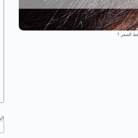
ط الشعر ؟
ال