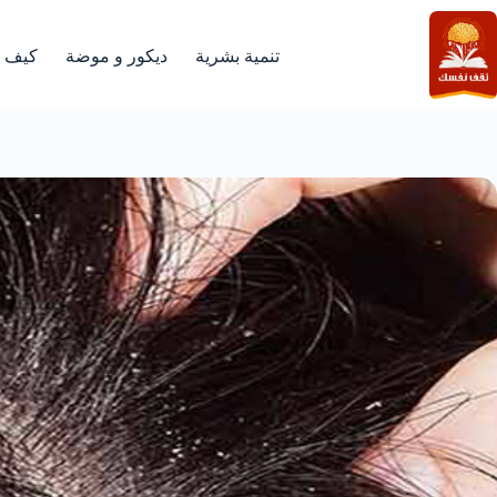
لتجاوز
لى
لمحتوى
تنمية بشرية
ديكور و موضة
كيف