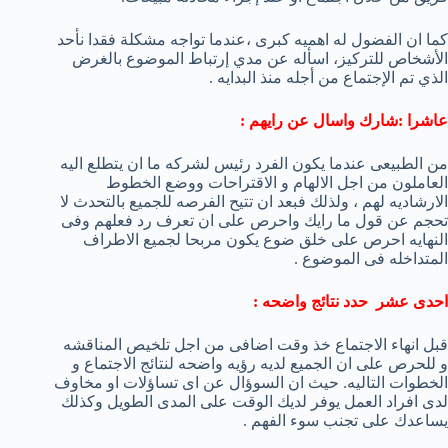
كما ان الفضول له اهميه كبرى ،عندما تواجه مشكلة فقدا نأحد
الأشخاص للتركيز، اسأله عن مدي إرتباط الموضوع بالغرض
الذي تم الإجتماع من أجله منذ البدايه .
عاشرا :شارك واسال عن رايهم :
من الطبيعى عندما يكون الفرد رئيس لشركه ما ان يتطلع اليه
العاملون من اجل الالهام و الاقتراحات ووضع الخطوط
الارشاديه لهم ، ولذلك فبعد ان تتيح الفرصه للجميع بالتحدث لا
تحجم عن قول ما رايك واحرص على ان تعرف رد فعلهم وفى
النهايه احرص على خلق ضوع يكون مربحا لجميع الاطراف
المتداخله فى الموضوع .
احدى عشر حدد نتائج واضحه :
قبل انهاء الاجتماع خذ وقت اضافى من اجل تلخيص المناقشه
و للحرص على ان الجميع لديه رؤيه واضحه لنتائج الاجتماع و
الخطوات التاليه. حيث ان السوؤال عن اى تساؤلات او مخاوف
لدى افراد العمل يوفر لديك الوقت على المدى الطويل وكذلك
يساعدك على تجنب سوء الفهم .