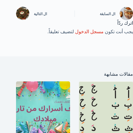
ال
السابقة
ال
التالية
اترك ردّاً
يجب أنت تكون
مسجل الدخول
لتضيف تعليقاً.
مقالات مشابهة