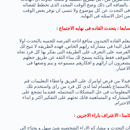
. بالضافه الى ذلك وضح الوقت المحدد الذى تخطط لقضائه
فى التحدث عن كل موضوع ولا تنسى ان توفر بعض الوقت
من اجل الاسئله فى النهايه.
سابعا : يتحدث القاده فى نهايه الاجتماع :
يعلم القاده الجيدون منافع اتاحه الفرصه للجميه بالتحدث اولا
قبل البدا فى مشاركه رايهم الخاص. فهذه الطريقه لا تتيح لك
الفرصه على التعرف على الطريقه التى بفكر بها كل فرد تجاه
الموقف فقط ولكنه يسمح لك ببناء الثقه عن طريق جعلهم
يشعرون ان ارائهم و افكارهم مسموعه و يتم وضعها فى
الاعتبار.
فبدلا من فرض اوامرك على الفريق واعطاء التعليمات قم
بالاستماع باهتمام لما لدى كل فرد من راى واستخدم تلك
المعلومات فى حل المشكلات المحتمله. فعندما تشجع على
المشاركه و المساهمه فانك تحثهم على التفكير اكثر و ابداء
الاحترام.
ثامنا : الاعتراف باراء الاخرين :
ان التحدث و مشاركه الاراء الشخصيه شئ سهل و يحتاج الى