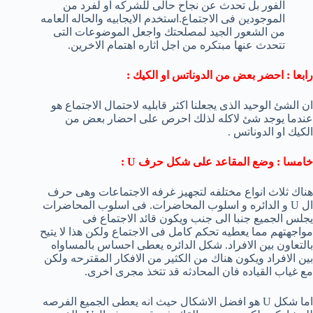
الفور بل تحدث عن نجاح حالى للشركه او لفرد من
الموجودين فى الاجتماع.استخدم الايجابيه والحاله العامه
من الشعور الجيد لمصلحتك واجعل الموضوعات التى
تتحدث عنها مبتكره من اجل اثاره اهتمام الاخرين.
رابعا : احضر بعض من الدوناتس او الكيك :
ان الشئ الوحيد الذى يجعلنا اكثر قابليه لاحتمال الاجتماع هو
عندما يوجد شئ لاكله لذلك احرص على احضار بعض من
الكيك او الدوناتس .
خامسا : وضع المقاعد على شكل حرف U :
هناك ثلاث انواع مختلفه لتجهيز غرفه الاجتماعات وهى حرف
ال U و الدائره و اسلوب المحاضرات. فى اسلوب المحاضرات
يجلس الجميع جنبا الى جنب ويكون قائد الاجتماع فى
مواجهتهم مما يعطيه تحكم كامل فى الاجتماع ولكن هذا لا يتيح
بالتعاون بين الافراد. شكل الدائره يعطى احساس بالمساواه
بين الافراد ويكون هناك من الكثير من الافكار المقترحه ولكن
مع غياب القياده فان المحادثه قد تتخذ مجرى اخرى.
اما شكل U هو افضل الاشكال حيث انه يعطى الجميع الفرصه