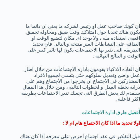
ان كونك صاحب عمل او رئيس لشركه ما يعنى ان دائما ما
يكون هناك تحديا حول امتلاكك وقت ضيق ومحاوله تحقيق
اقصى استفاده منه ، ولا يوجد اى مكان لتضيع الوقت او
الطاقه على النشاطات الغير منتجه وبالتالى فان تحديد
الطريقه التى تدير بها الاجتماعات يكون لها تاثير كبير على
الوقت و النتائج النهائيه .
ان القاده الاذكياء يقومون باداره الاجتماعات من خلال اطار
عمل واضح وتعديل سلوكهم حتى يتسنى لجميع الافراد
المشاركين فى الاجتماع ان يخرجوا من الاجتماع وهم على
درايه بخطه العمل والخطوات التاليه ، ومن خلال هذا المقال
سنقدم لك بعض الطرق التى تجعلك تدير الاجتماعات بطريقه
اكثر فاعليه.
أفضل طرق ادارة الاجتماعات
اولا تحديد ما اذا كان الاجتماع هام ام لا :
قبل التفكير فى عقد اجتماع احرص على معرفه اذا كان هناك