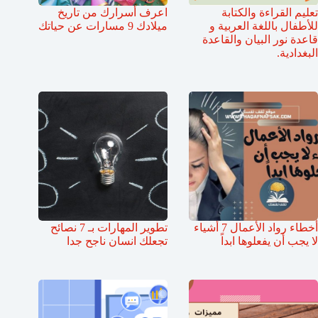
تعليم القراءة والكتابة
اعرف أسرارك من تاريخ
للأطفال باللغة العربية و
ميلادك 9 مسارات عن حياتك
قاعدة نور البيان والقاعدة
البغدادية.
أخطاء رواد الأعمال 7 أشياء
تطوير المهارات بـ 7 نصائح
لا يجب أن يفعلوها ابداً
تجعلك انسان ناجح جدا