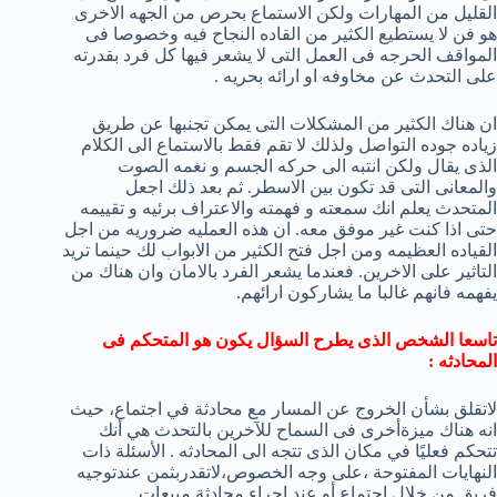
القليل من المهارات ولكن الاستماع بحرص من الجهه الاخرى
هو فن لا يستطيع الكثير من القاده النجاح فيه وخصوصا فى
المواقف الحرجه فى العمل التى لا يشعر فيها كل فرد بقدرته
على التحدث عن مخاوفه او ارائه بحريه .
ان هناك الكثير من المشكلات التى يمكن تجنبها عن طريق
زياده جوده التواصل ولذلك لا تقم فقط بالاستماع الى الكلام
الذى يقال ولكن انتبه الى حركه الجسم و نغمه الصوت
والمعانى التى قد تكون بين الاسطر. ثم بعد ذلك اجعل
المتحدث يعلم انك سمعته و فهمته والاعتراف برئيه و تقييمه
حتى اذا كنت غير موفق معه. ان هذه العمليه ضروريه من اجل
القياده العظيمه ومن اجل فتح الكثير من الابواب لك حينما تريد
التاثير على الاخرين. فعندما يشعر الفرد بالامان وان هناك من
يفهمه فانهم غالبا ما يشاركون ارائهم.
تاسعا الشخص الذى يطرح السؤال يكون هو المتحكم فى
المحادثه :
لاتقلق بشأن الخروج عن المسار مع محادثة في اجتماع، حيث
انه هناك ميزةأخرى فى السماح للآخرين بالتحدث هي أنك
تتحكم فعليًا في مكان الذى تتجه الى المحادثه . الأسئلة ذات
النهايات المفتوحة ،على وجه الخصوص،لاتقدربثمن عندتوجيه
فريق من خلال اجتماع أو عند إجراء محادثة مبيعات.