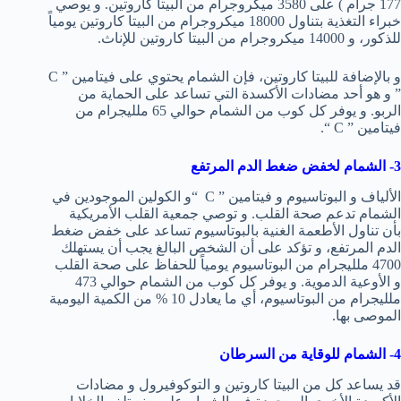
177 جرام ) على 3580 ميكروجرام من البيتا كاروتين. و يوصي
خبراء التغذية بتناول 18000 ميكروجرام من البيتا كاروتين يومياً
للذكور، و 14000 ميكروجرام من البيتا كاروتين للإناث.
و بالإضافة للبيتا كاروتين، فإن الشمام يحتوي على فيتامين ” C
” و هو أحد مضادات الأكسدة التي تساعد على الحماية من
الربو. و يوفر كل كوب من الشمام حوالي 65 ملليجرام من
فيتامين ” C “.
3- الشمام لخفض ضغط الدم المرتفع
الألياف و البوتاسيوم و فيتامين ” C “و الكولين الموجودين في
الشمام تدعم صحة القلب. و توصي جمعية القلب الأمريكية
بأن تناول الأطعمة الغنية بالبوتاسيوم تساعد على خفض ضغط
الدم المرتفع، و تؤكد على أن الشخص البالغ يجب أن يستهلك
4700 ملليجرام من البوتاسيوم يومياً للحفاظ على صحة القلب
و الأوعية الدموية. و يوفر كل كوب من الشمام حوالي 473
ملليجرام من البوتاسيوم، أي ما يعادل 10 % من الكمية اليومية
الموصى بها.
4- الشمام للوقاية من السرطان
قد يساعد كل من البيتا كاروتين و التوكوفيرول و مضادات