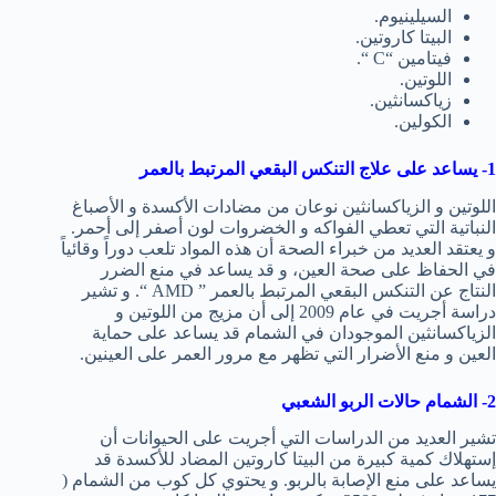
السيلينيوم.
البيتا كاروتين.
فيتامين “C “.
اللوتين.
زياكسانثين.
الكولين.
1- يساعد على علاج التنكس البقعي المرتبط بالعمر
اللوتين و الزياكسانثين نوعان من مضادات الأكسدة و الأصباغ
النباتية التي تعطي الفواكه و الخضروات لون أصفر إلى أحمر.
و يعتقد العديد من خبراء الصحة أن هذه المواد تلعب دوراً وقائياً
في الحفاظ على صحة العين، و قد يساعد في منع الضرر
النتاج عن التنكس البقعي المرتبط بالعمر ” AMD “. و تشير
دراسة أجريت في عام 2009 إلى أن مزيج من اللوتين و
الزياكسانثين الموجودان في الشمام قد يساعد على حماية
العين و منع الأضرار التي تظهر مع مرور العمر على العينين.
2- الشمام حالات الربو الشعبي
تشير العديد من الدراسات التي أجريت على الحيوانات أن
إستهلاك كمية كبيرة من البيتا كاروتين المضاد للأكسدة قد
يساعد على منع الإصابة بالربو. و يحتوي كل كوب من الشمام (