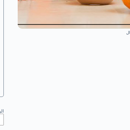
ال
ال