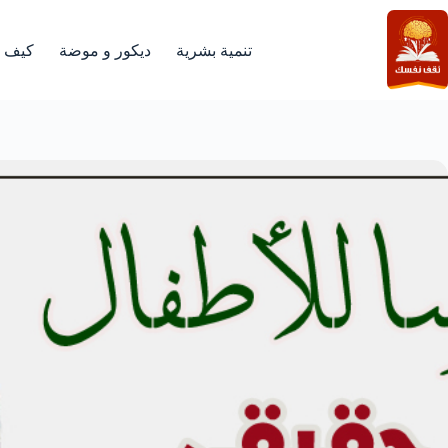
لتجاوز
لى
لمحتوى
تنمية بشرية
ديكور و موضة
كيف