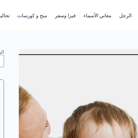
الرجل
معاني الأسماء
فيزا وسفر
منح و كورسات
تحالي
ال