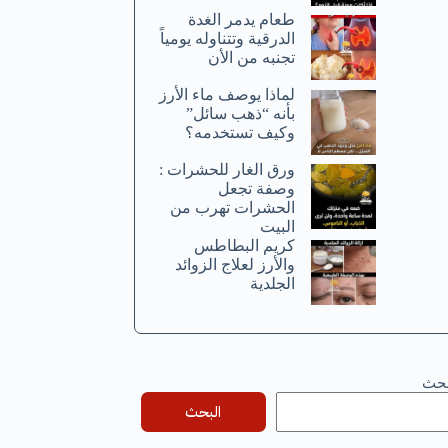
طعام يدمر الغدة
الدرقية وتتناوله يومياً
تجنبه من الأن
لماذا يوصف ماء الأرز
بأنه “ذهب سائل”
وكيف تستخدمه؟
ورق الغار للحشرات :
وصفة تجعل
الحشرات تهرب من
البيت
كريم البطاطس
والأرز لعلاج الزوائد
الجلدية
بحث
البحث