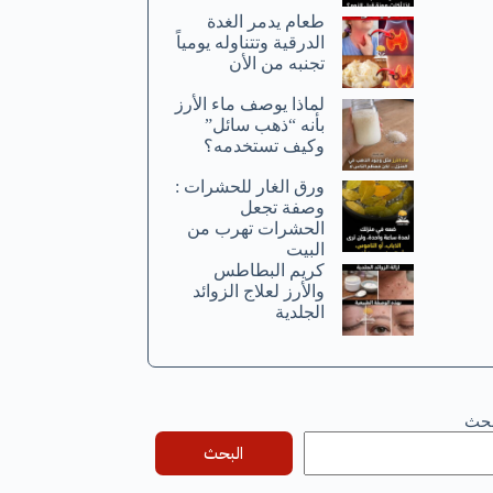
طعام يدمر الغدة
الدرقية وتتناوله يومياً
تجنبه من الأن
لماذا يوصف ماء الأرز
بأنه “ذهب سائل”
وكيف تستخدمه؟
ورق الغار للحشرات :
وصفة تجعل
الحشرات تهرب من
البيت
كريم البطاطس
والأرز لعلاج الزوائد
الجلدية
بحث
البحث