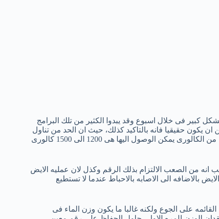
شكل كبير فى خلال اسبوع وقد يبدوا الكثير من تلك البرامج
ن ان يكون حقيقيا فانه بالتاكيد كذلك، حيث ان الحد من تناول
الكالورى بنسبه كبيره لا يؤدى الى فقدان الوزن بشكل دائم . واقل كميه من الكالورى يمكن الوصول اليها هى 1200 الى 1500 كالورى
يده وذلك بسبب انه من الصعب الالتزام بذلك الرقم وكذل لان عمليه الايض
 بالاضافه الى الاصابه بالاحباط عندما لا تستطيع
 القائمه على الجوع ولكنه غالبا ما يكون وزن الماء فى
فقدان الوزن للمره الاولى حاول الحفاظ على رقم معين