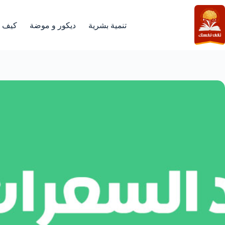
لتجاوز
لى
لمحتوى
تنمية بشرية
ديكور و موضة
كيف