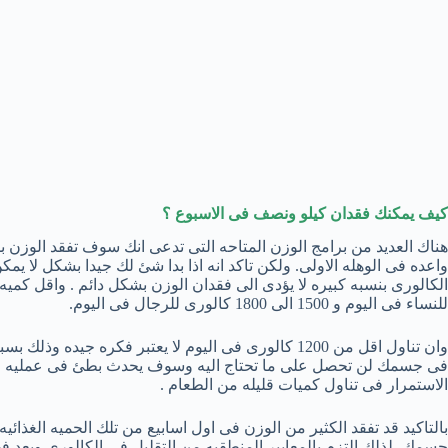
كيف يمكنك فقدان كيلو ونصف فى الاسبوع ؟
هناك العديد من برامج الوزن المتاحه التى تدعى انك سوف تفقد الوزن ب
واعده فى الوهله الاولى. ولكن تاكد انه اذا بدا شئ لك جيدا بشكل لا يمك
للنساء فى اليوم و 1500 الى 1800 كالورى للرجال فى اليوم.
وان تناول اقل من 1200 كالورى فى اليوم لا يعتبر فكره ج
فى جسمك لن تحصل على ما تحتاج اليه وسوف يحدث بطئ فى عمليه الايض
الاستمرار فى تناول كميات قليله من الطعام .
بالتاكيد قد تفقد الكثير من الوزن فى اول اسابيع من تلك الحميه الغذائيه
جسمك ،لذلك التزم بالمعايير المنطقيه من التقليل فى الكالورى وبعد 