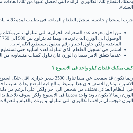
يمكنك اقتطاع تلك الكالورى الزائده التى تحصل عليها من تلك العادات م
العشاء.
جرب استخدام خاصيه تسجيل الطعام المتاحه فى تطبيب لمده ثلاثه ايام على ال
من اجل معرفه عدد السعرات الحراريه التى تتناولها ، ثم يمكنك
الو
الماضيه ولكن حاول اختيار رقم معقول تستطيع الالتزام به.
استمر فى تسجيل الطعام الذى تتناوله لعده اسابيع حتى تستطيع 
عندما يتعلق الامر بفقدان الوزن فان تناول كميات متساويه من ال
كيف يمكنك فقدان كيلو واحد فى الاسبوع ؟
الاسبوع. ولكن للاسف فان هذا تبسيط مبالغ فيه للوضع وذلك بسبب اخ
الوزن ربما لا يكون باوند واحد تحديدا فى الاسبوع ولكن سوف تلاحظ ب
الوزن فيجب ان تراقب الكالورى التى تتناولها و وزنك والقيام بالتعديلات ف