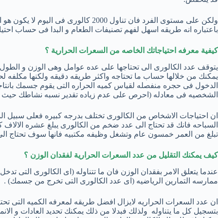
ولكن على مستوى الفرد فان تناول 2000 كالو
باعتباره انه طريقه اسهل لفهم تصنيفات الطعام و البدا فى حساب احت
كيفية معرفه احتياجاتك الخاصه من السعرات الحرارية ؟
يتوقف عدد الكالورى الى تحتاجها على عده عوامل وهى الوزن و الطول
يمكنك من خلالها حساب ما تحتاجه واكثر طريقه دقيقه ولكنها مكلفه ل
الدخول فى حجره منفصله لقياس كميه الحراره التى يقوم جسمك بانتا
الشخصيه فى معادله (احرص على عدم زياده تقدير نسبه نشاطك حيث ا
ان احتياجات الاشخاص من الكالورى تختلف بدرجه كبيره فعلى سبيل الم
السباحه فانك قد تحتاج الى عدد ضخم من الكالورى يبلغ عشره الالاف 
تبلغ من العمر خمسون عام وتشغل وظيفه مكتبيه فانها سوف تحتاج الى ا
كيف يمكنك التقليل من عدد السعرات الحرارية لفقدان الوزن ؟
عندما يتعلق الامر بفقدان الوزن فان ما تتناوله (اى الكالورى التى تد
ممارسه التمارين الرياضيه (اى عدد الكالورى التى تخرج من جسمك) .
ان عدد السعرات الحراريه لايزال افضل طريقه لمعرفه الكميه التى تحت
بتسجيل كل ما يتناوله ولذلك فبدلا من ذلك يمكنك تحديد العادات و الا