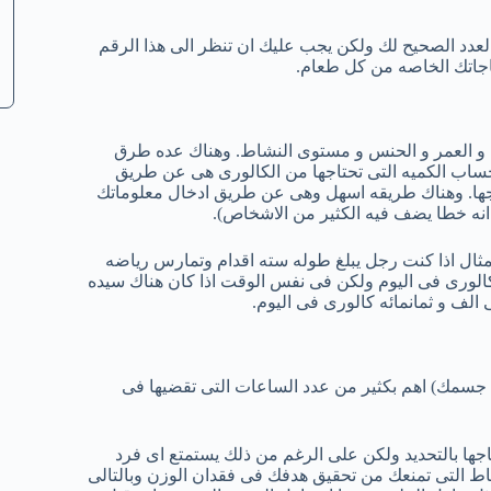
رى فى اليوم لا يكون هو العدد الصحيح لك ولكن يجب عليك ان تنظر الى هذا الرقم
ياجاتك الخاصه من كل طعام.
 و العمر و الحنس و مستوى النشاط. وهناك عده طرق
حساب الكميه التى تحتاجها من الكالورى هى عن طريق
جها. وهناك طريقه اسهل وهى عن طريق ادخال معلوماتك
نه خطا يضف فيه الكثير من الاشخاص).
ثال اذا كنت رجل يبلغ طوله سته اقدام وتمارس رياضه
كالورى فى اليوم ولكن فى نفس الوقت اذا كان هناك سيده
لف و ثمانمائه كالورى فى اليوم.
خل جسمك) اهم بكثير من عدد الساعات التى تقضيها فى
اجها بالتحديد ولكن على الرغم من ذلك يستمتع اى فرد
نماط التى تمنعك من تحقيق هدفك فى فقدان الوزن وبالتالى