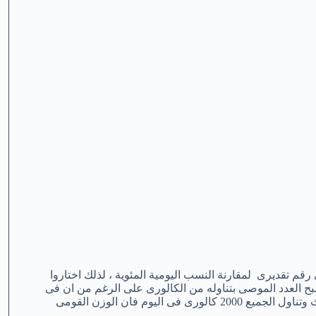
رقم تقديرى لمقارنة النسب اليومية المئوية ، لذلك اختاروا
صبح العدد الموصى بتناوله من الكالورى على الرغم من ان فى
المتوسط فان الامريكان يتناولون نحو 2500 كالورى فى اليوم ، واذا حدث وتناول الجميع 2000 كالورى فى اليوم فان الوزن القومى