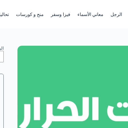
الرجل
معاني الأسماء
فيزا وسفر
منح و كورسات
تحالي
ال