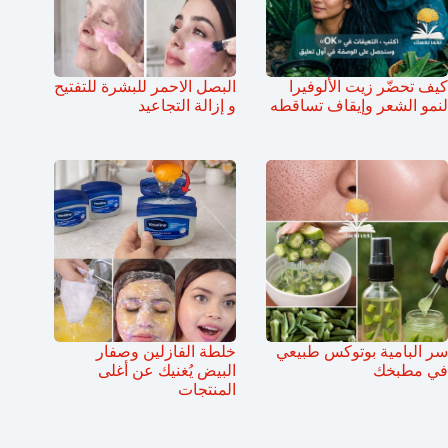
كيف تحضّر زيت الألوفيرا
البصل الاحمر للبشرة للتفتيح
لنمو الشعر وإيقاف تساقطه
و إزالة التجاعيد
سر البامية بوتوكس طبيعي
خلطة الفازلين وصفار
في مطبخك
البيض يُغنيك عن أغلى
المنتجات