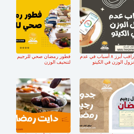
راقب أبرز ٨ أسباب في عدم
فطور رمضان صحي للرجيم
نزول الوزن في الكيتو
لتنحيف الوزن