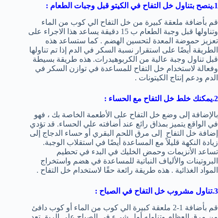
1.ينصح بتناول خل التفاح في الكيتو
قبل وجبات الطعام
:
قم بأضافة ملعقة كبيرة من خل التفاح الي كوب من الماء
وتناولها قبل وجبة الطعام ب 15 دقيقة يساعد هذا الاجراء على
تعزيز حموضة المعدة لتحسين الهضم . كما ستساعد هذه
الطريقة أيضًا على استقرار نسبة السكر في الدم إذا تم تناولها
قبل تناول وجبة عالية من الكربوهيدرات. هذه طريقة بسيطة
وفعالة لاستخدام خل التفاح للمساعدة في توازن السكر في
الدم ودعم إنتاج الكيتونات .
2.يمكنك خلط خل التفاح مع الحساء :
بالإضافة إلى وضع خل التفاح على الأطعمة الخاصة بك ، فهو
في الواقع يتميز بمذاق رائع عند أضافته علي الحساء. قد تؤدي
إضافة خل التفاح إلى مرق اللحم البقري أو حساء الدجاج إلى
زيادة النكهة قليلاً مع المساعدة أيضًا في استقلاب الوجبة.
تساعد الأنزيمات وحمض الخليك في البدء في تحطيم
البروتينات والألياف النباتية للمساعدة في هضم واستخراج
المواد الغذائية . هذه طريقة رائعة حقًا لاستخدام خل التفاح .
3.تناول مشروب خل التفاح في الصباح :
قم بأضافة 1-2 ملعقة كبيرة الي كوب من الماء أو كوب دافئ
من مرق العظام وتناوله أول شيء في الصباح علي الريق تعد