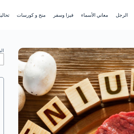
الرجل
معاني الأسماء
فيزا وسفر
منح و كورسات
تحالي
ال