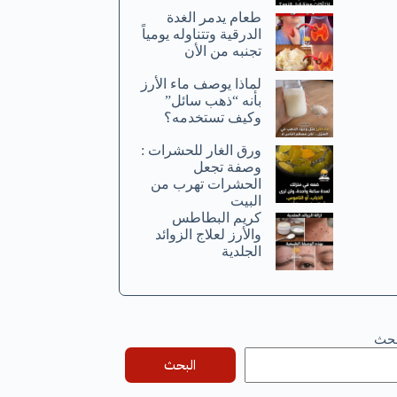
طعام يدمر الغدة
الدرقية وتتناوله يومياً
تجنبه من الأن
لماذا يوصف ماء الأرز
بأنه “ذهب سائل”
وكيف تستخدمه؟
ورق الغار للحشرات :
وصفة تجعل
الحشرات تهرب من
البيت
كريم البطاطس
والأرز لعلاج الزوائد
الجلدية
بحث
البحث