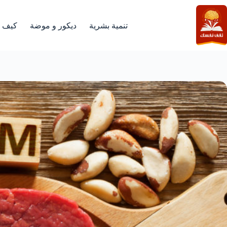
لتجاوز
لى
لمحتوى
تنمية بشرية
ديكور و موضة
كيف