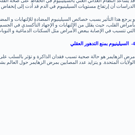
قد يساعد النظام الغذائي الغني بالسيلينيوم في الحفاظ على صحة القلب
الدراسات أن إرتفاع مستويات السيلينيوم في الدم قد أدت إلى إنخفاض فرص
و يرجع هذا التأثير بسبب خصائص السيلينيوم المضادة للإلتهابات و المضا
بأمراض القلب، حيث يقلل من الإلتهابات و الإجهاد التأكسدي في الجسم
التي تتسبب في الإصابة ببعض الأمراض مثل السكتات الدماغية و النوبات 
4- السيلينيوم بمنع التدهور العقلي
مرض الزهايمر هو حالة صحية تسبب فقدان الذاكرة و تؤثر بالسلب على ال
الولايات المتحدة. و يتزايد عدد المصابين بمرض الزهايمر حول العالم ب