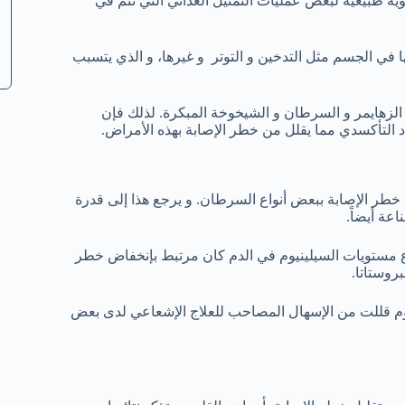
نوية طبيعية لبعض عمليات التمثيل الغذائي التي تتم في
ا في الجسم مثل التدخين و التوتر و غيرها، و الذي يتسبب
الزهايمر و السرطان و الشيخوخة المبكرة. لذلك فإن
د التأكسدي مما يقلل من خطر الإصابة بهذه الأمراض.
ل خطر الإصابة ببعض أنواع السرطان. و يرجع هذا إلى قدرة
عة أيضاً.
ى 350 ألف شخص إلى أن إرتفاع مستويات السيلينيوم في الدم كان مرتبط بإنخفاض خطر
روستاتا.
يوم قللت من الإسهال المصاحب للعلاج الإشعاعي لدى بعض