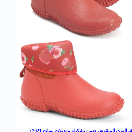
4- البوت المنقوش ضمن تشكيلة موديلات بوتات 2021 :