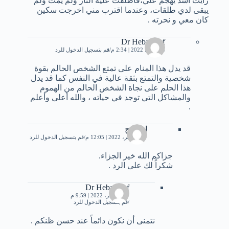
رأيت اسد يهجم علي،فأطلقت عليه النار ولم يمت ولم
يبقى لدي طلقات، وعندما اقترب مني اخرجت سكين
كان معي و نحرته .
Dr Heba Atef
16 يوليو، 2022 | 2:34 م
قم بتسجيل الدخول للرد
قد يدل هذا المنام على تمتع الشخص الحالم بقوة
شخصية والتمتع بثقة عالية في النفس كما قد يدل
هذا الحلم على نجاة الشخص الحالم من الهموم
والمشاكل التي توجد في حياته ، والله أعلى وأعلم
.
ابوسيح
27 سبتمبر، 2022 | 12:05 م
قم بتسجيل الدخول للرد
جزاكم الله خير الجزاء.
شكراً لك على الرد .
Dr Heba Atef
27 سبتمبر، 2022 | 9:59 م
قم بتسجيل الدخول للرد
نتمنى أن نكون دائماً عند حسن ظنكم .