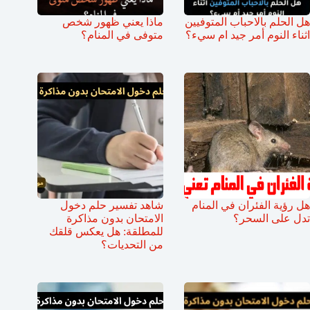
هل الحلم بالاحباب المتوفيين
ماذا يعني ظهور شخص
اثناء النوم أمر جيد ام سيء؟
متوفى في المنام؟
هل رؤية الفئران في المنام
شاهد تفسير حلم دخول
تدل على السحر؟
الامتحان بدون مذاكرة
للمطلقة: هل يعكس قلقك
من التحديات؟