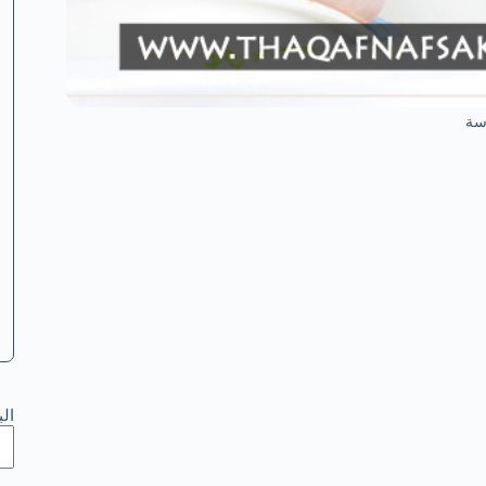
سة
ال