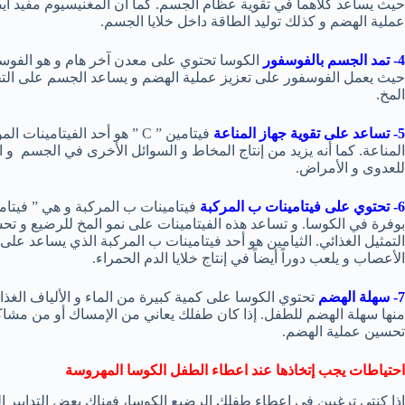
حيث يساعد كلاهما في تقوية عظام الجسم. كما أن المغنيسيوم مفيد أي
عملية الهضم و كذلك توليد الطاقة داخل خلايا الجسم.
4- تمد الجسم بالفوسفور
الكوسا تحتوي على معدن آخر هام و هو الفوس
حيث يعمل الفوسفور على تعزيز عملية الهضم و يساعد الجسم على التخلص
المخ.
5- تساعد على تقوية جهاز المناعة
فيتامين ” C ” هو أحد الفيتام
المناعة. كما أنه يزيد من إنتاج المخاط و السوائل الأخرى في الجسم و 
للعدوى و الأمراض.
6- تحتوي على فيتامينات ب المركبة
بوفرة في الكوسا. و تساعد هذه الفيتامينات على نمو المخ للرضيع و تحسي
التمثيل الغذائي. الثيامين هو أحد فيتامينات ب المركبة الذي يساعد ع
الأعصاب و يلعب دوراً أيضاً في إنتاج خلايا الدم الحمراء.
7- سهلة الهضم
تحتوي الكوسا على كمية كبيرة من الماء و الألياف الغذا
منها سهلة الهضم للطفل. إذا كان طفلك يعاني من الإمساك أو من مشاك
تحسين عملية الهضم.
احتياطات يجب إتخاذها عند اعطاء الطفل الكوسا المهروسة
إذا كنتي ترغبين في إعطاء طفلك الرضيع الكوسا، فهناك بعض التدابير ال