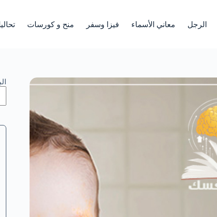
الرجل
معاني الأسماء
فيزا وسفر
منح و كورسات
تحالي
ال