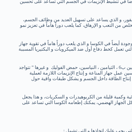
ضاً في تنشيط الإنزيمات في الجسم التي تساعد على تحسين
فور، و الذي يساعد على تسهيل العديد من وظائف الجسم،
 من التعب و الإرهاق، كما يلعب دوراً هاماً في تعزيز نمو
ينات الموجودة أيضاً في الكوسا و الذي يلعب دوراً هاماً في تقوية جهاز
التي تعمل كخط دفاع أول ضد الميكروبات و البكتيريا المسببة
فيتامينات ب المركبة و هي ” فيتامين ب6 ، الثيامين ، النياسين، حمض الفوليك و غيرها ” تتواجد
ن عمل جهاز المناعة و إنتاج الإنزيمات اللازمة لعملية
لى إنتاج الطاقة داخل الجسم و يشكل طبقات واقية حول
ئية وكمية قليلة من الكربوهيدرات و السكريات، و هذا يجعل
ل الجهاز الهضمي، يمكنك إطعامه الكوسا التي تساعد على
تي يجب عليك إتخاذها و التي تشمل :