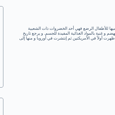
يها للأطفال الرضع فهي أحد الخضروات ذات الشعبية
هضم و غنية بالمواد الغذائية المفيدة للجسم. و يرجع تاريخ
7000 عام قبل الميلاد ، و التي ظهرت أولاً في الأمريكتين ثم إنتشرت في أوروبا و منها إلى