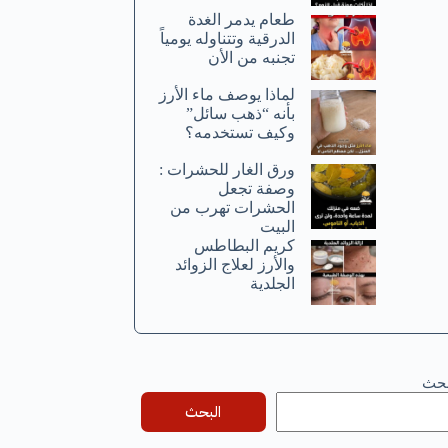
طعام يدمر الغدة
الدرقية وتتناوله يومياً
تجنبه من الأن
لماذا يوصف ماء الأرز
بأنه “ذهب سائل”
وكيف تستخدمه؟
ورق الغار للحشرات :
وصفة تجعل
الحشرات تهرب من
البيت
كريم البطاطس
والأرز لعلاج الزوائد
الجلدية
بحث
البحث