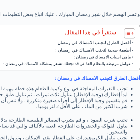
وعسر الهضم خلال شهر رمضان المبارك ، عليك اتباع بعض التعليمات ال
ستقرأ في هذا المقال
أفضل الطرق لتجنب الامساك في رمضان :
أطعمة صحية لتجنب الامساك في رمضان :
ماهي اسباب الامساك في رمضان :
عوامل مرتبطة بالنظام الغذائي قد تجعلك تشعر بمشكلة الامساك في رمضان :
أفضل الطرق لتجنب الامساك في رمضان :
تجنب التغيرات المفاجئة في نوع وكمية الطعام هذه خطة مهمة ل
ابدأ إفطارك (وجبة الإفطار) بتناول ثلاث تمرات ، ثم تناول طبق ح
قم بتقسيم وجبة الإفطار إلى أجزاء صغيرة متكررة ، ولا تنس أن 
شرب الكثير من الماء ، على الأقل 2 لتر يوميا .
تجنب شرب الصودا ، و قم بشرب العصائر الطبيعية الطازجة بدلا 
تناول الفواكه والخضروات الطازجة الغنية بالألياف والتي قد تس
والسحور .
تجنب تناول الكربوهيدرات علي الفطار بقدر الإمكان ، وتناول الخبز 