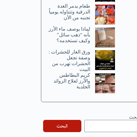
طعام يدمر الغدة
الدرقية وتتناوله يومياً
تجنبه من الأن
لماذا يوصف ماء الأرز
بأنه “ذهب سائل”
وكيف تستخدمه؟
ورق الغار للحشرات :
وصفة تجعل
الحشرات تهرب من
البيت
كريم البطاطس
والأرز لعلاج الزوائد
الجلدية
بحث
البحث