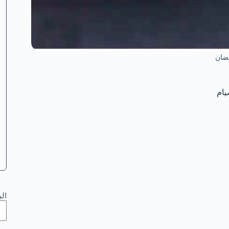
ضان
يام
ال