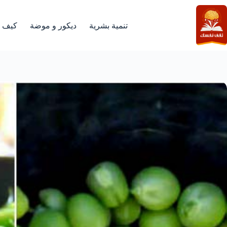
لتجاوز
لى
لمحتوى
تنمية بشرية
ديكور و موضة
كيف