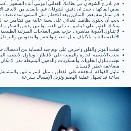
قم بادراج الشوفان في نظامك الغذائي اليومي أثناء السحور ، كم
بعض الفاكهة ، حيث ان دقيق الشوفان غني بالعديد من الألياف ا
قم بممارسة بعض التمارين بعد الإفطار مثل المشي لمدة نصف س
يجب أن يحتوي نظامك الغذائي على نسبة عالية من فيتامين ب ال
يمكنك العثور على فيتامين ب في العنب والتين ودبس السكر والح
لا تتناول الأدوية مباشرة ، جرّب بعض العلاجات المنزلية الطبيعية 
الأطعمة الغنية بالألياف مثل النعناع والخس والبقدونس والبرتقال 
تجنب التوتر والقلق واحرص على نوم جيد للحماية من الامساك 
تجنب الأطعمة الحارة والمقلية علي الافطار ، وتناول الأطعمة المش
تجنب تناول الحلويات والسكريات والدهون البسيطة قدر الإمكان 
مضاعفة خطر الإمساك .
ساعة قد تسهل عملية الهضم وتزيل الإمساك بسرعة.