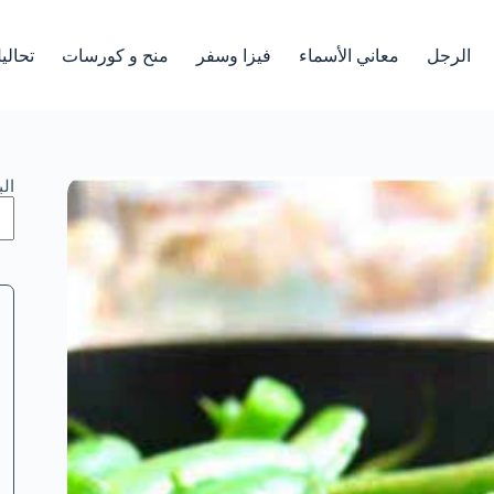
الرجل
معاني الأسماء
فيزا وسفر
منح و كورسات
تحالي
ال